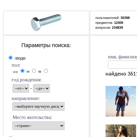
пользователей:
30398
предметов:
12406
вопросов:
234839
Параметры поиска:
имя, фамилия
люди
пол:
н/у
M
W
найдено 3611
год рождения:
-
направление:
Место жительства: