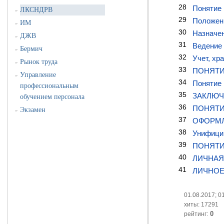
28
Понятие 
ЛКСНДРВ
»
29
Положен
ИМ
»
30
Назначен
ДЖВ
»
31
Ведение 
Бермич
»
32
Учет, хр
Рынок труда
»
33
ПОНЯТИ
Управление
»
34
Понятие 
профессиональным
35
ЗАКЛЮЧ
обучением персонала
36
ПОНЯТИ
Экзамен
»
37
ОФОРМЛ
38
Унифицир
39
ПОНЯТИ
40
ЛИЧНАЯ
41
ЛИЧНОЕ
01.08.2017; 0
хиты: 17291
0
рейтинг: