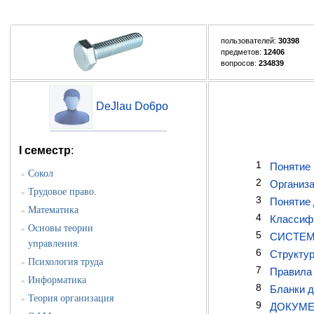
пользователей:
30398
предметов:
12406
вопросов:
234839
DeJlau Do6po
I семестр
:
1
Понятие 
Сокол
»
2
Организ
Трудовое право.
»
3
Понятие 
Математика
»
4
Классиф
Основы теории
»
5
СИСТЕМ
управления.
6
Структур
Психология труда
»
7
Правила
Информатика
»
8
Бланки д
Теория организация
»
9
ДОКУМЕ