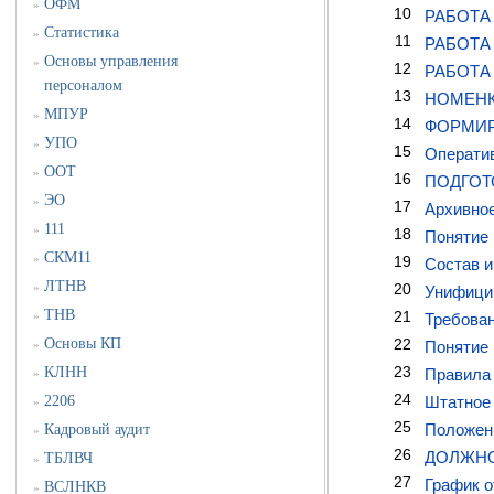
ОФМ
»
10
РАБОТА
Статистика
»
11
РАБОТА
Основы управления
»
12
РАБОТА
персоналом
13
НОМЕНК
МПУР
»
14
ФОРМИР
УПО
»
15
Оператив
ООТ
»
16
ПОДГОТ
ЭО
»
17
Архивное
111
»
18
Понятие 
СКМ11
»
19
Состав и
ЛТНВ
»
20
Унифици
ТНВ
21
»
Требован
Основы КП
22
»
Понятие 
23
КЛНН
Правила 
»
24
2206
Штатное 
»
25
Положени
Кадровый аудит
»
26
ДОЛЖНО
ТБЛВЧ
»
27
График о
ВСЛНКВ
»