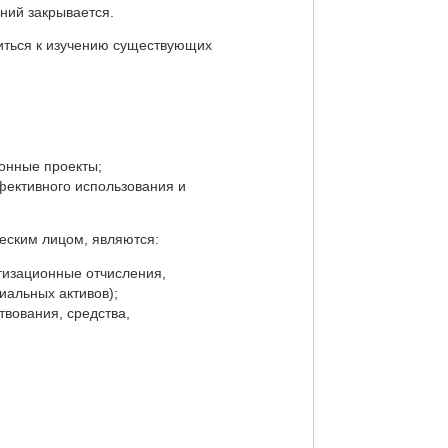
ний закрывается.
иться к изучению существующих
онные проекты;
ективного использования и
еским лицом, являются:
тизационные отчисления,
иальных активов);
твования, средства,