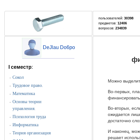
пользователей:
30398
предметов:
12406
вопросов:
234839
DeJlau Do6po
фи
I семестр
:
Сокол
»
Можно выделить
Трудовое право.
»
Во-первых, пла
Математика
»
финансировать 
Основы теории
»
Во-вторых, есл
управления.
ожидается лишь
Психология труда
»
достаточно сл
Информатика
»
И наконец, мож
Теория организация
»
решает использ