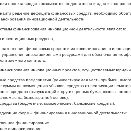
ции проекта средств оказывается недостаточно и одно из направле
ы найти решение дефицита финансовых средств, необходимо обрат
нансирования инновационной деятельности.
стемы финансирования инновационной деятельности являются:
и инвестиционных ресурсов;
 накопления финансовых средств и их инвестирование в инноваци
 управления инвестиционными ресурсами для обеспечения их эфф
ости заемного капитала.
инансирования инновационных проектов, осуществляемых юридич
ные средства предприятия (реинвестируемая часть прибыли, амор
е суммы по возмещению убытков, средства от реализации нематер
нные средства (выпуск акций и других ценных бумаг, взносы, пожер
вляемые на безвозвратной основе);
средства (бюджетные, коммерческие, банковские кредиты).
едующие формы финансирования инновационной деятельности:
твенное финансирование.
ное финансирование.