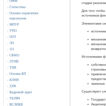
ОФМ
»
стадии реализа
Статистика
»
Для того чтоб
Основы управления
»
источников фи
персоналом
Элементами си
МПУР
»
УПО
»
источник
ООТ
»
механизм
ЭО
»
механизм
возвратн
111
»
СКМ11
»
Источниками ф
ЛТНВ
»
собствен
ТНВ
»
страховы
Основы КП
привлече
»
предоста
КЛНН
»
заемные 
2206
»
Существуют сл
Кадровый аудит
»
ТБЛВЧ
»
Государс
Акционер
ВСЛНКВ
»