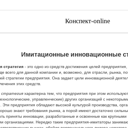
Конспект-online
Имитационные инновационные ст
я стратегия
- это одно из средств достижения целей предприятия,
де всего для данной компании и, возможно, для отрасли, рынка, п
й стратегии предприятия. Она задает цели инновационной деятел
лечения этих средств.
 стратегия
характерна тем, что предприятия при этом использу
технологические, управленческие) других организаций с некоторы
 Эти предприятия обладают высокой культурой производства, орг
орошо знают требования рынка, а порой имеют достаточно сильны
ыть приняты инновации, разработанные и освоенные как крупными
и организациями. Нередко такие предприятия-имитаторы занима
оответствующих рынках, обойдя первоначального лидера-новатора