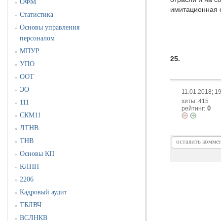
ОФМ
»
имитационная с
Статистика
»
Основы управления
»
персоналом
МПУР
»
25.
УПО
»
ООТ
»
ЭО
»
11.01.2018; 1
хиты: 415
111
»
0
рейтинг:
СКМ11
»
ЛТНВ
»
ТНВ
»
Основы КП
»
КЛНН
»
2206
»
Кадровый аудит
»
ТБЛВЧ
»
ВСЛНКВ
»