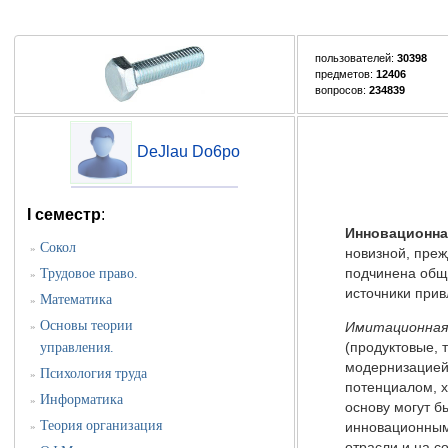
пользователей:
30398
предметов:
12406
вопросов:
234839
DeJlau Do6po
I семестр
:
Инновационна
Сокол
»
новизной, преж
Трудовое право.
подчинена обще
»
источники прив
Математика
»
Основы теории
Имитационная
»
(продуктовые, 
управления.
модернизацией.
Психология труда
»
потенциалом, х
Информатика
»
основу могут б
Теория организация
инновационным
»
отрасли и на с