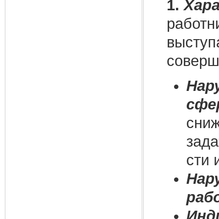
1.
Хар
работн
выступ
соверш
Нар
сфе
сниж
зада
сти 
Нар
раб
Инд