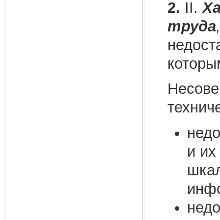
2.
II.
Х
труда
недост
которы
Несове
технич
недо
и их
шкал
инфо
недо