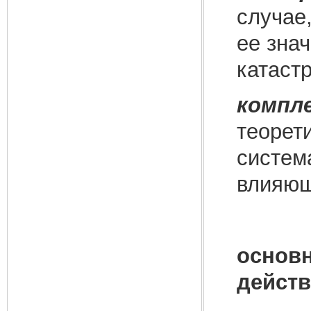
случае
ее зна
катаст
компл
теорет
систем
влияющ
основ
действ