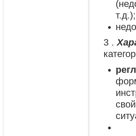
(нед
т.д.);
недо
3 .
Хар
катего
рег
форм
инст
свой
ситу