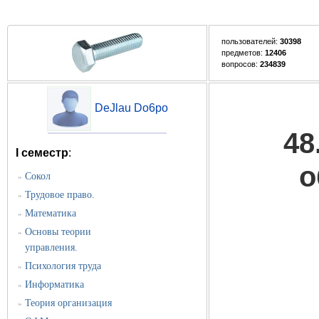
пользователей:
30398
предметов:
12406
вопросов:
234839
DeJlau Do6po
48
I семестр
:
о
Сокол
»
Трудовое право.
»
Математика
»
Основы теории
»
управления.
Психология труда
»
Информатика
»
Теория организация
»