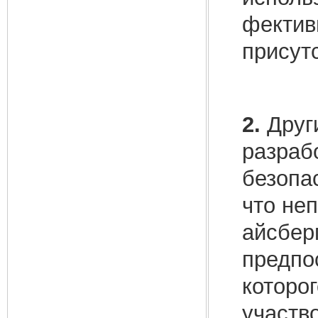
фектив
присут
2.
Други
разраб
безопа
что не
айсбер
предпо
которо
участв