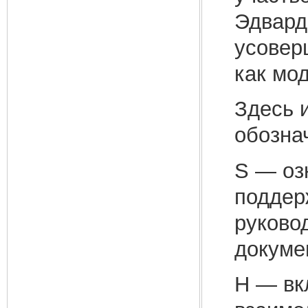
Эдвардс
усовер
как мо
Здесь 
обозна
S — оз
поддер
руково
докумен
Н — вк