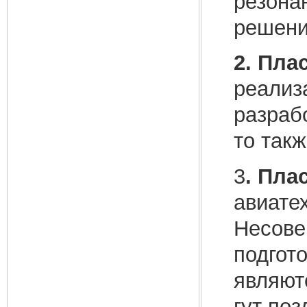
резонан
решени
2. Пла
реализ
разраб
то так
3
. Пла
авиате
Несове
подгото
являют
гут по