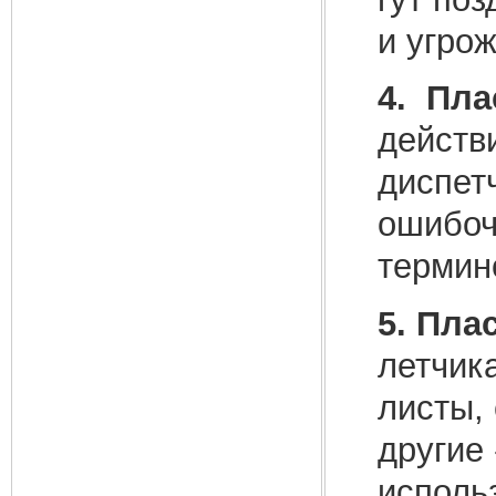
и угро
4. Пла
действ
диспет
ошибоч
термин
5. Пла
летчика
листы,
другие
исполь