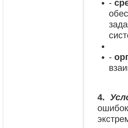
-
ср
обес
зада
сис
-
ор
взаи
4.
Усл
ошибок 
экстре