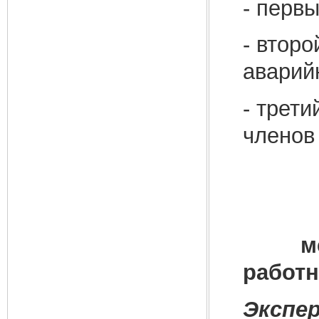
- перв
- втор
аварийн
- трет
членов
метод
работн
Экспе