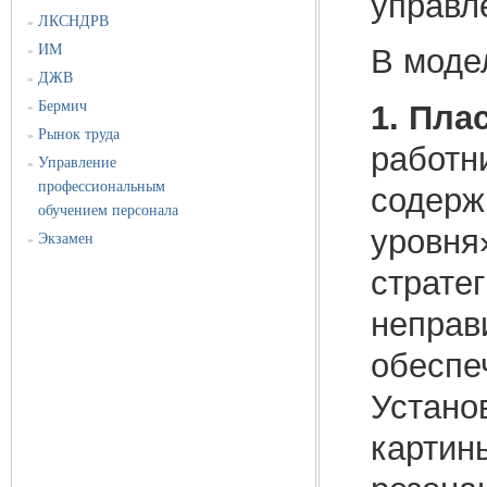
управл
ЛКСНДРВ
»
ИМ
В моде
»
ДЖВ
»
Бермич
1. Пла
»
Рынок труда
»
работни
Управление
»
профессиональным
содерж
обучением персонала
уровня
Экзамен
»
страте
неправ
обеспе
Устано
картин