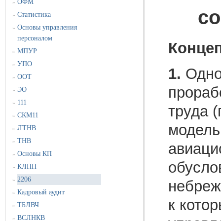
ОФМ
»
со
Статистика
»
Основы управления
»
персоналом
Концеп
МПУР
»
УПО
»
1.
Одной
ООТ
»
прораб
ЭО
»
111
»
труда (
СКМ11
»
модель
ЛТНВ
»
ТНВ
»
авиаци
Основы КП
»
обусло
КЛНН
»
2206
»
небреж
Кадровый аудит
»
к кото
ТБЛВЧ
»
ВСЛНКВ
»