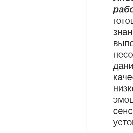
раб
гото
знан
выпо
несо
дани
каче
низк
эмоц
сенс
усто