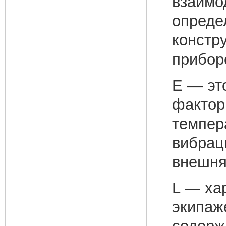
взаимо
опреде
констр
приборо
Е — эт
факто­
темпер
вибраци
внешня
L — ха
экипаже