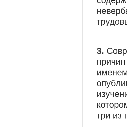
содерж
неверб
трудовы
3.
Совре
причин
именем
опубли
изучен
которо
три из 