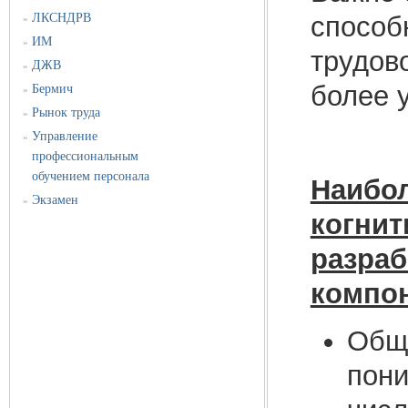
ЛКСНДРВ
способ
»
ИМ
»
трудов
ДЖВ
»
более 
Бермич
»
Рынок труда
»
Управление
»
профессиональным
обучением персонала
Наибо
Экзамен
»
когнит
разраб
компо
Общи
пони