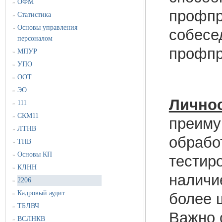
ОФМ
»
профпр
Статистика
»
Основы управления
»
собесе
персоналом
профпр
МПУР
»
УПО
»
ООТ
»
ЭО
»
Личнос
111
»
СКМ11
»
преиму
ЛТНВ
»
обрабо
ТНВ
»
Основы КП
»
тестир
КЛНН
»
наличи
2206
»
Кадровый аудит
»
более 
ТБЛВЧ
»
Важно 
ВСЛНКВ
»