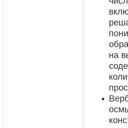
числ
вклю
реша
пони
обра
на в
соде
коли
прос
Верб
осмы
конс