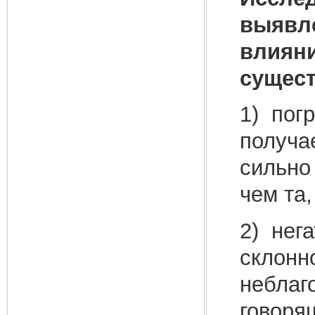
выявле
влияни
сущест
1) пог
получа
сильно
чем та,
2) нег
склонн
неблаг
говорящ