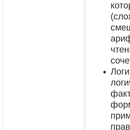
кото
(сло
смеш
ариф
чтен
соче
Логи
логи
факт
форм
прим
прав