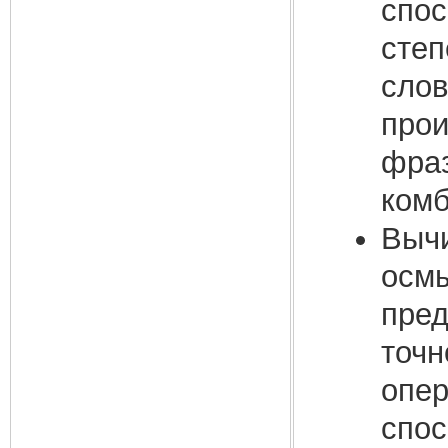
спос
степ
слов
прои
фраз
комб
Выч
осмы
пред
точн
опер
спос