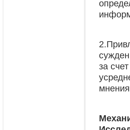
опреде
информ
2.Прив
сужден
за сче
усредн
мнения
Механ
Исслед