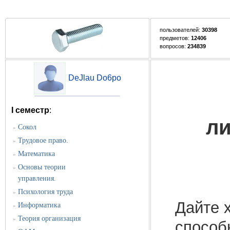
пользователей:
30398
предметов:
12406
вопросов:
234839
DeJlau Do6po
I семестр
:
ли
Сокол
»
Трудовое право.
»
Математика
»
Основы теории
»
управления.
Психология труда
»
Дайте 
Информатика
»
Теория организация
»
способ