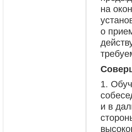
на око
устано
о прием
действ
требуе
Соверш
1. Обу
собесе
и в да
сторон
высоко