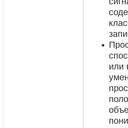
сигн
соде
клас
запи
Прос
спос
или 
умен
прос
поло
объе
пони