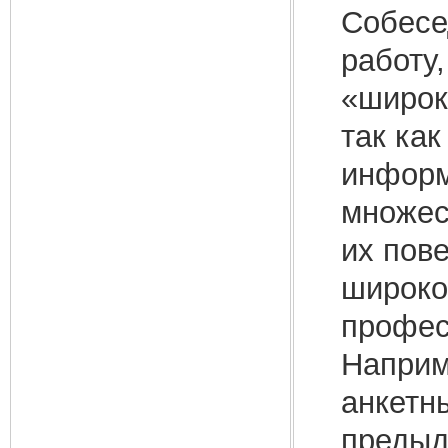
Собесе
работу
«широк
так ка
информ
множес
их пов
широко
профес
Наприм
анкетн
предыд