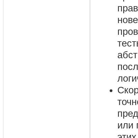
прав
нове
пров
тест
абст
посл
логи
Скор
точн
пред
или 
этих