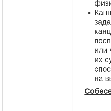
физи
Канц
зада
канц
восп
или 
их с
спос
на в
Собесе