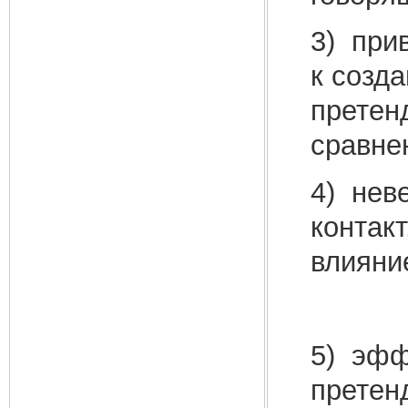
3) при
к созд
претен
сравне
4) нев
контак
влияни
5) эфф
претен