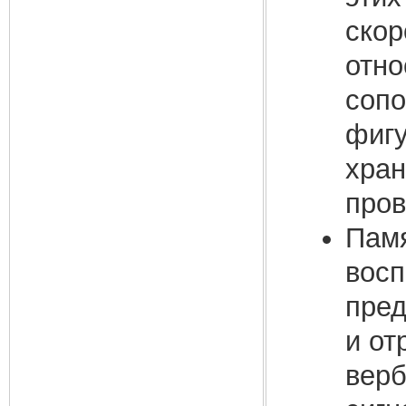
скор
отно
сопо
фигу
хран
пров
Памя
восп
пред
и от
верб