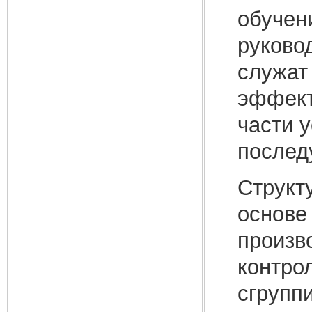
обучен
руково
служат
эффект
части 
послед
Структ
основе
произв
контро
сгрупп