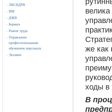
рутинны
ЛКСНДРВ
»
велика 
ИМ
»
управл
ДЖВ
»
Бермич
»
практи
Рынок труда
»
Страте
Управление
»
профессиональным
же как 
обучением персонала
Экзамен
»
управл
преимущ
руково
ходы в
В проц
предп