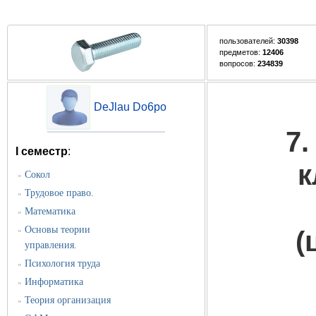
пользователей:
30398
предметов:
12406
вопросов:
234839
DeJlau Do6po
7.
I семестр
:
к
Сокол
»
Трудовое право.
»
Математика
»
Основы теории
»
(
управления.
Психология труда
»
Информатика
»
Теория организация
»