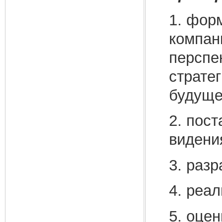
1. фор
компан
перспе
страте
будуще
2. пост
видени
3. разр
4. реал
5. оце