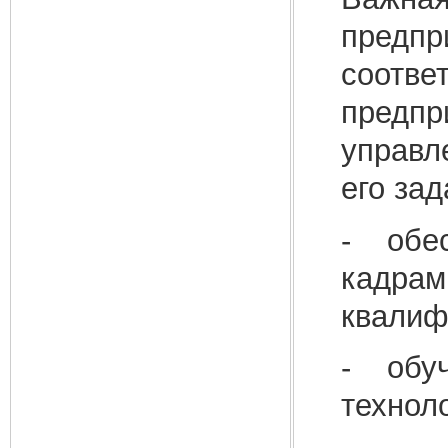
предпр
соотве
предпри
управл
его зад
- обес
кадрам
квалиф
- обуч
технол