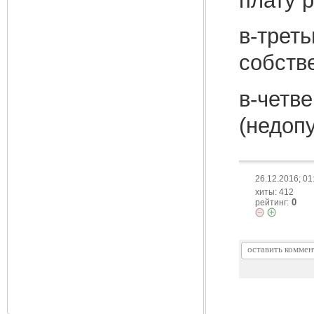
плату 
в-трет
собств
в-четв
(недоп
26.12.2016; 01
хиты: 412
0
рейтинг: