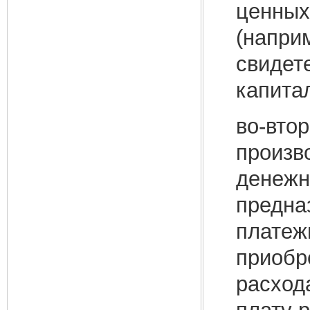
ценных
(наприм
свидет
капита
во-втор
произв
денежн
предна
платеж
приобр
расхода