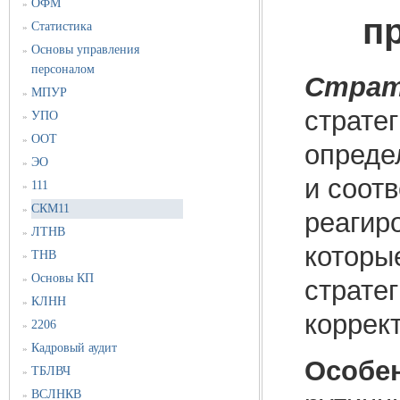
ОФМ
»
п
Статистика
»
Основы управления
»
персоналом
Страт
МПУР
»
страте
УПО
»
ООТ
»
опреде
ЭО
»
и соот
111
»
СКМ11
»
реагир
ЛТНВ
»
которы
ТНВ
»
Основы КП
»
страте
КЛНН
»
коррек
2206
»
Кадровый аудит
»
Особе
ТБЛВЧ
»
ВСЛНКВ
»