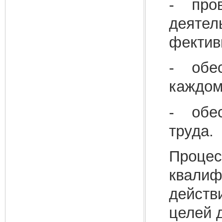
- пров
деятел
фектив
- обес
каждом
- обес
труда.
Процес
квалиф
действ
целей 