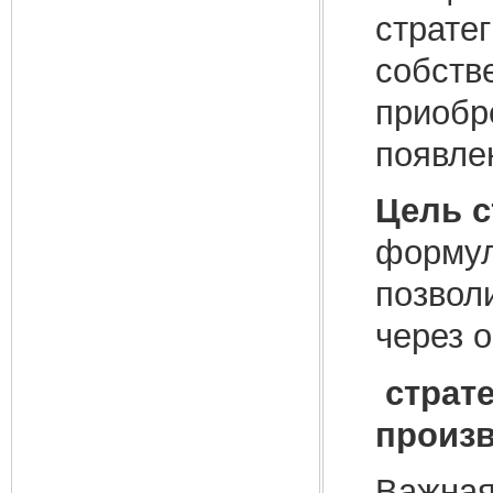
страте
собств
приобр
появле
Цель с
формул
позвол
через 
страт
произв
Важная