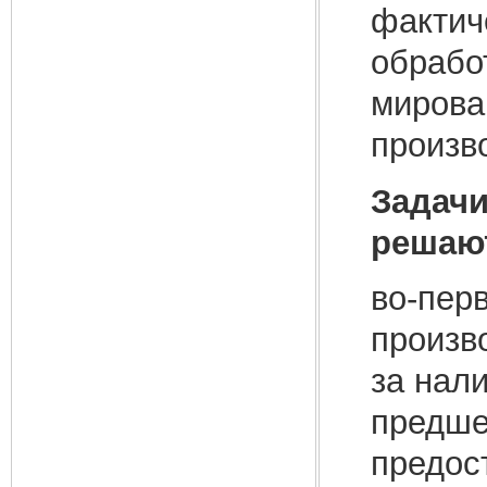
фактич
обрабо
мирова
произв
Задач
решаю
во-пер
произв
за нал
предше
предос