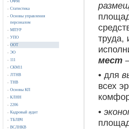
ОФМ
»
размещ
Статистика
»
площад
Основы управления
»
персоналом
средст
МПУР
»
труда, 
УПО
»
ООТ
»
исполн
ЭО
»
мест
111
»
СКМ11
»
• для
в
ЛТНВ
»
ТНВ
»
всех э
Основы КП
»
комфор
КЛНН
»
2206
»
•
эконо
Кадровый аудит
»
ТБЛВЧ
площад
»
ВСЛНКВ
»