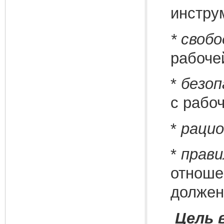
инстру
* своб
рабоче
*
безоп
с рабо
*
рацио
*
прави
отношен
должен
Цель 