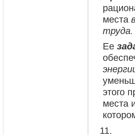
рацион
места
труда.
Ее
зад
обесп
энерги
уменьш
этого 
места и
которо