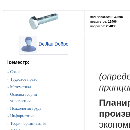
пользователей:
30398
предметов:
12406
вопросов:
234839
DeJlau Do6po
I семестр
:
Сокол
»
(опред
Трудовое право.
»
принци
Математика
»
Основы теории
»
Планир
управления.
Психология труда
»
произв
Информатика
»
эконом
Теория организация
»