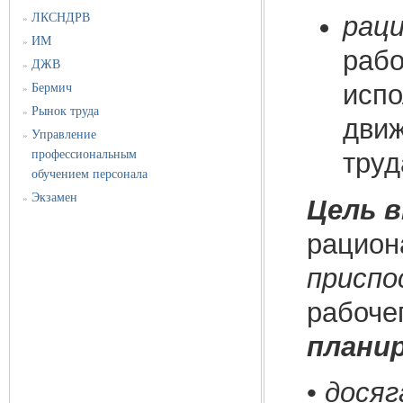
ЛКСНДРВ
раци
»
ИМ
»
рабо
ДЖВ
»
испо
Бермич
»
Рынок труда
»
движ
Управление
»
профессиональным
труда
обучением персонала
Экзамен
»
Цель 
рацион
приспо
рабоче
плани
•
дося