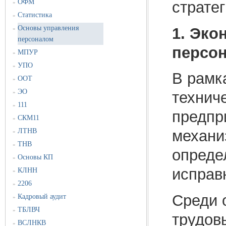
ОФМ
страте
»
Статистика
»
Основы управления
1. Эко
»
персоналом
персо
МПУР
»
УПО
»
В рамк
ООТ
»
ЭО
»
технич
111
»
предпр
СКМ11
»
ЛТНВ
механи
»
ТНВ
»
опреде
Основы КП
»
исправ
КЛНН
»
2206
»
Среди 
Кадровый аудит
»
ТБЛВЧ
»
трудов
ВСЛНКВ
»