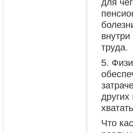
для че
пенсио
болезн
внутри
труда.
5. Физ
обеспе
затрач
других
хватат
Что ка