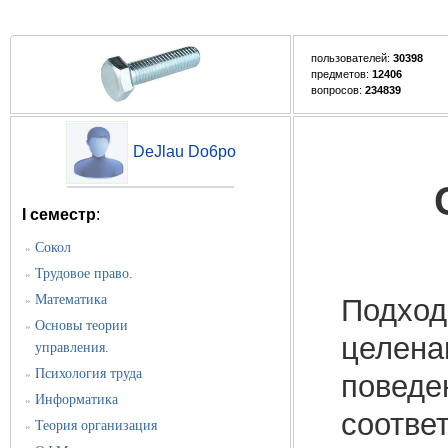
пользователей:
30398
предметов:
12406
вопросов:
234839
DeJlau Do6po
I семестр
:
Сокол
»
Трудовое право.
»
Математика
Подход
»
Основы теории
»
целена
управления.
Психология труда
»
поведе
Информатика
»
соотве
Теория организация
»