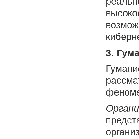
реальн
высоко
возмож
киберн
3. Гум
Гумани
рассма
феноме
Органи
предст
органи