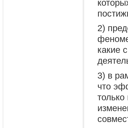
которы
пости
2) пре
феноме
какие 
деятел
3) в ра
что эф
только 
измене
совмес