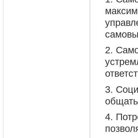
максим
управл
самовы
2. Сам
устрем
ответс
3. Соц
общать
4. Пот
позвол