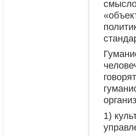
смысло
«объек
полити
станда
Гумани
челове
говоря
гумани
органи
1) кул
управл