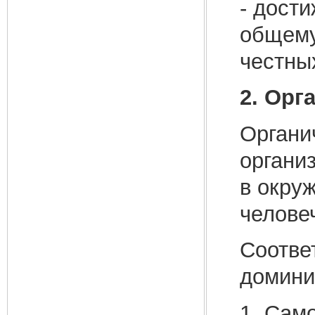
- дост
общему
честны
2. Орг
Органи
органи
в окру
челове
Соотве
домини
1. Сам