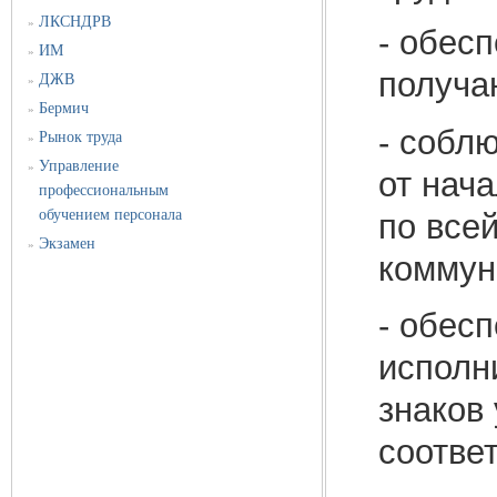
ЛКСНДРВ
»
- обес
ИМ
»
получа
ДЖВ
»
Бермич
»
- собл
Рынок труда
»
Управление
»
от нач
профессиональным
обучением персонала
по всей
Экзамен
»
коммун
- обес
исполн
знаков
соотве