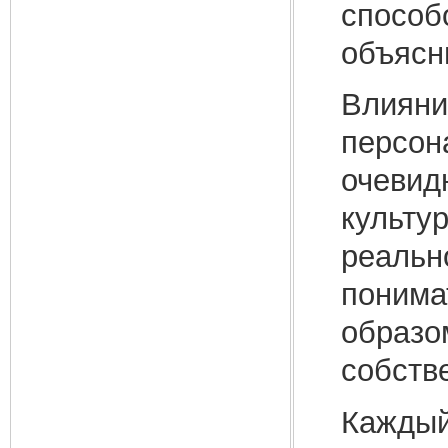
способ
объясн
Влияни
персон
очевид
культу
реальн
понима
образо
собств
Каждый