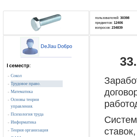
пользователей:
30398
предметов:
12406
вопросов:
234839
DeJlau Do6po
33
I семестр
:
Сокол
»
Зарабо
Трудовое право.
»
догово
Математика
»
Основы теории
»
работо
управления.
Психология труда
»
Систем
Информатика
»
ставок,
Теория организация
»