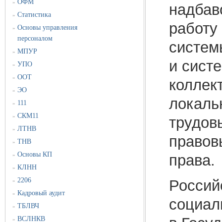
ОФМ
»
надбав
Статистика
»
работу
Основы управления
»
персоналом
систем
МПУР
»
и сист
УПО
»
ООТ
»
коллек
ЭО
»
локаль
111
»
СКМ11
»
трудов
ЛТНВ
»
правов
ТНВ
»
Основы КП
права.
»
КЛНН
»
2206
Россий
»
Кадровый аудит
»
социал
ТБЛВЧ
»
ВСЛНКВ
»