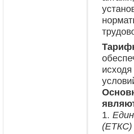
устано
нормат
трудово
Тариф
обеспе
исходя
условий
Основ
являют
1.
Един
(ЕТКС)