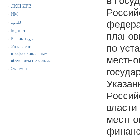
в Госу
ЛКСНДРВ
»
Россий
ИМ
»
федера
ДЖВ
»
Бермич
»
планов
Рынок труда
»
по уст
Управление
»
профессиональным
местно
обучением персонала
Экзамен
госуда
»
Указан
Россий
власти
местно
финанс