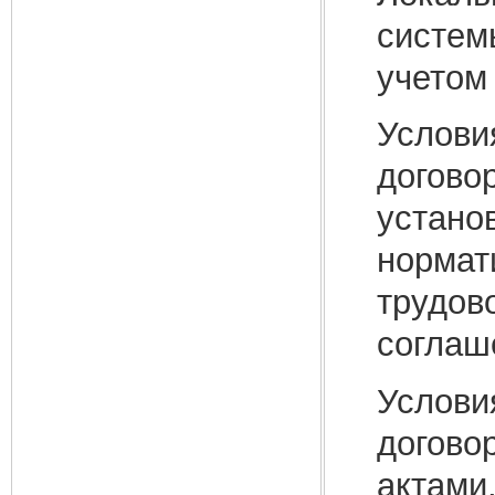
систем
учетом
Услови
догово
устано
нормат
трудов
соглаш
Услови
догово
актами