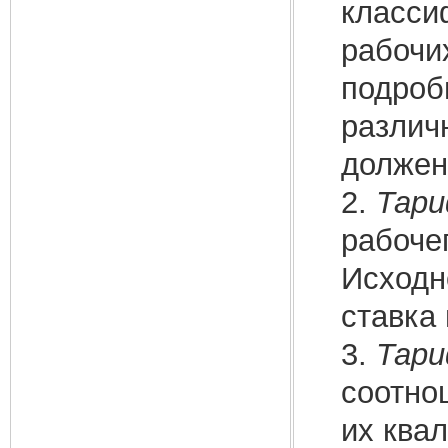
класси
рабочи
подроб
различ
должен 
2.
Тари
рабочег
Исходн
ставка
3.
Тари
соотно
их ква