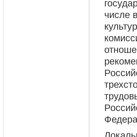
госуда
числе 
культу
комисс
отноше
рекоме
Россий
трехст
трудов
Россий
Федера
Локаль