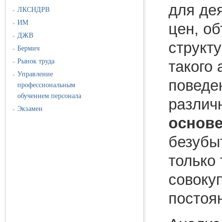
для де
ЛКСНДРВ
»
ИМ
»
цен, о
ДЖВ
»
структ
Бермич
»
Рынок труда
такого
»
Управление
»
поведе
профессиональным
обучением персонала
различ
Экзамен
»
основе
безубы
только 
совоку
постоя