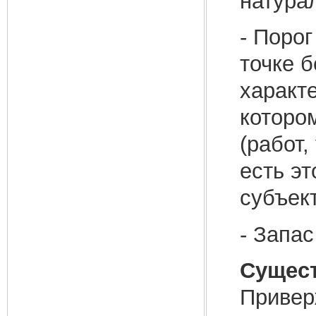
натура
- Поро
точке б
характ
которо
(работ,
есть э
субъект
- Запа
Сущест
Привер