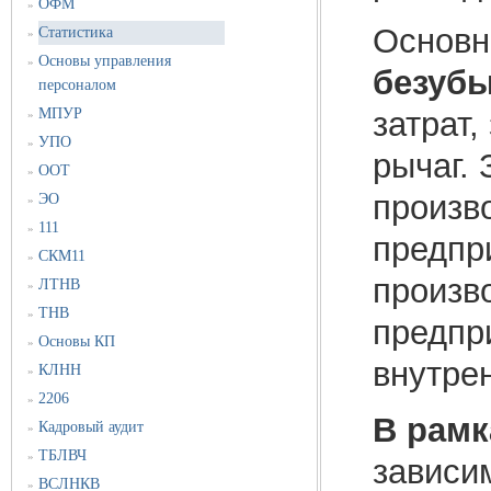
ОФМ
»
Основн
Статистика
»
Основы управления
»
безубы
персоналом
затрат
МПУР
»
УПО
»
рычаг. 
ООТ
»
произв
ЭО
»
111
»
предпр
СКМ11
»
произв
ЛТНВ
»
ТНВ
»
предпр
Основы КП
»
внутре
КЛНН
»
2206
»
В рамк
Кадровый аудит
»
ТБЛВЧ
»
зависи
ВСЛНКВ
»