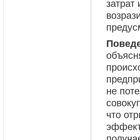
затрат
возраз
предус
Поведе
объясн
происх
предпр
не пот
совокуп
что от
эффект
получае