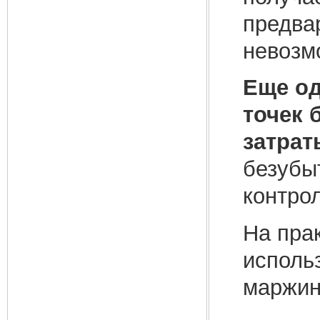
предва
невозм
Еще од
точек 
затрат
безубы
контро
На пра
исполь
маржин