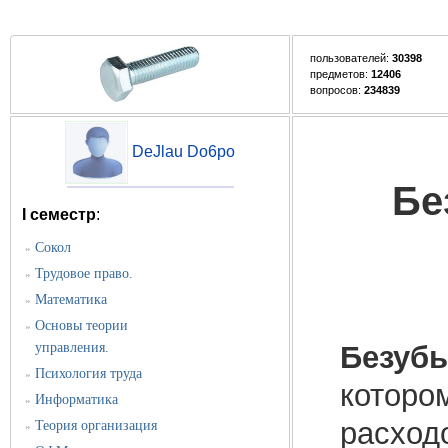
пользователей:
30398
предметов:
12406
вопросов:
234839
DeJlau Do6po
Бе
I семестр
:
Сокол
»
Трудовое право.
»
Математика
»
Основы теории
»
управления.
Безубы
Психология труда
»
которо
Информатика
»
расход
Теория организация
»