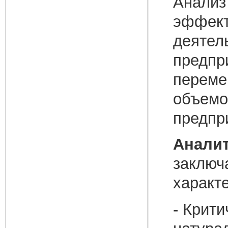
Анализ
эффект
деятел
предпр
переме
объемо
предпр
Аналит
заключ
характ
- Крит