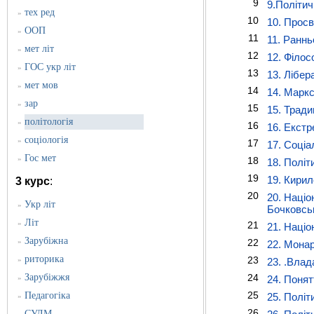
9
9.Політич
тех ред
»
10
10. Просв
ООП
»
11
11. Раннь
мет літ
»
12
12. Філос
ГОС укр літ
»
13
13. Лібер
мет мов
»
14
14. Маркс
зар
»
15
15. Тради
політологія
»
16
16. Екстр
соціологія
»
17
17. Соціал
Гос мет
»
18
18. Політ
19
19. Кирил
3 курс
:
20
20. Націо
Укр літ
»
Бочковськ
Літ
»
21
21. Націо
Зарубіжна
»
22
22. Монар
риторика
23
»
23. .Влад
Зарубіжжя
24
»
24. Понят
25
Педагогіка
25. Політ
»
26
СУЛМ