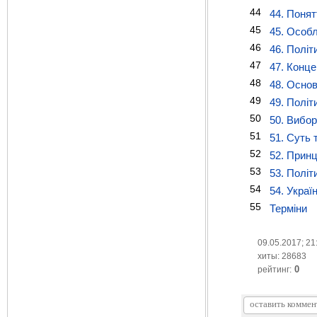
44
44. Понят
45
45. Особл
46
46. Політи
47
47. Конце
48
48. Основ
49
49. Політ
50
50. Вибор
51
51. Суть 
52
52. Принц
53
53. Політ
54
54. Украї
55
Терміни
09.05.2017; 21
хиты: 28683
0
рейтинг: