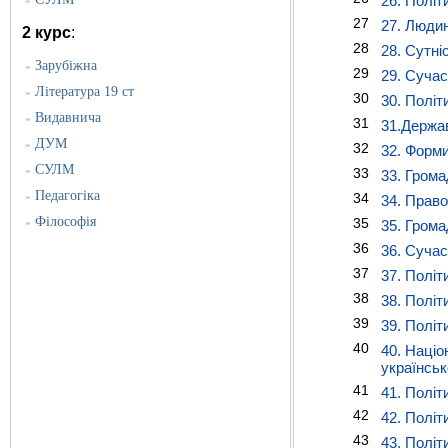
26. Політ
»
27
27. Людин
2 курс
:
28
28. Сутні
Зарубіжна
»
29
29. Сучас
Література 19 ст
»
30
30. Політ
Видавнича
»
31
31.Держав
ДУМ
»
32
32. Форми
СУЛМ
»
33
33. Грома
Педагогіка
»
34
34. Право
Філософія
35
»
35. Грома
36
36. Сучас
37
37. Політ
38
38. Політ
39
39. Політ
40
40. Націо
українськ
41
41. Політ
42
42. Політ
43
43. Політ