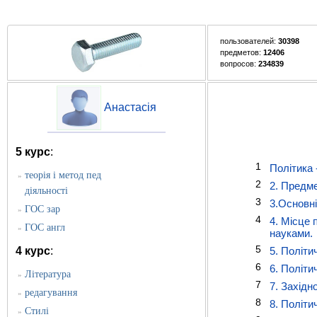
пользователей:
30398
предметов:
12406
вопросов:
234839
Анастасія
5 курс
:
1
Політика 
теорія і метод пед
»
2
2. Предме
діяльності
3
3.Основні 
ГОС зар
»
4
4. Місце 
ГОС англ
»
науками.
5
4 курс
:
5. Політи
6
6. Політи
Література
»
7
7. Західн
редагування
»
8
8. Політи
Стилі
»