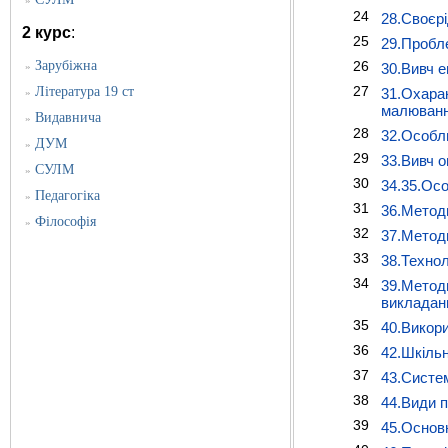
»
24
28.Своєрід
2 курс
:
25
29.Пробле
Зарубіжна
26
»
30.Вивч е
27
Література 19 ст
31.Охарак
»
малювання
Видавнича
»
28
32.Особли
ДУМ
»
29
33.Вивч о
СУЛМ
»
30
34.35.Осо
Педагогіка
»
31
36.Методи
Філософія
»
32
37.Методи
33
38.Технол
34
39.Методи
викладанн
35
40.Викори
36
42.Шкільн
37
43.Систем
38
44.Види п
39
45.Основн