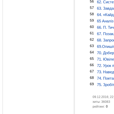
56
62. Сист
57
63. Завда
58
64. «Кайд
59
65 Аналіз
60
66. П. Ти
61
67. Позак
62
68. Запро
63
69.Опишіт
64
70. Добер
65
71. Ювіле
66
72. Урок 
67
73. Наве
68
74. Поета
69
75. Зробі
09.12.2016; 22
хиты: 36083
0
рейтинг: