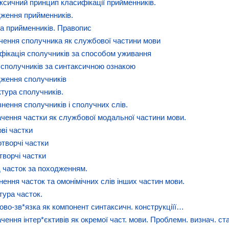
ксичний принцип класифікації прийменників.
ження прийменників.
а прийменників. Правопис
чення сполучника як службової частини мови
фікація сполучників за способом уживання
 сполучників за синтаксичною ознакою
ження сполучників
ктура сполучників.
знення сполучників і сполучних слів.
ачення частки як службової модальної частини мови.
ові частки
творчі частки
творчі частки
 часток за походженням.
знення часток та омонімічних слів інших частин мови.
тура часток.
лово-зв*язка як компонент синтаксичн. конструкціїї…
чення інтер*єктивів як окремої част. мови. Проблемн. визнач. ста