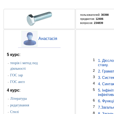
пользователей:
30398
предметов:
12406
вопросов:
234839
Анастасія
5 курс
:
1
1. Дієсло
теорія і метод пед
»
стану.
діяльності
2
2. Грамат
ГОС зар
»
3
3. Систе
ГОС англ
»
4
4. Синтак
5
4 курс
:
5. Інфін
інфінітив
Література
»
6
6. Функці
редагування
»
7
7.Загальн
Стилі
»
8
8. Загаль