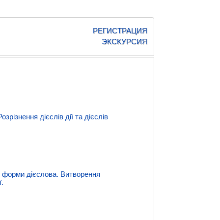
РЕГИСТРАЦИЯ
ЭКСКУРСИЯ
зрізнення дієслів дії та дієслів
ої форми дієслова. Витворення
ї.