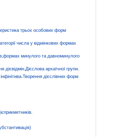
ктеристика трьох особових форм
категорії числа у відмінкових формах
иків,формах минулого та давноминулого
ня дієвідмін.Дієслова архаїчної групи.
 інфінітива.Творення дієслівних форм
ієприкметників.
субстантивація)