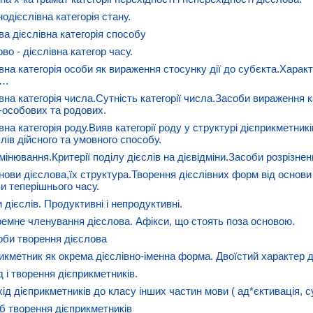
одієслівна категорія стану.
ва дієслівна категорія способу
во - дієслівна категор часу.
івна категорія особи як вираження стосунку дії до субєкта.Хара
а…
івна категорія числа.Сутність категорії числа.Засоби вираження 
-особових та родових.
івна категорія роду.Вияв категорії роду у структурі дієприкметн
лів дійсного та умовного способу.
мінювання.Критерії поділу дієслів на дієвідміни.Засоби розрізнен
снови дієслова,їх структура.Творення дієслівних форм від основи
ви теперішнього часу.
 дієслів. Продуктивні і непродуктивні.
емне членування дієслова. Афікси, що стоять поза основою.
оби творення дієслова
рикметник як окрема дієслівно-іменна форма. Двоїстий характер д
д і творення дієприкметників.
хід дієприкметників до класу інших частин мови ( ад*єктивація, 
іб творення дієприкметників