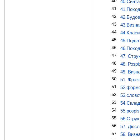
40
40.Синта
41
41.Поход
42
42.Будов
43
43.Визна
44
44.Класи
45
45.Поділ
46
46.Поход
47
47. Стру
48
48. Розрі
49
49. Визн
50
51. Фраз
51
52.формо
52
53.слово
53
54.Склад
54
55.розрі
55
56.Струк
56
57. Дієс
57
58. Визна