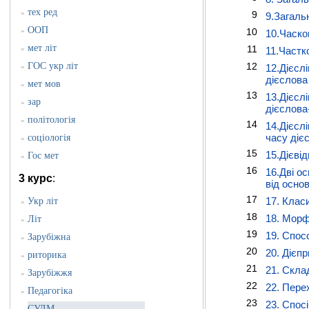
тех ред
»
9
9.Загальн
ООП
»
10
10.Часко
мет літ
11
»
11.Частко
ГОС укр літ
12
»
12.Дієсл
дієслов
мет мов
»
13
13.Дієсл
зар
»
дієслова
політологія
»
14
14.Дієсл
часу дієс
соціологія
»
15
15.Дієвід
Гос мет
»
16
16.Дві о
3 курс
:
від осно
17
17. Класи
Укр літ
»
18
18. Морф
Літ
»
19
19. Спос
Зарубіжна
»
20
20. Дієп
риторика
»
21
21. Скла
Зарубіжжя
»
22
22. Пере
Педагогіка
»
23
23. Спос
СУЛМ