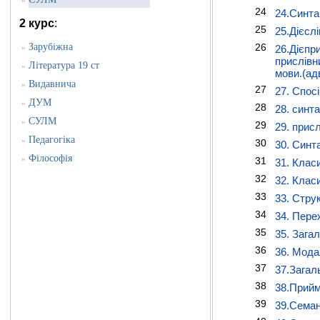
»
24
24.Синта
2 курс
:
25
25.Дієслі
Зарубіжна
26
»
26.Дієпр
прислівн
Література 19 ст
»
мови.(ад
Видавнича
»
27
27. Спос
ДУМ
»
28
28. синт
СУЛМ
»
29
29. прис
Педагогіка
»
30
30. Синт
Філософія
»
31
31. Клас
32
32. Клас
33
33. Стру
34
34. Пере
35
35. Загал
36
36. Мода
37
37.Загал
38
38.Прийм
39
39.Семан