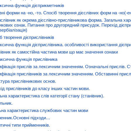
ксична функція дієприкметників
вні форми на -но, -то. Спосіб творення дієслівних форм на -но(-ен-
ислівник як окрема дієслівно-прислівникова форма. Загальна хар
икових ознак. Питання про другорядний присудок. Перехід дієпр
вербіалізація)
іб творення дієприслівників
аксична функція дієприслівника. особливості використання дієпри
лівник як самостійна частина мови що має значення ознаки
аксична функція прислівника
ифікація прислів за лексичним значенням. Означальні прислів. С
ифікація прислівників за лексичним значенням. Обставинні присл
ктура прислівникових основ.
хід прислівників до класу інших частин мови.
ьна характеристика слів категорії стану (станівник).
льник.
ьна характеристика службових частин мови
енник.Основні підходи…
тичні типи прийменників.