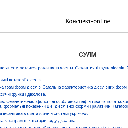
Конспект-online
СУЛМ
во як сам лексико-граматична част м. Семантичні групи дієслів. Ро
ичні категорії дієслів.
ма грам форм дієслів. Загальна характеристика дієслівних форм.
сичні функції дієслова.
ітив. Семантико-морфологічні особливості інфінітива як початков
а, формальні показники цієї дієслівної форми.Граматичні категорі
я інфінітива в синтаксичній системі укр мови.
а х-ка грамат. категорій виду дієслова.
на х-ка грамат категорії перехідності і неперехідності дієслова.