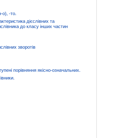
о), -то.
актеристика дієслівних та
ислівника до класу інших частин
слівних зворотів
тупені порівняння якісно-означальних.
івники.