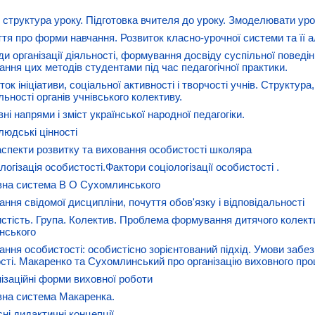
 і структура уроку. Підготовка вчителя до уроку. Змоделювати ур
ття про форми навчання. Розвиток класно-урочної системи та її 
ди організації діяльності, формування досвіду суспільної поведі
ання цих методів студентами під час педагогічної практики.
ток ініціативи, соціальної активності і творчості учнів. Структура,
ьності органів учнівського колективу.
ні напрями і зміст української народної педагогіки.
людські цінності
і аспекти розвитку та виховання особистості школяра
логізація особистості.Фактори соціологізації особистості .
вна система В О Сухомлинського
ання свідомої дисципліни, почуття обов'язку і відповідальності
стість. Група. Колектив. Проблема формування дитячого колект
нського
ання особистості: особистісно зорієнтований підхід. Умови забез
сті. Макаренко та Сухомлинський про організацію виховного пр
нізаційні форми виховної роботи
вна система Макаренка.
сні дидактичні концепції