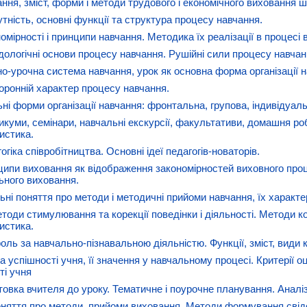
ання, зміст, форми і методи трудового і економічного виховання 
утність, основні функції та структура процесу навчання.
номірності і принципи навчання. Методика їх реалізації в процесі
дологічні основи процесу навчання. Рушійні сили процесу навчан
но-урочна система навчання, урок як основна форма організації на
оронній характер процесу навчання.
ьні форми організації навчання: фронтальна, групова, індивідуа
икуми, семінари, навчальні екскурсії, факультативи, домашня роб
истика.
огіка співробітництва. Основні ідеї педагогів-новаторів.
ципи виховання як відображення закономірностей виховного про
ьного виховання.
льні поняття про методи і методичні прийоми навчання, їх характе
етоди стимулювання та корекції поведінки і діяльності. Методи к
истика.
роль за навчально-пізнавальною діяльністю. Функції, зміст, види
а успішності учня, її значення у навчальному процесі. Критерії оц
ті учня
отовка вчителя до уроку. Тематичне і поурочне планування. Аналіз
оняття про методи, прийоми виховання. Методи формування свідо