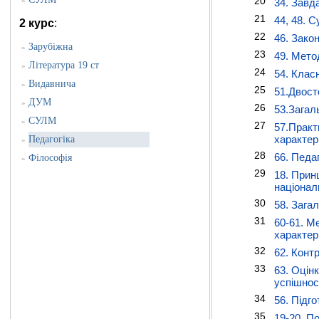
20
»
34. Завд
21
44, 48. С
2 курс
:
22
46. Зако
Зарубіжна
»
23
49. Мето
Література 19 ст
»
24
54. Клас
Видавнича
»
25
51.Двост
ДУМ
»
26
53.Загал
СУЛМ
»
27
57.Практ
характер
Педагогіка
»
28
66. Педаг
Філософія
»
29
18. Прин
націонал
30
58. Зага
31
60-61. М
характер
32
62. Конт
33
63. Оцінк
успішнос
34
56. Підг
35
19-20. П