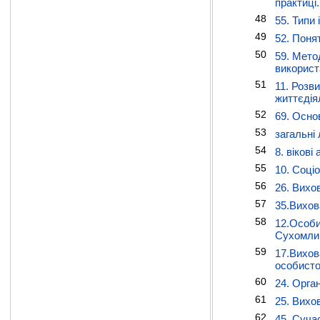
практиці.
48
55. Типи
49
52. Поня
50
59. Мето
використ
51
11. Розви
життєдіял
52
69. Основ
53
загальні 
54
8. віков
55
10. Соціо
56
26. Вихо
57
35.Вихов
58
12.Особи
Сухомли
59
17.Вихов
особисто
60
24. Орга
61
25. Вихо
62
45. Суча