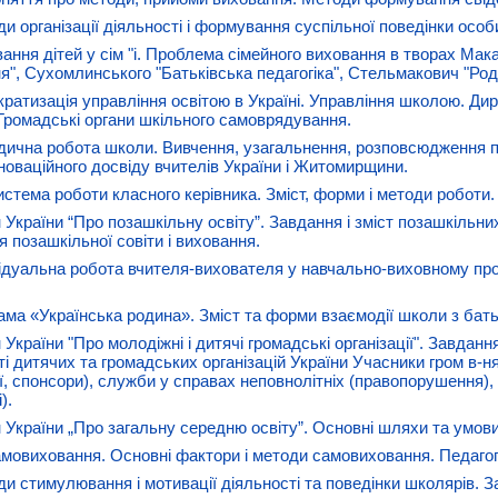
ди організації діяльності і формування суспільної поведінки особ
ання дітей у сім "і. Проблема сімейного виховання в творах Макар
я", Сухомлинського "Батьківська педагогіка", Стельмакович "Роди
кратизація управління освітою в Україні. Управління школою. Дир
 Громадські органи шкільного самоврядування.
дична робота школи. Вивчення, узагальнення, розповсюдження пр
нноваційного досвіду вчителів України і Житомирщини.
Система роботи класного керівника. Зміст, форми і методи роботи.
н України “Про позашкільну освіту”. Завдання і зміст позашкільни
я позашкільної совіти і виховання.
відуальна робота вчителя-вихователя у навчально-виховному пр
ама «Українська родина». Зміст та форми взаємодії школи з бать
 України "Про молодіжні і дитячі громадські організації". Завданн
ті дитячих та громадських організацій України Учасники гром в-ня
ії, спонсори), служби у справах неповнолітніх (правопорушення),
).
н України „Про загальну середню освіту”. Основні шляхи та умов
амовиховання. Основні фактори і методи самовиховання. Педаго
ди стимулювання і мотивації діяльності та поведінки школярів. За