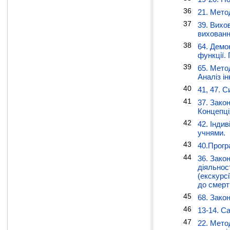
36
21. Мето
37
39. Вихов
вихованн
38
64. Демо
функції.
39
65. Мето
Аналіз і
40
41, 47. 
41
37. Зако
Концепці
42
42. Інди
учнями.
43
40.Прогр
44
36. Закон
діяльнос
(екскурс
до смерті
45
68. Зако
46
13-14. С
47
22. Мето