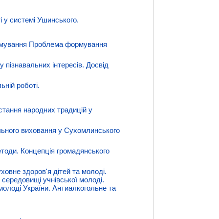
і у системі Ушинського.
формування Проблема формування
 пізнавальних інтересів. Досвід
ьній роботі.
истання народних традицій у
льного виховання у Сухомлинського
методи. Концепція громадянського
уховне здоров'я дітей та молоді.
 середовищі учнівської молоді.
молоді України. Антиалкогольне та