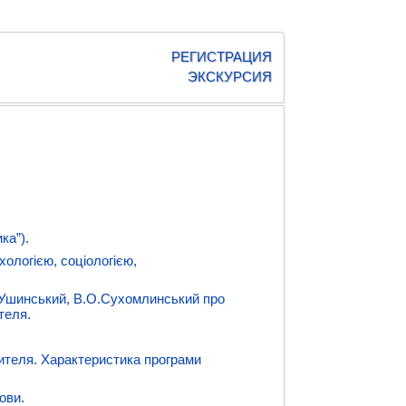
РЕГИСТРАЦИЯ
ЭКСКУРСИЯ
ка”).
хологією, соціологією,
Д.Ушинський, В.О.Сухомлинський про
теля.
чителя. Характеристика програми
ови.