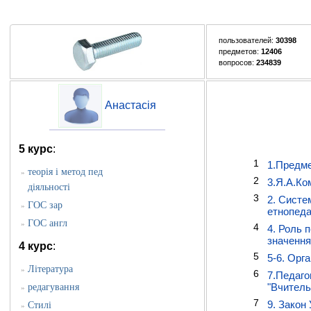
пользователей:
30398
предметов:
12406
вопросов:
234839
Анастасія
5 курс
:
1
1.Предмет
теорія і метод пед
»
2
3.Я.А.Ко
діяльності
3
2. Систе
ГОС зар
»
етнопеда
ГОС англ
»
4
4. Роль 
значення
4 курс
:
5
5-6. Орг
Література
»
6
7.Педаго
"Вчитель
редагування
»
7
9. Закон 
Стилі
»