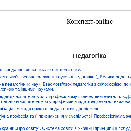
Конспект-online
Педагогіка
, завдання, основні категорії педагогіки.
менський - основоположник наукової педагогіки („ Велика дидакти
ма педагогічних наук. Взаємозв’язок педагогіки з філософією, пси
гогікою та іншими науками.
педагогічної літератури у професійному становленні вчителя. К.
 педагогічної літератури у професійній підготовці вчителя-вихова
анізація і методи науково-педагогічних досліджень.
гічна професія та її призначення у суспільстві. Професіограма в
".
України „Про освіту”. Система освіти в Україні і принципи її побуд