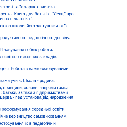
истості та їх характеристика.
енка "Книга для батьків", "Лекції про
нна педагогіка ".
ектор школи, його заступники та їх
одуктивного педагогічного досвіду.
 Планування і облік роботи.
х освітньо-виховних закладів.
оцесі. Робота з важковиховуваними
ками учнів. Школа - родина.
я, принципи, основні напрями і зміст
: батьки, зв’язки з підприємствами
 церва - пед установа(від народження
и реформування середньої освіти.
гічне керівництво самовихованням.
стосування їх в педагогічній