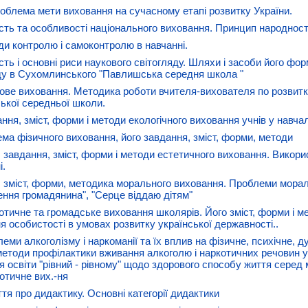
роблема мети виховання на сучасному етапі розвитку України.
ість та особливості національного виховання. Принцип народност
ди контролю і самоконтролю в навчанні.
ість і основні риси наукового світогляду. Шляхи і засоби його 
ду в Сухомлинського "Павлишська середня школа "
ове виховання. Методика роботи вчителя-вихователя по розвитку
кої середньої школи.
ння, зміст, форми і методи екологічного виховання учнів у навчал
ема фізичного виховання, його завдання, зміст, форми, методи
, завдання, зміст, форми і методи естетичного виховання. Викор
і.
, зміст, форми, методика морального виховання. Проблеми мора
ння громадянина", "Серце віддаю дітям"
іотичне та громадське виховання школярів. Його зміст, форми і 
я особистості в умовах розвитку української державності..
еми алкоголізму і наркоманії та їх вплив на фізичне, психічне, д
методи профілактики вживання алкоголю і наркотичних речовин у
я освіти "рівний - рівному" щодо здорового способу життя серед 
отичне вих.-ня
ття про дидактику. Основні категорії дидактики