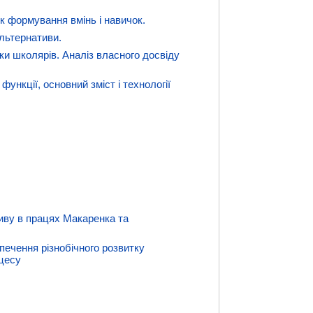
ок формування вмінь і навичок.
альтернативи.
нки школярів. Аналіз власного досвіду
 функції, основний зміст і технології
иву в працях Макаренка та
печення різнобічного розвитку
оцесу