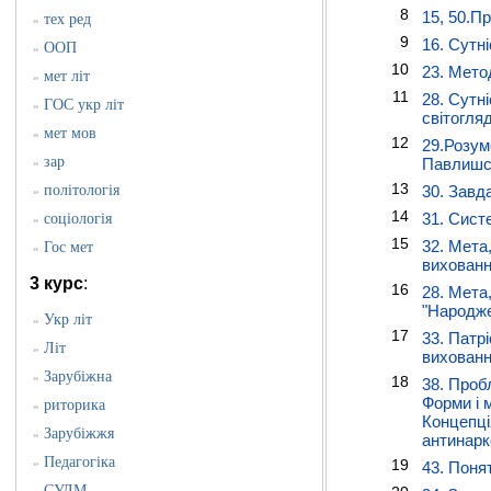
8
15, 50.П
тех ред
»
9
16. Сутн
ООП
»
10
23. Мето
мет літ
»
11
28. Сутн
ГОС укр літ
»
світогля
мет мов
»
12
29.Розум
зар
Павлишсь
»
13
політологія
30. Завда
»
14
31. Сист
соціологія
»
15
32. Мета
Гос мет
»
вихованн
3 курс
:
16
28. Мета
"Народже
Укр літ
»
17
33. Патр
Літ
»
вихованн
Зарубіжна
»
18
38. Пробл
Форми і 
риторика
»
Концепці
Зарубіжжя
»
антинарк
Педагогіка
»
19
43. Поня
СУЛМ