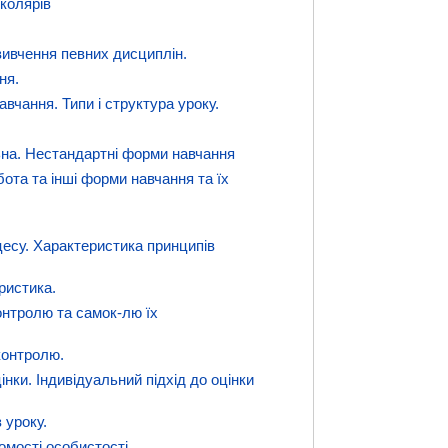
школярів
 вивчення певних дисциплін.
ня.
вчання. Типи і структура уроку.
льна. Нестандартні форми навчання
ота та інші форми навчання та їх
цесу. Характеристика принципів
ристика.
онтролю та самок-лю їх
 контролю.
інки. Індивідуальний підхід до оцінки
 уроку.
мості особистості.