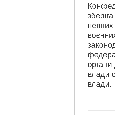
Конфед
зберіга
певних
воєнних
законод
федерац
органи 
влади с
влади.