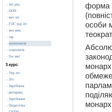
форма 
тех ред
»
ООП
»
(повніс
мет літ
»
особи м
ГОС укр літ
»
мет мов
»
теократ
зар
»
політологія
»
Абсолю
соціологія
»
законод
Гос мет
»
монарх
3 курс
:
Укр літ
обмежен
»
Літ
»
парламе
Зарубіжна
»
поділяю
риторика
»
Зарубіжжя
»
монарх
Педагогіка
»
СУЛМ