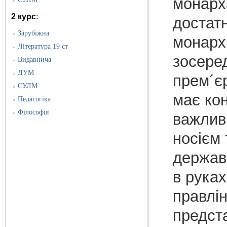
монарх
»
2 курс
:
достат
Зарубіжна
»
монархі
Література 19 ст
»
зосеред
Видавнича
»
ДУМ
»
прем´єр
СУЛМ
»
має ко
Педагогіка
»
Філософія
»
важлив
носієм
держави
в рука
правлі
предст