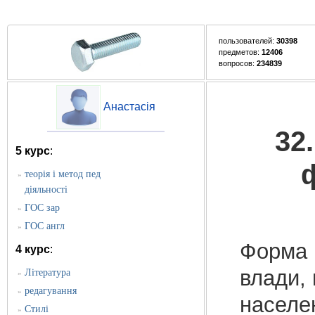
пользователей:
30398
предметов:
12406
вопросов:
234839
Анастасія
32
5 курс
:
теорія і метод пед
»
діяльності
ГОС зар
»
ГОС англ
»
Форма 
4 курс
:
влади, 
Література
»
редагування
»
населе
Стилі
»