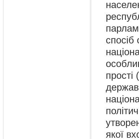
населе
республ
парламе
спосіб 
націона
особлив
прості 
держава
націона
політич
утворе
якої вх