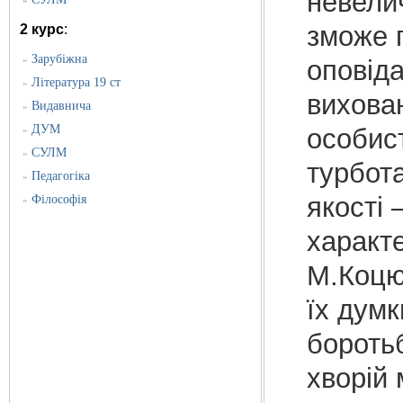
невелич
»
зможе п
2 курс
:
Зарубіжна
»
оповід
Література 19 ст
»
вихова
Видавнича
»
ДУМ
особис
»
СУЛМ
»
турбота
Педагогіка
»
якості 
Філософія
»
характе
М.Коцю
їх думк
боротьб
хворій 