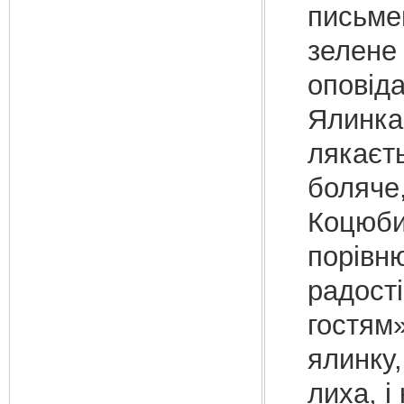
письме
зелене 
оповіда
Ялинка 
лякаєть
боляче,
Коцюби
порівню
радості
гостям»
ялинку,
лиха, і