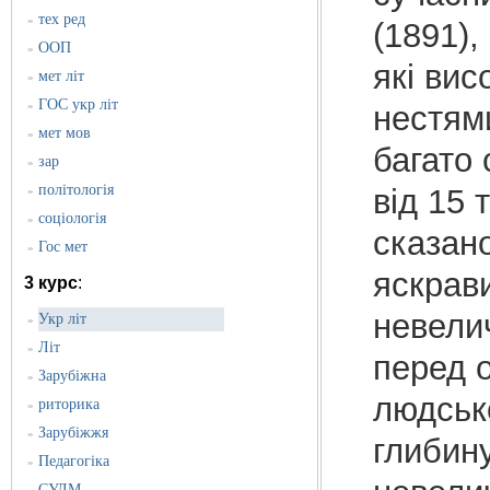
тех ред
»
(1891),
ООП
»
які вис
мет літ
»
ГОС укр літ
»
нестями
мет мов
»
багато 
зар
»
політологія
від 15 
»
соціологія
»
сказан
Гос мет
»
яскрав
3 курс
:
невели
Укр літ
»
Літ
»
перед 
Зарубіжна
»
людсько
риторика
»
Зарубіжжя
»
глибину
Педагогіка
»
СУЛМ