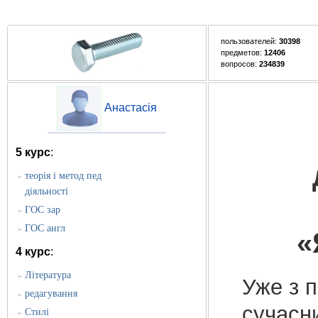
пользователей:
30398
предметов:
12406
вопросов:
234839
Анастасія
5 курс
:
теорія і метод пед
»
діяльності
ГОС зар
»
ГОС англ
»
«
4 курс
:
Література
»
Уже з 
редагування
»
сучасн
Стилі
»