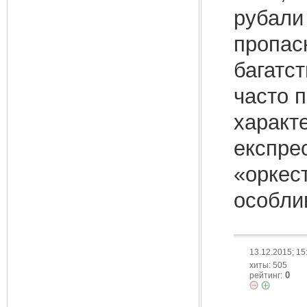
рубали 
пропас
багатст
часто п
характ
експрес
«оркест
особлив
13.12.2015; 15
хиты: 505
0
рейтинг: