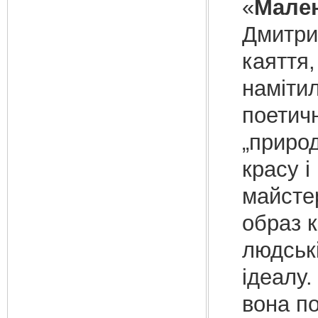
«
Мале
Дмитрик
каяття,
намітил
поетичн
„природ
красу і
майсте
образ к
людські
ідеалу
вона по