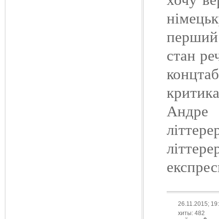
німецьк
перший 
стан ре
концтаб
критик
Андре 
літтер
літтере
експрес
26.11.2015; 19
хиты: 482