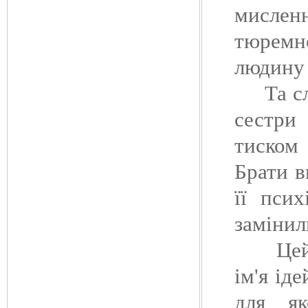
мислен
тюремн
людину 
Та слав
сестри
тиском 
Брати в
її псих
замінил
Цей ро
ім'я ід
для як