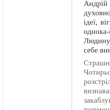
Андрій 
духовно
ідеї, в
однока-
Людину 
себе ви
Страшни
Чотирьо
розстр
визнав
закабл
тюрмою