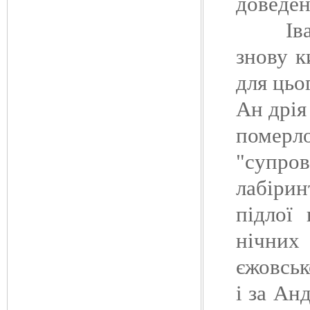
доведен
Іван Б
знову к
для цьо
Ан дрія
померл
"супр
лабірин
підлої
нічних
єжовськ
і за Ан