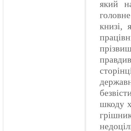
який н
головн
книзі, 
працівн
прізви
правди
сторінц
держав
безвіст
шкоду 
грішник
недоці