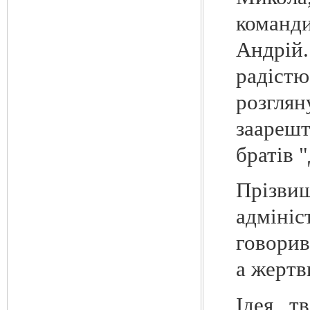
команд
Андрій.
радістю
розглян
заарешт
братів 
Прізви
адмініс
говорив
а жертв
Ідея тв