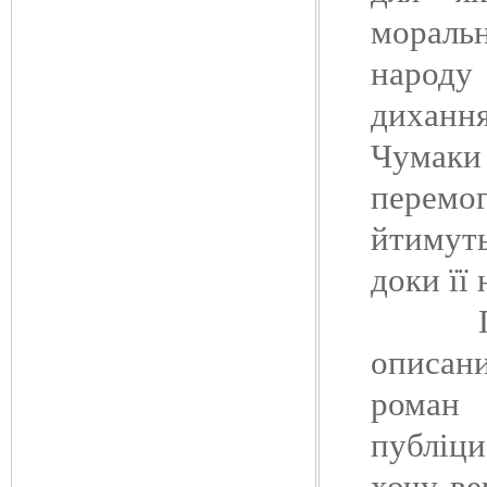
моральн
народу
дихання
Чумак
перемог
йтимуть
доки її
Примат
описани
роман 
публіц
хочу ве