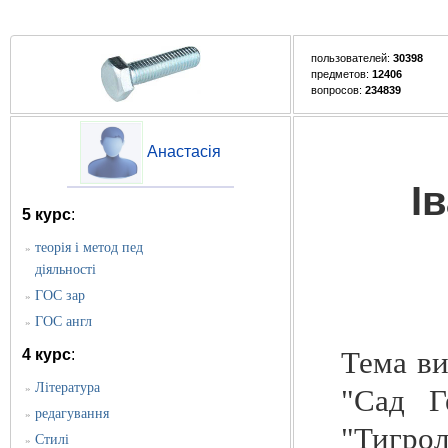
пользователей:
30398
предметов:
12406
вопросов:
234839
Анастасія
І
5 курс
:
теорія і метод пед
»
діяльності
ГОС зар
»
ГОС англ
»
Тема ви
4 курс
:
Література
»
"Сад Г
редагування
»
"Тигрол
Стилі
»