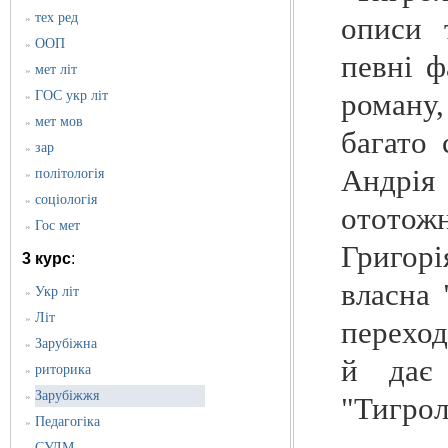
тех ред
описи 
»
ООП
»
певні ф
мет літ
»
роману,
ГОС укр літ
»
мет мов
»
багато
зар
»
Андрія 
політологія
»
соціологія
»
ототож
Гос мет
»
Григор
3 курс
:
власна 
Укр літ
»
Літ
»
переход
Зарубіжна
»
й дає 
риторика
»
Зарубіжжя
»
"Тигрол
Педагогіка
»
СУЛМ