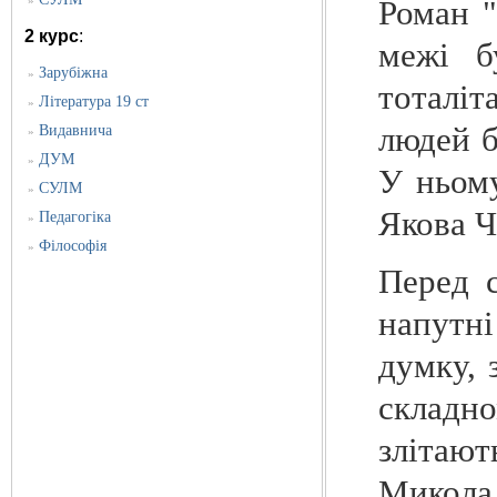
»
Роман "
2 курс
:
межі б
Зарубіжна
»
тоталіт
Література 19 ст
»
людей б
Видавнича
»
ДУМ
»
У ньому
СУЛМ
»
Якова Ч
Педагогіка
»
Філософія
»
Перед 
напутні
думку, 
складно
злітаю
Микола