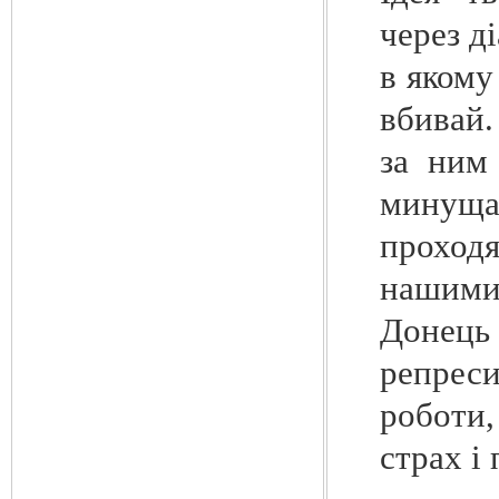
через д
в якому
вбивай.
за ним
минуща.
проход
нашими
Донець
репреси
роботи,
страх і