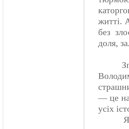
каторг
житті. 
без зло
доля, з
Згодом
Володи
страшн
— це на
усіх іс
Як тя