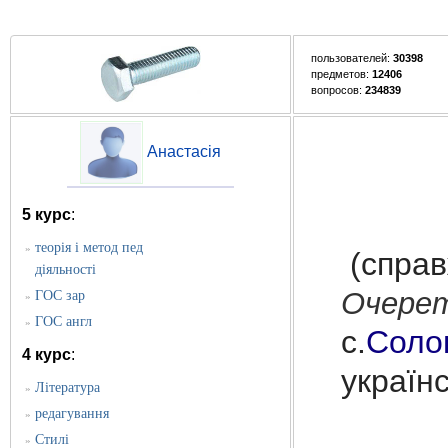
пользователей:
30398
предметов:
12406
вопросов:
234839
Анастасія
5 курс
:
теорія і метод пед
»
(справ
діяльності
Очере
ГОС зар
»
ГОС англ
»
с.
Соло
4 курс
:
україн
Література
»
редагування
»
Стилі
»