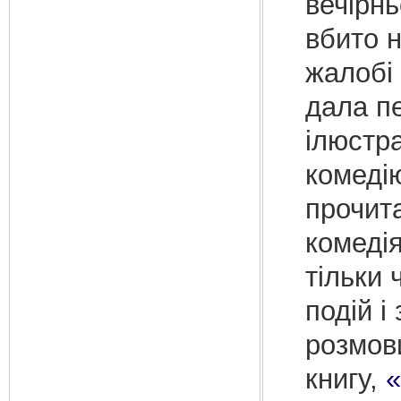
вечірнь
вбито н
жалобі 
дала пе
ілюстр
комеді
прочита
комеді
тільки 
подій і
розмов
книгу,
«