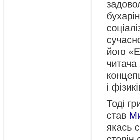
задово
бухарі
соціалі
сучасн
його «Е
читача
концепц
і фізик
Тоді гр
став
Ми
якась 
сторін 