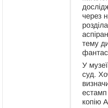
дослід
через 
розділа
аспіран
тему ди
фантаст
У музе
суд. Хо
визнач
естамп
копію А