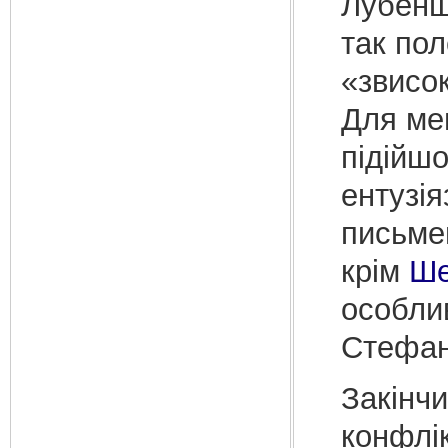
Лубенщи
так пол
«звисо
Для ме
підійш
ентузія
письме
крім
Ше
особлив
Стефан
Закінчи
конфлік