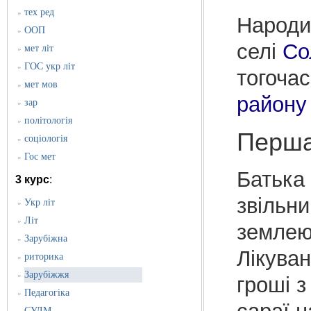
тех ред
»
Народ
ООП
»
селі
Со
мет літ
»
ГОС укр літ
»
тогочас
мет мов
»
району
зар
»
політологія
»
Перша
соціологія
»
Гос мет
»
Батька 
3 курс
:
звільни
Укр літ
»
Літ
»
землею:
Зарубіжна
»
Лікуван
риторика
»
Зарубіжжя
»
гроші з
Педагогіка
»
СУЛМ