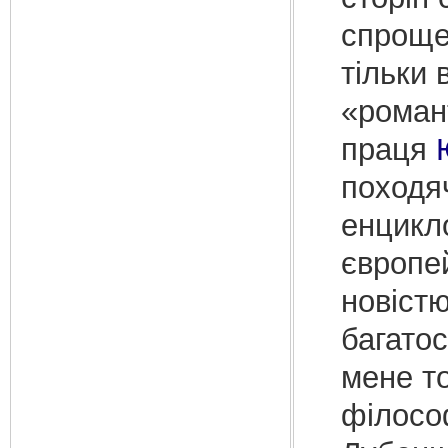
спроще
тільки 
«романт
праця
походяч
енцикл
європей
новістю
багатос
мене т
філос