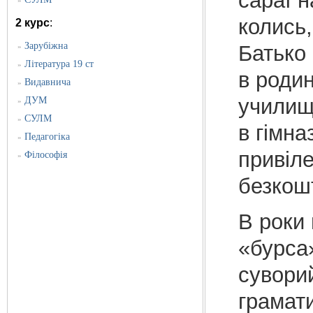
сараї н
»
колись,
2 курс
:
Зарубіжна
Батько 
»
Література 19 ст
»
в родин
Видавнича
»
училищі
ДУМ
»
СУЛМ
»
в гімна
Педагогіка
»
привіле
Філософія
»
безкош
В роки 
«бурса
суворий
грамати