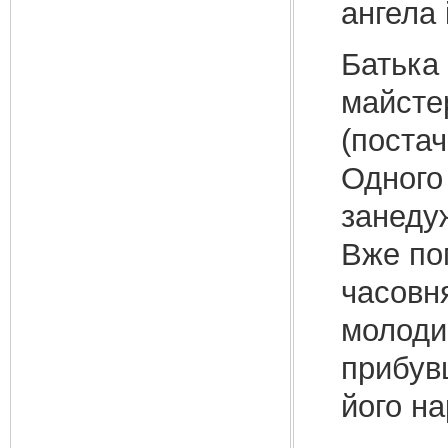
ангела 
Батька 
майсте
(постач
Одного 
занеду
Вже пом
часовня
молодий
прибувш
його на