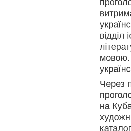
проголо
витрима
українс
відділ 
літерат
мовою.
українс
Через п
проголо
на Куба
художнь
каталог