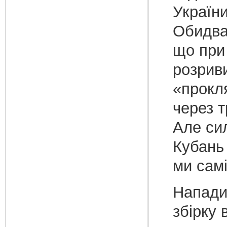
Україн
Обидва
що при
розриви
«прокл
через т
Але си
Кубань 
ми самі
Напади 
збірку 