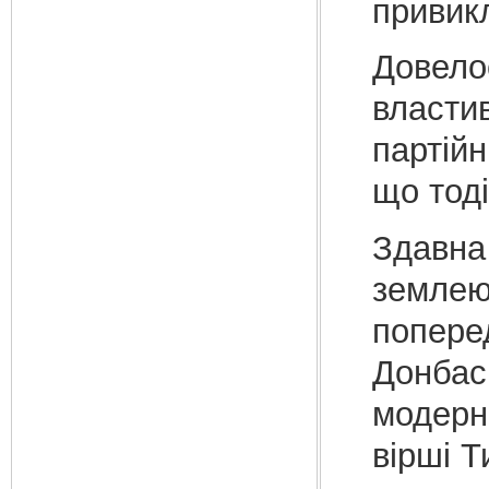
привикл
Довел
властив
партійн
що тоді
Здавна
землею.
поперед
Донбасі
модерн
вірші Т