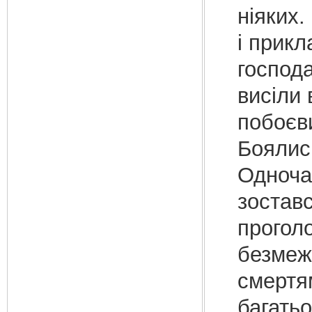
ніяких.
і прикл
господа
висіли 
побоєви
Боялис
Одночас
зостав
проголо
безмеж
смертя
багатьо