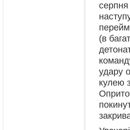
серпн
наступу
перейма
(в бага
детонат
команд
удару о
кулею з
Опритом
покинут
закрив