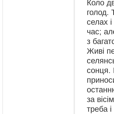
Коло дв
голод.
селах і
час; а
з багат
Живі п
селянсь
сонця. 
приноси
останн
за вісі
треба і