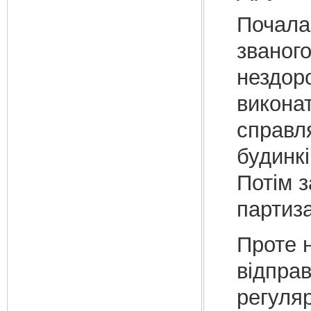
Почала
званого
нездоро
виконат
справл
будинкі
Потім з
партиза
Проте н
відправ
регуляр