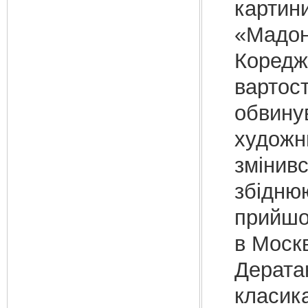
картини
«Мадонн
Кореджі
вартос
обвину
художн
змінивс
збідню
прийшов
в Москв
Дерата
класика