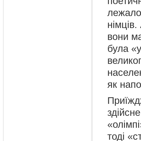
поетичн
лежало
німців.
вони ма
була «у
великог
населе
як напо
Приїж
здійсн
«олімпі
тоді «с