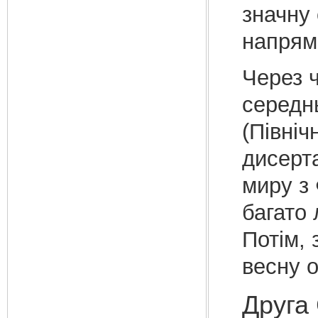
значну 
напрям
Через ч
середнь
(Північ
дисерта
миру з
багато 
Потім, 
весну 
Друга 