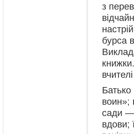
з пере
відчай
настрі
бурса 
Виклада
книжки
вчител
Батько
воин»; 
сади —
вдови; 