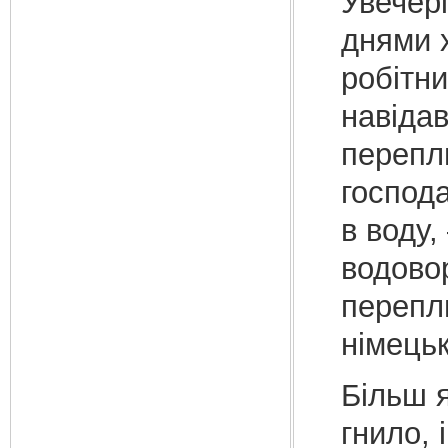
Увечер
днями 
робітни
навідав
перепли
господа
в воду,
водовор
перепли
німецьк
Більш я
гнило, 