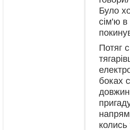
Було хо
сім'ю в
покинув
Потяг с
тягарів
електр
боках 
довжин
пригаду
напрямк
колись 