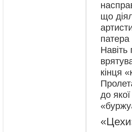
насправ
що діял
артист
патера 
Навіть
врятува
кінця «
Пролет
до яко
«буржу
«Цехи