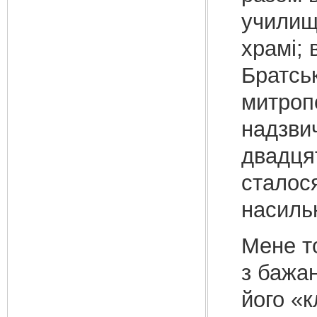
училища
храмі; 
Братськ
митроп
надзви
двадцят
сталося
насильн
Мене т
з бажан
його «к