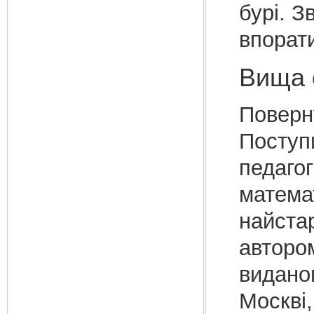
бурі. З
впорати
Вища 
Поверну
Поступ
педагог
математ
найста
авторо
видано
Москві