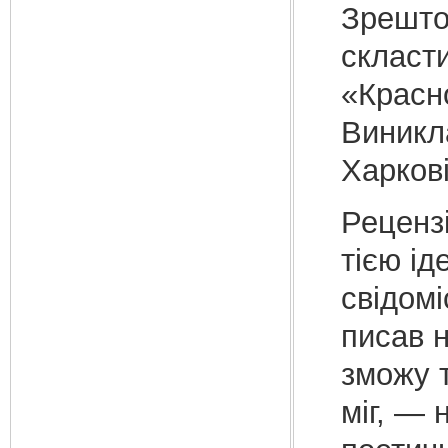
Зрешто
скласти
«Красно
Виникл
Харкові
Рецензі
тією ід
свідомі
писав н
зможу т
міг, —