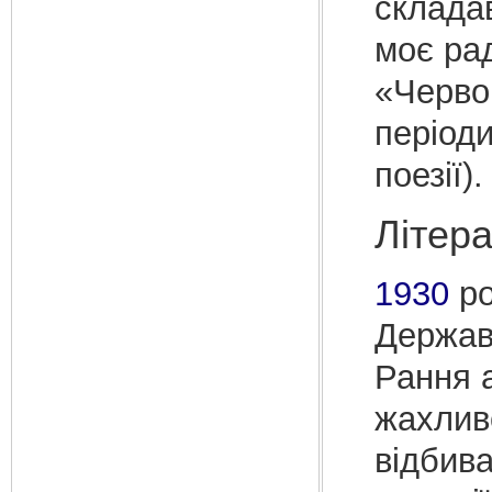
складав
моє рад
«Черво
періоди
поезії).
Літер
1930
ро
Держав
Рання 
жахлив
відбива