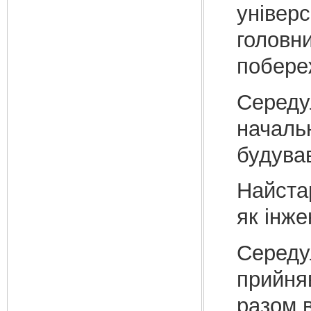
універс
головн
побере
Середу
началь
будува
Найста
як інже
Середул
прийня
разом в