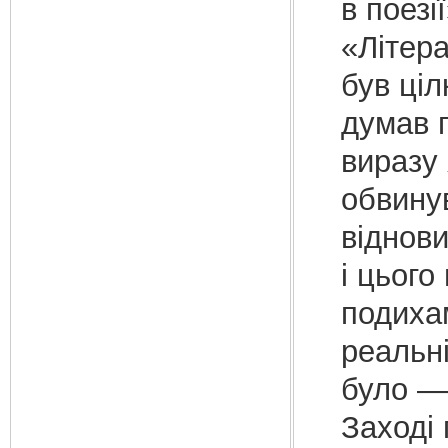
в поезі
«Літера
був ці
думав п
виразу 
обвину
віднови
і цього
подиха
реальн
було — 
Заході 