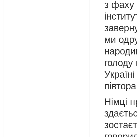
з фаху 
інститу
заверн
ми одр
народи
голоду 
Україні
півтора
Німці п
здаєтьс
зостаєт
говорил