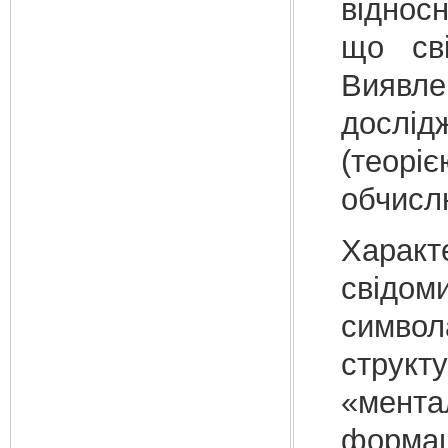
віднос
що сві
Виявл
дослід
(теорі
обчисл
Характ
свідо
симво
структ
«мента
формац