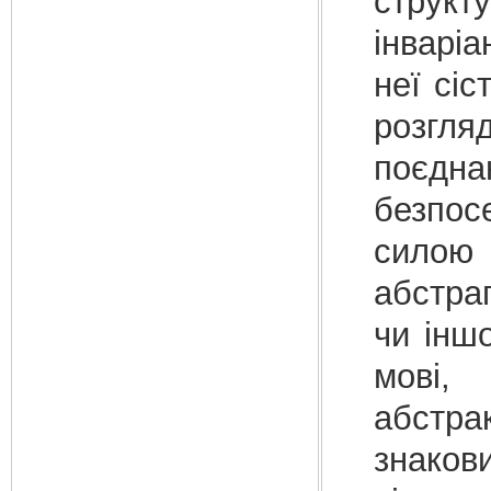
струк
інварі
неї сі
розгля
поєдн
безпос
силою
абстраг
чи інш
мові,
абстра
знаков