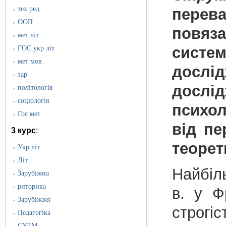
тех ред
перев
»
ООП
»
повяза
мет літ
»
сист
ГОС укр літ
»
мет мов
»
дослід
зар
»
дослід
політологія
»
соціологія
»
психол
Гос мет
»
від пе
3 курс
:
теорет
Укр літ
»
Літ
»
Найбіл
Зарубіжна
»
риторика
»
в. у Ф
Зарубіжжя
»
строгі
Педагогіка
»
СУЛМ