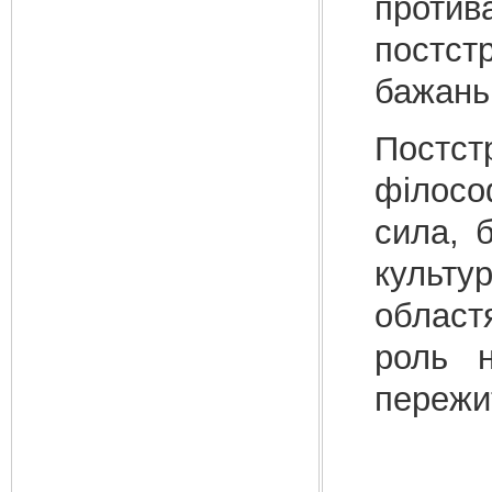
проти
постст
бажань
Постст
філосо
сила, 
культу
област
роль 
пережит