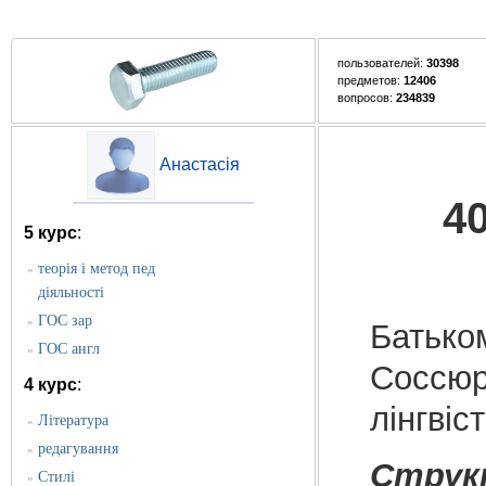
пользователей:
30398
предметов:
12406
вопросов:
234839
Анастасія
4
5 курс
:
теорія і метод пед
»
діяльності
ГОС зар
»
Батько
ГОС англ
»
Соссюр
4 курс
:
лінгвіс
Література
»
редагування
»
Струк
Стилі
»