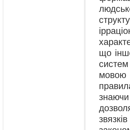
людськ
структу
іррац
характе
що інш
систем 
мовою 
правил
знаюч
дозвол
звяз