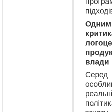
програ
підход
Одним 
крити
логоце
проду
влади 
Серед
особли
реал
полі