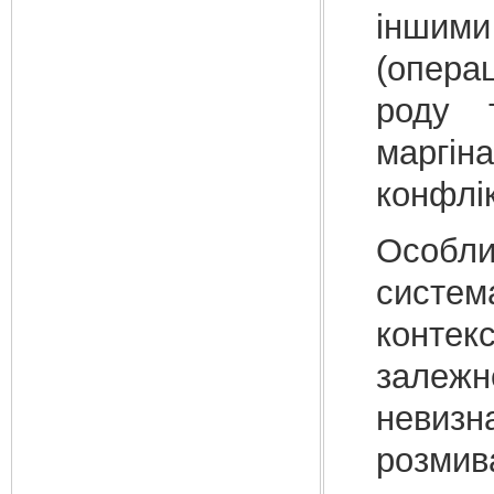
іншими
(операц
роду т
маргін
конфлік
Особли
систем
контек
залежн
невиз
розмив