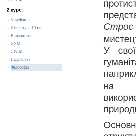
»
протис
2 курс
:
пред
Зарубіжна
»
Строс
Література 19 ст
»
Видавнича
мистецт
»
ДУМ
»
У свої
СУЛМ
»
гумані
Педагогіка
»
Філософія
»
наприк
на
викори
природ
Основн