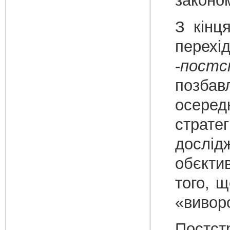
законо
З кінц
перехі
-
постс
позбав
осеред
страте
дослід
обєкти
того, 
«виворо
Постст