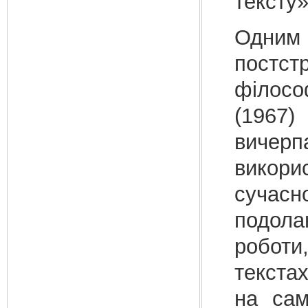
тексту
Одним
постс
філос
(1967)
вичерпа
викори
сучасн
подола
роботи
текста
на сам