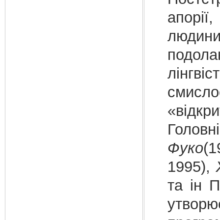
апорії
людини
подол
лінгві
смисл
«відкр
Головн
Фуко
(1
1995),
та ін 
утворю