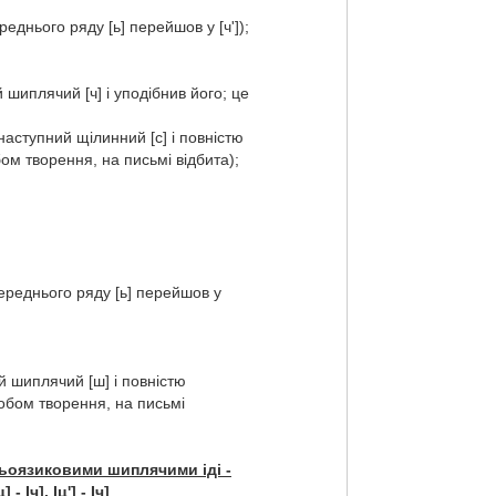
реднього ряду [ь] перейшов у [ч']);
 шиплячий [ч] і уподібнив його; це
наступний щілинний [с] і повністю
бом творення, на письмі відбита);
переднього ряду [ь] перейшов у
й шиплячий [ш] і повністю
собом творення, на письмі
дньоязиковими шиплячими
іді -
ц] - Іч]. Іц
']
- Іч]