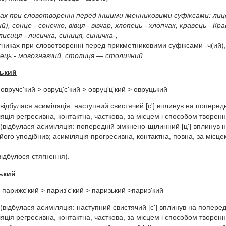
ках при словотворенні перед іншими іменниковими суфіксами:
лице
й), сонце - сонечко, вівця - вівчар, хлопець - хлопчак, кравець - Кр
лисиця - лисичка, синиця, синичка-,
никах при словотворенні перед прикметниковими суфіксами -ч(ий), 
ець - мовознавчий, столиця — столичний.
цький
 овручс'кий > овруц'с'кий > овруц'ц'кий > овруцький
' (відбулася асиміляція: наступний свистячий [с'] вплинув на поперед
яція регресивна, контактна, часткова, за місцем і способом творення
ц' (відбулася асиміляція: попередній зімкнено-щілинний [ц'] вплинув н
його уподібнив; асиміляція прогресивна, контактна, повна, за місце
(відбулося стягнення).
ький
 парижс'кий > париз'с'кий > паризький >париз'кий
с' (відбулася асиміляція: наступний свистячий [с'] вплинув на попере
яція регресивна, контактна, часткова, за місцем і способом творення