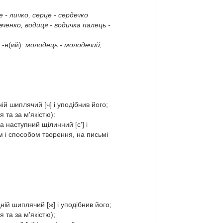
 - личко, серце - сердечко
авченко, водиця - водичка палець -
-н(ий):
молодець - молодечий,
ній шиплячий [ч] і уподібнив його;
 та за м'якістю):
а наступний щілинний [с'] і
м і способом творення, на письмі
дній шиплячий [ж] і уподібнив його;
 та за м'якістю);