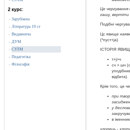
»
Це чергування 
2 курс
:
гашу, вертіти 
Зарубіжна
»
Подібні чергув
Література 19 ст
»
Цс явище наявне
Видавнича
»
(*пуст+jа).
ДУМ
»
СУЛМ
ІСТОРІЯ ЯВИЩА:
»
Педагогіка
»
т+j>ч
Філософія
»
сч > шч (
уподібнив
відбита).
Крім того, це ч
при твор
засиджен
у дієслов
закручува
в іменник
хлопець - хлопч