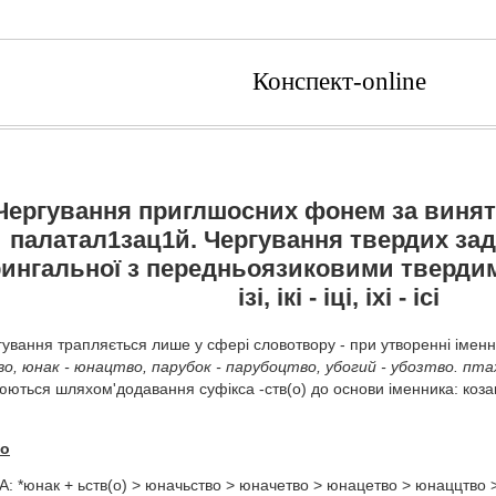
Конспект-online
Чергування приглшосних фонем за винят
палатал1зац1й. Чергування твердих за
ингальної з передньоязиковими твердими
ізі, ікі - іці, іхі - ісі
ування трапляється лише у сфері словотвору - при утворенні іменни
во, юнак - юнацтво, парубок - парубоцтво, убогий - убозтво. пта
ються шляхом'додавання суфікса -ств(о) до основи іменника: козак +
во
 *юнак + ьств(о) > юначьство > юначетво > юнацетво > юнаццтво 