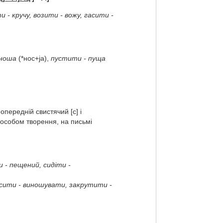
 - кручу, возити - вожу, гасити -
 ноша
(*нос+jа),
пустити - пуща
опередній свистячий [с] і
способом творення, на письмі
 - пещений, сидіти -
сити - виношувати, закрутити -