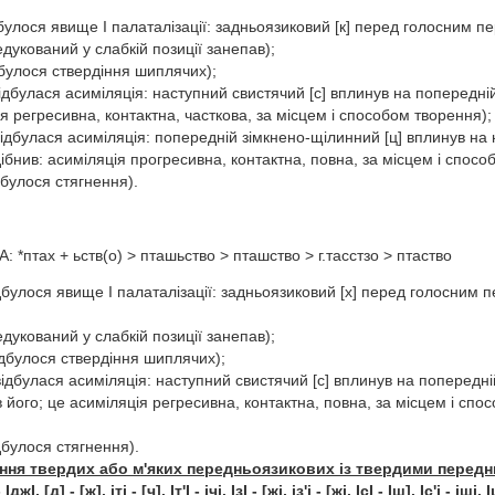
ідбулося явище І палаталізації: задньоязиковий [к] перед голосним пе
едукований у слабкій позиції занепав);
ідбулося ствердіння шиплячих);
(відбулася асиміляція: наступний свистячий [с] вплинув на попередній
я регресивна, контактна, часткова, за місцем і способом творення);
відбулася асиміляція: попередній зімкнено-щілинний [ц] вплинув на 
ібнив: асиміляція прогресивна, контактна, повна, за місцем і спосо
дбулося стягнення).
*птах + ьств(о) > пташьство > пташство > г.тасстзо > птаство
ідбулося явище І палаталізації: задньоязиковий [х] перед голосним 
едукований у слабкій позиції занепав);
ідбулося ствердіння шиплячих);
відбулася асиміляція: наступний свистячий [с] вплинув на попередні
 його; це асиміляція регресивна, контактна, повна, за місцем і спо
ідбулося стягнення).
ння твердих або м'яких передньоязикових із твердими пере
 ІджІ, [д] - [ж].
іті - [ч].
Іт'
І -
ічі.
ІзІ - [жі,
із
'
і
- [жі. ІсІ - Іш]. Іс
'
і - іші. І