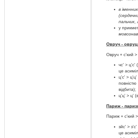
в іменни
(сердечни
пальчик, 
у прикмет
мовознав
Овруч - овру
Овруч + с'кий >
чс' > ц'с
це асиміл
ц'с' > ц'
повністю 
відбита);
ц'ц' > ц' 
Париж - париз
Париж + с'кий >
зйс' > з'
це асиміл