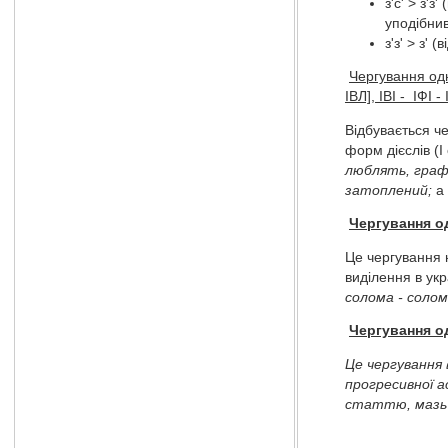
з'с' > з'
уподібнив
з'з' > з' 
Чергування одн
ІВЛ], ІВІ - ІФІ -
Відбувається че
форм дієслів (І
люблять, граф
затоплений;
а 
Чергування од
Це чергування 
виділення в укр
солома - солом'
Чергування о
Це чергування 
прогресивної ас
статтю, мазь -