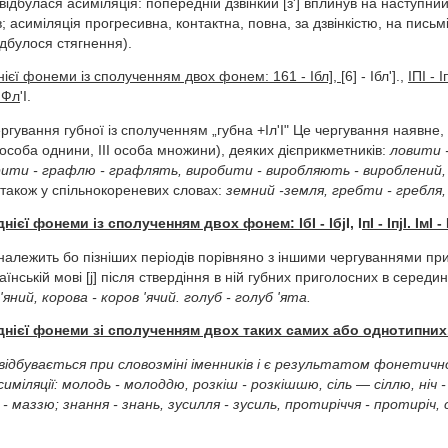
з' (відбулася асиміляція: попередній дзвінкий [з'] вплинув на наступний
; асиміляція прогресивна, контактна, повна, за дзвінкістю, на письмі
(відбулося стягнення).
ієї фонеми із сполученням двох фонем: 161 - Ібл],
[6] - Ібл'].,
ІПІ - І
 ІФл
'І.
ргування губної із сполученням „губна +Іл'І" Це чергування наявне,
 особа однини, III особа множини), деяких дієприкметників:
ловити 
ити - графлю - графлять, виробити - виробляють - вироблений
також у спільнокореневих словах:
земний -земля, гребти - гребля, 
нієї фонеми із сполученням двох фонем: ІбІ - Ібj
І, І
пІ - ІпjІ. ІмІ -
належить бо пізніших періодів порівняно з іншими чергуваннями пр
аїнській мові [j] після ствердіння в ній губних приголосних в середині
яний, корова - коров 'ячий. голуб - голуб 'ята.
днієї фонеми зі сполученням двох таких самих або однотипних
відбувається при словозміні іменників і є результатом фонетично
иміляції:
молодь - молоддю, розкіш - розкішшю, сіль — сіллю, ніч 
 маззю; знання - знань, зусилля - зусиль, протиріччя - протиріч,