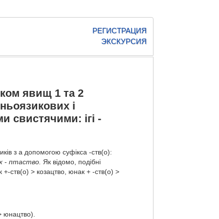
РЕГИСТРАЦИЯ
ЭКСКУРСИЯ
ком явищ 1 та 2
дньоязикових і
 свистячими: ігі -
ків з а допомогою суфікса -ств(о):
х - птаство.
Як відомо, подібні
-ств(о) > козацтво, юнак + -ств(о) >
> юнацтво).