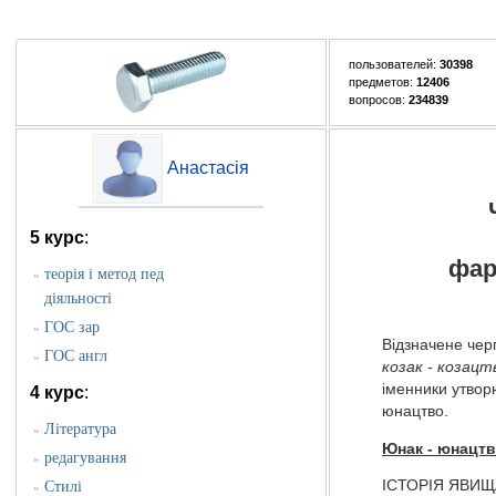
пользователей:
30398
предметов:
12406
вопросов:
234839
Анастасія
5 курс
:
фар
теорія і метод пед
»
діяльності
ГОС зар
»
Відзначене черг
ГОС англ
»
козак - козацт
іменники утворю
4 курс
:
юнацтво.
Література
»
Юнак - юнацт
редагування
»
ІСТОРІЯ ЯВИЩА:
Стилі
»