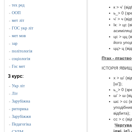
тех ред
»
к > ч' (в
ООП
ь_> 0 (зр
»
ч' > ч (в
мет літ
»
Ік: > цс 
ГОС укр літ
»
асиміляці
мет мов
»
цс > цц (
його упод
зар
»
цц> ц (ві
політологія
»
Птах - птаство
соціологія
»
Гос мет
»
ІСТОРІЯ ЯВИЩА: 
3 курс
:
х > ш' (в
[ш']);
Укр літ
»
ь_> 0 (зр
Літ
»
ш' > ш (в
Зарубіжна
шс > сс (
»
уподібнив
риторика
»
відбита);
Зарубіжжя
»
сс > с (в
Педагогіка
»
Чергува
іджі. ід
'
і
-
СУЛМ