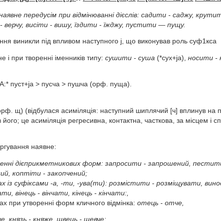
наявне передусім при відмінюванні дієслів:
садити - саджу, крутити
- верчу, висіти - вишу, їздити - їжджу, пустити — пущу.
ання виникли під впливом наступного j, що виконував роль суф1кса
 і при творенні іменників типу:
сушити - суша
(*сух+jа),
носити -
* пуст+jа > пуcча > пушча (орф. пуща).
орф. щ) (відбулася асиміляція: наступний шиплячий [ч] вплинув на п
 його; це асиміляція регресивна, контактна, часткова, за місцем і 
ергування наявне:
енні дієприкметникових форм:
запросити - запрошений, пестити
ий, коптіти - закопчений;
ах із суфіксами -а, -ти, -ува(ти):
розмістити - розміщувати, вино
ти, вінець - вінчати, кінець - кінчати:,
ах при утворенні форм кличного відмінка:
отець - отче,
е, князь - княже, швець - шевче;