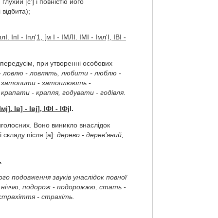
 глухий [с'] і повністю його
 відбита);
плІ. ІпІ - Іпл
'
1, [м І - ІМЛІ. ІМІ - Імл
'
І, ІВІ -
 передусім, при утворенні особових
- ловлю - ловлять, любити - люблю -
, затопити - затоплюють -
крапати - крапля, годувати - годівля.
 Імj]. Ів] - Івj], ІФІ - ІФj
І.
иголосних. Воно виникло внаслідок
 складу після [а]:
дерево - дерев'яний,
.
го подовження звуків унаслідок повної
- ніччю, подорож - подорожжю, стать -
 страхіття - страхіть.