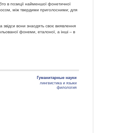
обто в позиції найменшої фонетичної
олосом, між твердими приголосними; для
а звідси вони знаодять своє виявлення
ольованої фонеми, еталоної, а інші – в
Гуманитарные науки
лингвистика и языки
филология