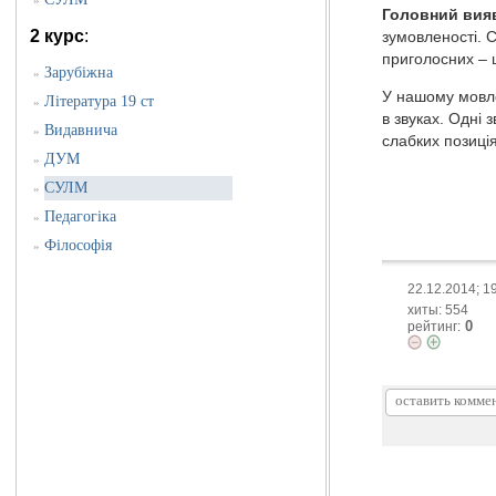
»
Головний вияв
2 курс
:
зумовленості. 
приголосних – 
Зарубіжна
»
У нашому мовле
Література 19 ст
»
в звуках. Одні 
Видавнича
»
слабких позиція
ДУМ
»
СУЛМ
»
Педагогіка
»
Філософія
»
22.12.2014; 1
хиты: 554
0
рейтинг: