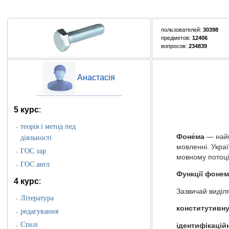
пользователей:
30398
предметов:
12406
вопросов:
234839
Анастасія
5 курс
:
теорія і метод пед
»
Фоне́ма
— найм
діяльності
мовленні. Укра
ГОС зар
»
мовному потоці
ГОС англ
»
Функції фоне
4 курс
:
Зазвичай виділ
Література
»
конститутивну
редагування
»
Стилі
ідентифікацій
»