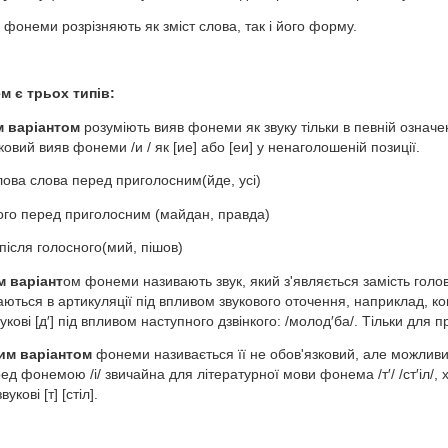
фонеми розрізняють як зміст слова, так і його форму.
м є трьох типів:
м варіантом
розуміють вияв фонеми як звуку тільки в певній означен
ковий вияв фонеми /и / як [ие] або [еи] у ненаголошеній позиції.
слова слова перед приголосним(йде, усі)
ного перед приголосним (майдан, правда)
а після голосного(мий, пішов)
 варіант
ом фонеми називають звук, який з'являється замість голо
аються в артикуляції під впливом звукового оточення, наприклад, к
вукові [д′] під впливом наступного дзвінкого: /молод′ба/. Тільки для 
им варіантом
фонеми називається її не обов'язковий, але можливий
д фонемою /і/ звичайна для літературної мови фонема /т′/ /ст′іл/, х
вукові [т] [стіл].