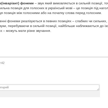
(інваріант) фонеми
– звук який вимовляється в сильній позиції, т
Сильна позиція для голосних в українськй мові – це позиція під наг
ця позиція між голосними або на початку слова перед голосним.
нні фонеми реалізуються в певних позиціях – слабких чи сильних, 
звуки, перебуваючи в сильній позиції, найбільше наближаються до із
х – можуть мати різне звучання.
9:42