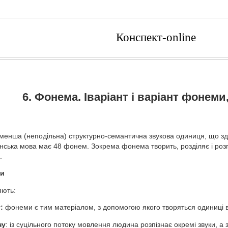
Конспект-online
6. Фонема. Іваріант і варіант фонеми,
енша (неподільна) структурно-семантична звукова одиниця, що зда
їнська мова має 48 фонем. Зокрема фонема творить, розділяє і роз
.
ми
яють:
:
фонеми є тим матеріалом, з допомогою якого творяться одиниці в
ну
: із суцільного потоку мовлення людина розпізнає окремі звуки, а