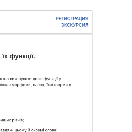
РЕГИСТРАЦИЯ
ЭКСКУРСИЯ
 їх функції.
тна виконувати деякі функції у
пізнає морфеми, слова, їхні форми в
ищих рівнів;
 завдяки цьому й окремі слова;