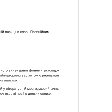
ій позиції в слові. Позиційним
вного вияву даної фонеми внаслідок
омбінаторним варіантом є реалізація
приголосних.
 у літературній мові звуковий вияв.
оч окремі носії в деяких словах