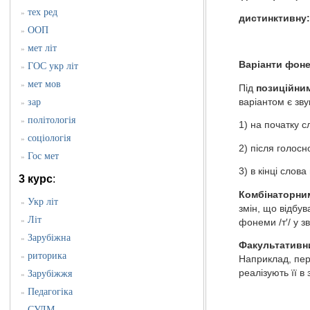
тех ред
»
дистинктивну:
ООП
»
мет літ
»
Варіанти фоне
ГОС укр літ
»
мет мов
»
Під
позиційни
варіантом є зву
зар
»
політологія
»
1) на початку 
соціологія
»
2) після голос
Гос мет
»
3) в кінці слов
3 курс
:
Комбінаторним
Укр літ
»
змін, що відбув
Літ
»
фонеми /т′/ у з
Зарубіжна
»
Факультативн
риторика
»
Наприклад, пере
реалізують її в з
Зарубіжжя
»
Педагогіка
»
СУЛМ