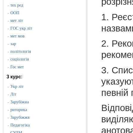
розрізн
тех ред
»
ООП
»
1. Реєс
мет літ
»
назвами
ГОС укр літ
»
мет мов
»
2. Реко
зар
»
політологія
рекоме
»
соціологія
»
Гос мет
3. Спис
»
3 курс
:
указуют
Укр літ
»
певній 
Літ
»
Зарубіжна
»
Відпові
риторика
»
виділяю
Зарубіжжя
»
Педагогіка
»
анотов
СУЛМ