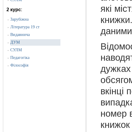
»
які міс
2 курс
:
книжки
Зарубіжна
»
Література 19 ст
»
даними
Видавнича
»
ДУМ
»
Відомос
СУЛМ
»
наводят
Педагогіка
»
Філософія
дужках 
»
обсягом
вкінці 
випадк
номер в
книжок