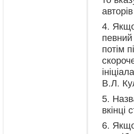
авторі
4. Якщ
певний 
потім п
скороч
ініціал
В.Л. Ку
5. Назв
вкінці 
6. Якщо