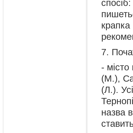
спосіб:
пишетьс
крапка 
рекомен
7. Поча
- місто
(М.), С
(Л.). У
Тернопі
назва в
ставить