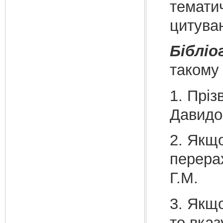
темати
цитува
Бібліо
такому
1. Пріз
Давидо
2. Якщо
перера
Г.М.
3. Якщ
то вказ