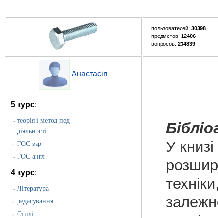
пользователей:
30398
предметов:
12406
вопросов:
234839
Анастасія
5 курс
:
теорія і метод пед
»
Бібліо
діяльності
У книзі
ГОС зар
»
ГОС англ
»
розшире
4 курс
:
техніки
Література
»
залежн
редагування
»
Стилі
»