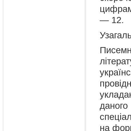
цифрами
— 12.
Узагал
Писемн
літера
українс
провід
укладан
даного 
спеціа
на фор