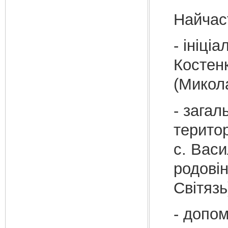
Найчас
- ініці
Костенк
(Микол
- загал
терито
с. Васи
родовін
Світязь
- допом