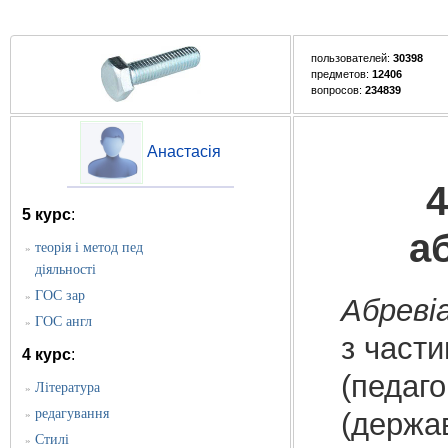
пользователей:
30398
предметов:
12406
вопросов:
234839
Анастасія
4
5 курс
:
а
теорія і метод пед
»
діяльності
ГОС зар
»
Абреві
ГОС англ
»
з части
4 курс
:
(педаго
Література
»
редагування
(держа
»
Стилі
»