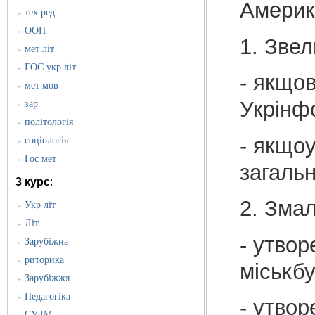
Америк
тех ред
»
ООП
»
1. Зве
мет літ
»
ГОС укр літ
»
- якщо
мет мов
»
Укрінф
зар
»
політологія
»
- якщоу
соціологія
»
Гос мет
»
загаль
3 курс
:
2. Зма
Укр літ
»
Літ
»
- утвор
Зарубіжна
»
риторика
»
міськбу
Зарубіжжя
»
Педагогіка
»
- утвор
СУЛМ