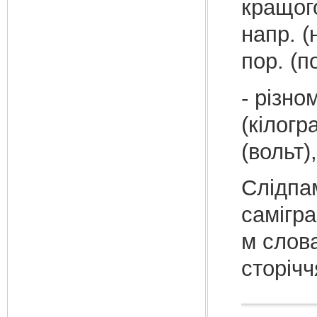
кращого
напр. (н
пор. (п
- різно
(кілогра
(вольт)
Слідпам
самігр
м словам
сторічч