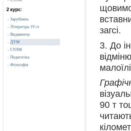
»
щовимо
2 курс
:
вставни
Зарубіжна
»
Література 19 ст
»
загсі.
Видавнича
»
ДУМ
3. До і
»
СУЛМ
»
відміню
Педагогіка
»
малоїлі
Філософія
»
Графі
візуаль
90 т то
читають
кіломет