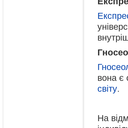
Експре
Експре
універ
внутрі
Гносео
Гносео
вона є
світу
.
На відм