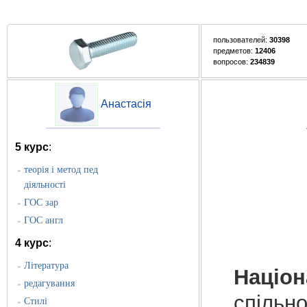
пользователей:
30398
предметов:
12406
вопросов:
234839
Анастасія
5 курс
:
теорія і метод пед
»
діяльності
ГОС зар
»
ГОС англ
»
4 курс
:
Література
»
Націон
редагування
»
спільно
Стилі
»