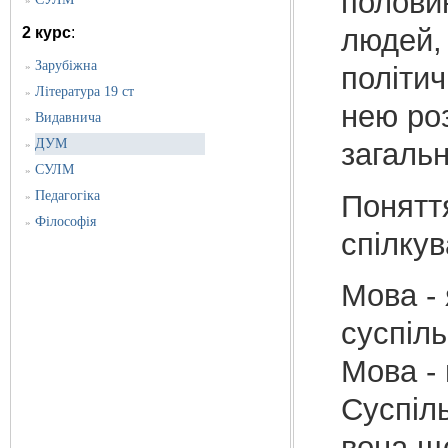
половин
»
людей, 
2 курс
:
Зарубіжна
»
політич
Література 19 ст
»
нею роз
Видавнича
»
ДУМ
загаль
»
СУЛМ
»
Педагогіка
Понятт
»
Філософія
»
спілкув
Мова - 
суспіль
Мова -
Суспіл
вона що