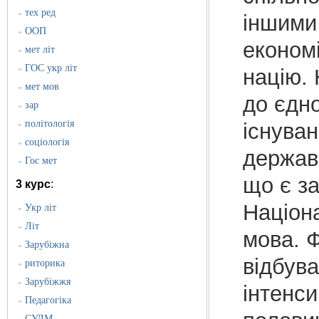
тех ред
»
іншими
ООП
»
економі
мет літ
»
ГОС укр літ
»
націю.
мет мов
»
до єдно
зар
»
політологія
існуван
»
соціологія
»
держави
Гос мет
»
що є за
3 курс
:
Націона
Укр літ
»
Літ
»
мова. 
Зарубіжна
»
відбува
риторика
»
Зарубіжжя
»
інтенси
Педагогіка
»
СУЛМ