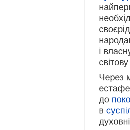
найперш
необхід
своєрід
народа
і власн
світову
Через 
естаф
до
поко
в
суспі
духовн