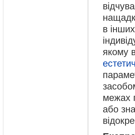
відчува
нащадка
в інши
індиві
якому в
естетич
парамет
засоб
межах 
або зн
відокр