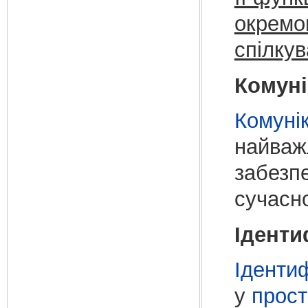
окремог
спілкув
Комуні
Комуні
найваж
забезп
сучас
Іденти
Іденти
у
прос