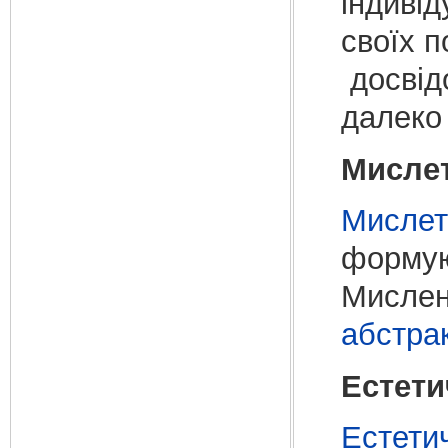
індиві
своїх п
досвід
далеко 
Мислет
Мислет
форму
Мислен
абстра
Естети
Естети