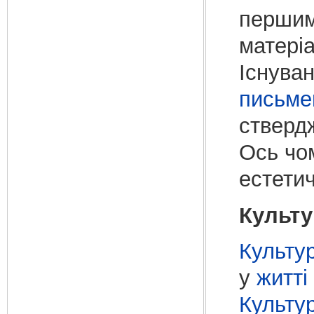
перши
матері
Існува
письме
стверд
Ось ч
естети
Культу
Культу
у
житті
Культу