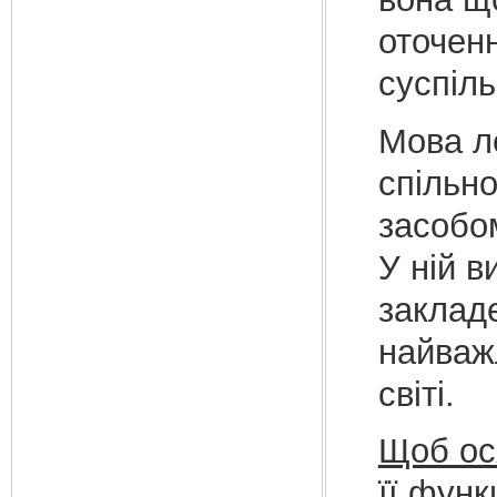
оточенн
суспіл
Мова л
спільно
засобом
У ній в
закладе
найважл
світі.
Щоб ося
її функ