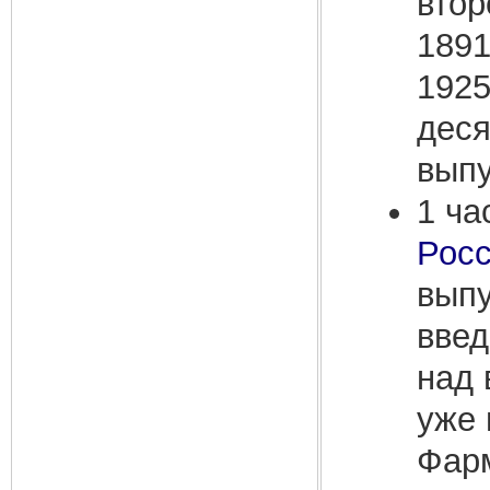
втор
1891
1925
деся
выпу
1 ча
Росс
вып
введ
над 
уже 
Фарм