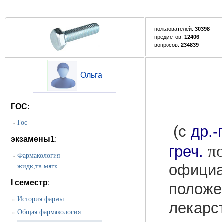
пользователей:
30398
предметов:
12406
вопросов:
234839
Ольга
ГОС
:
Гос
»
(с
др.-
экзамены1
:
π
греч.
Фармакология
»
официа
жидк,тв.мягк
I семестр
:
положе
История фармы
»
лекарс
Общая фармакология
»