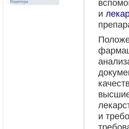
вспомо
Рецептура
»
и
лекар
препар
Положе
фармац
анализа
докуме
качест
высши
лекарс
и треб
требов