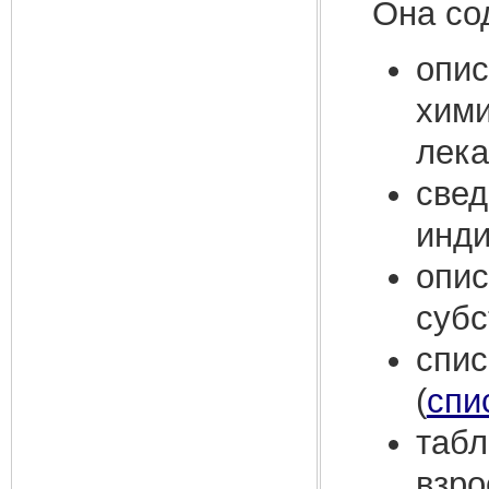
Она со
опис
хими
лека
свед
инди
опис
субс
спис
(
спи
табл
взро