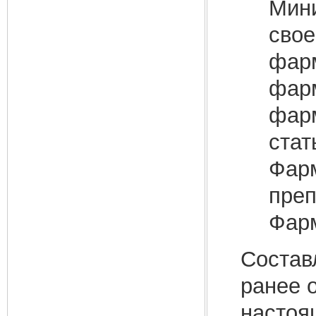
Мини
свое
фарм
фарм
фарм
стат
Фарм
преп
Фарм
Состав
ранее 
настоя