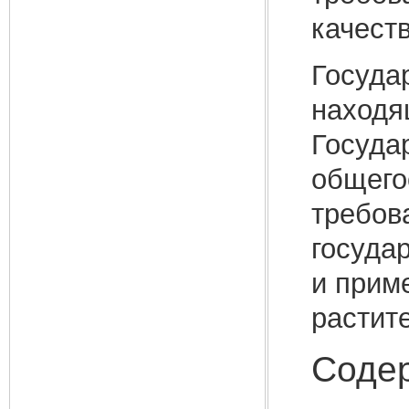
качест
Госуда
находя
Госуда
общего
требов
госуда
и прим
растит
Соде