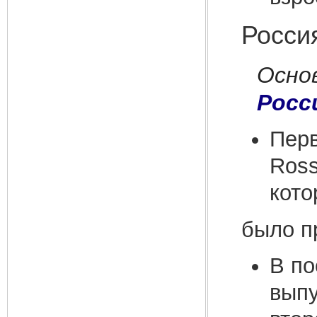
Росси
Осно
Росс
Перв
Ross
кото
было п
В по
вып