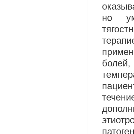
оказыв
но ум
тягос
терап
прим
боле
темпер
пациен
течен
до
этио
патоге