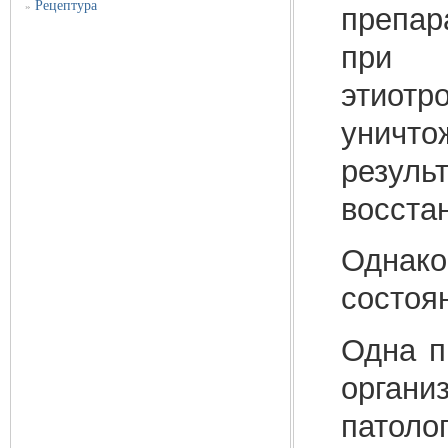
Рецептура
»
препар
при г
этиот
уничт
резуль
восста
Однако
состоя
Одна п
орган
патоло