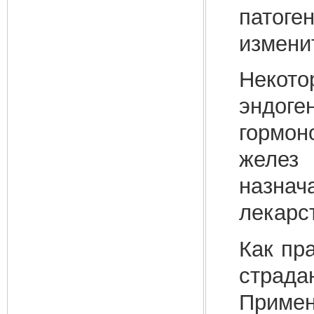
патоге
измени
Некот
эндоге
гормон
желез
назна
лекарс
Как пр
страда
Приме