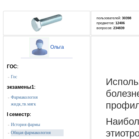
пользователей:
30398
предметов:
12406
вопросов:
234839
Ольга
ГОС
:
Гос
»
Исполь
экзамены1
:
болезн
Фармакология
»
профил
жидк,тв.мягк
I семестр
:
Наибо
История фармы
»
этиот
Общая фармакология
»