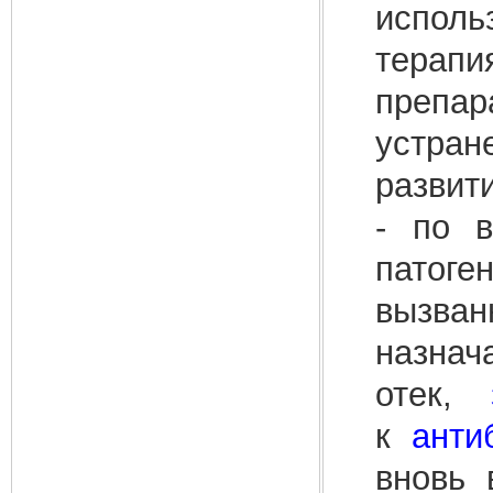
исполь
терап
препа
устран
развит
- по в
патоге
в
назна
отек,
к
анти
вновь 