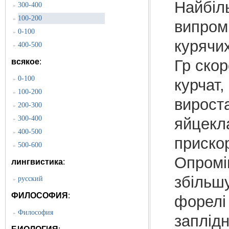
Найбіл
300-400
»
100-200
»
випромі
0-100
»
курячих
400-500
»
Гр скор
всякое
:
0-100
»
курчат,
100-200
»
вирост
200-300
»
300-400
яйцекла
»
400-500
»
прискор
500-600
»
Опромі
лингвистика
:
збільш
русский
»
ФИЛОСОФИЯ
:
форелі 
Философия
»
заплідн