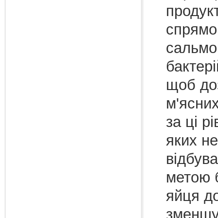
продукт
спрямо
сальмо
бактері
щоб доз
м'ясних
за ці р
яких не
відбува
метою 
яйця до
зменшу