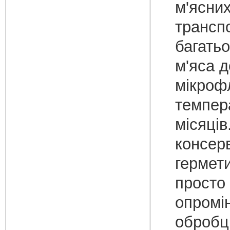
м'ясних
трансп
багатьо
м'яса 
мікрофл
темпера
місяців
консерв
гермет
просто 
опромін
обробці