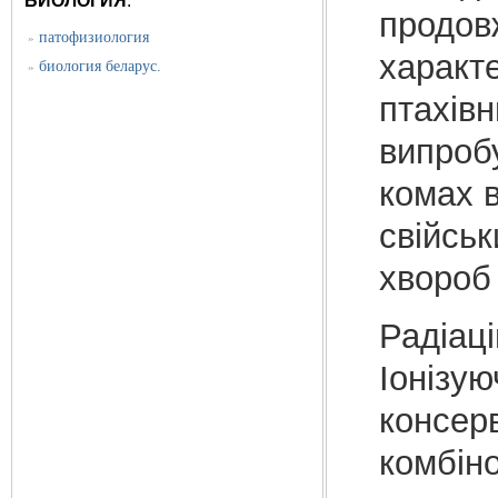
БИОЛОГИЯ
:
продовж
патофизиология
»
характ
биология беларус.
»
птахівн
випробу
комах 
свійсь
хвороб
Радіаці
Іонізу
консер
комбіно