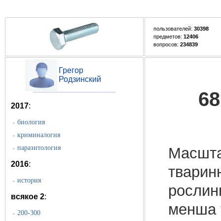
пользователей:
30398
предметов:
12406
вопросов:
234839
Грегор
Родзинский
68
2017
:
биология
»
криминалогия
»
паразитология
Масшта
»
2016
:
тварин
история
»
рослинн
всякое 2
:
менша т
200-300
»