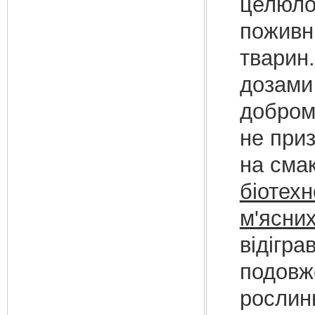
целюло
поживни
тварин
дозами 
доброму
не приз
на смак
біотехн
м'ясних
відігра
подовже
рослинн