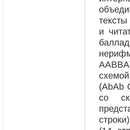
объеди
тексты
и чита
баллада
нерифм
AABBA)
схемой
(AbAb 
со ск
предс
строки