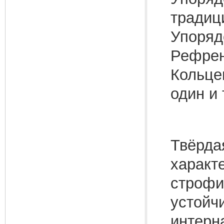
традиц
Упоряд
Рефрен
Кольце
один и 
Твёрд
харак
строф
устойч
интер