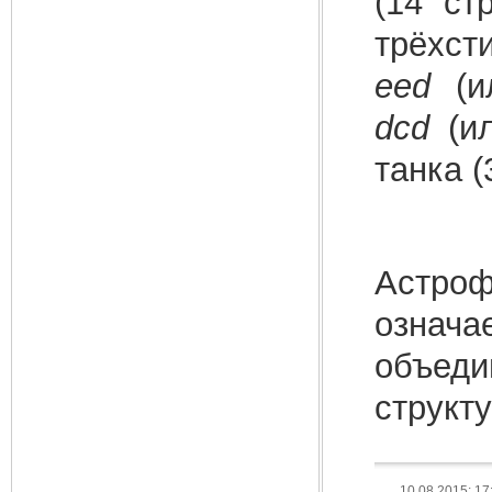
(14 ст
трёх
eed
(и
dcd
(и
танка (
Астроф
означа
объед
структу
10.08.2015; 17