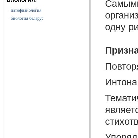
БИОЛОГИЯ
:
Самым
патофизиология
»
органи
биология беларус.
»
одну р
Призн
Повтор
Интона
Темат
являе
стихот
Упоря