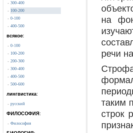
300-400
»
объект
100-200
»
на фон
0-100
»
400-500
»
изучаю
всякое
:
состав
0-100
»
речи н
100-200
»
200-300
»
Строфа
300-400
»
400-500
»
форм
500-600
»
период
лингвистика
:
таким 
русский
»
строк 
ФИЛОСОФИЯ
:
призн
Философия
»