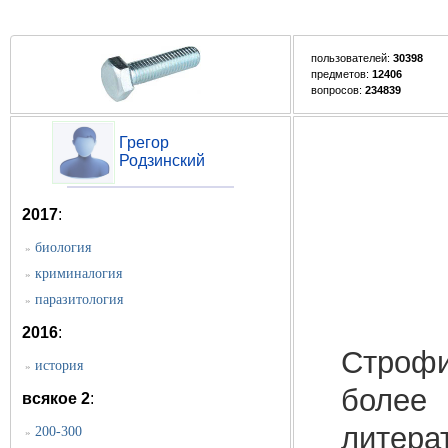
пользователей:
30398
предметов:
12406
вопросов:
234839
Грегор
Родзинский
2017
:
биология
»
криминалогия
»
паразитология
»
2016
:
Строфи
история
»
более 
всякое 2
:
литер
200-300
»