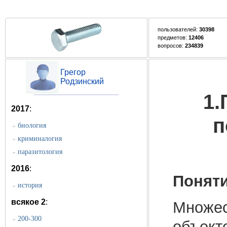
пользователей:
30398
предметов:
12406
вопросов:
234839
Грегор
Родзинский
1.
2017
:
п
биология
»
криминалогия
»
паразитология
»
2016
:
Понят
история
»
всякое 2
:
Множес
200-300
»
объект