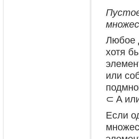
Пустое
множе
Любое 
хотя бы
элемен
или со
подмно
⊂ A ил
Если о
множес
элемент