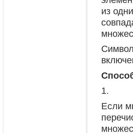
из одни
совпад
множест
Символ
включе
Спосо
1.
Если м
перечи
множе