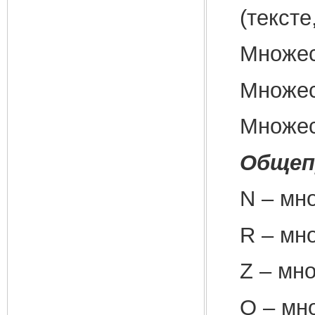
(тексте
Множест
Множес
Множес
Общеп
N – мн
R – мн
Z – мн
Q – мн