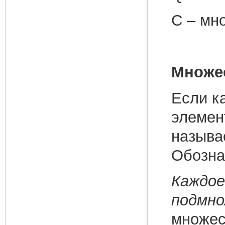
C – мн
Множе
Если к
элемен
называ
Обознач
Каждое
подмн
множес