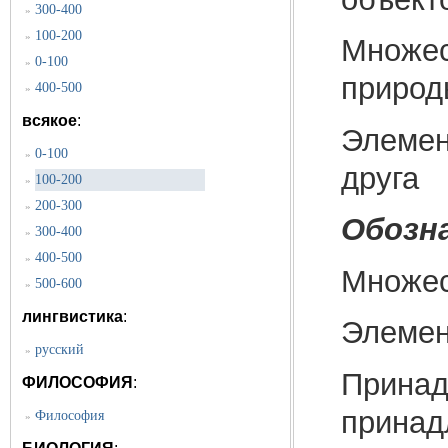
300-400
»
100-200
»
Множес
0-100
»
природ
400-500
»
всякое
:
Элемен
0-100
»
друга
100-200
»
200-300
»
Обозн
300-400
»
400-500
»
Множест
500-600
»
лингвистика
:
Элемент
русский
»
Принад
ФИЛОСОФИЯ
:
принад
Философия
»