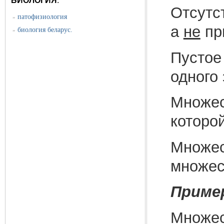
БИОЛОГИЯ
:
Отсутс
патофизиология
»
а
не
пр
биология беларус.
»
Пустое
одного
Множес
которо
Множес
множес
Приме
Множес