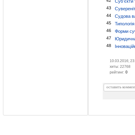
42
Суб’єкти 
43
Сувереніт
44
Судова вл
45
Типологія
46
Форми су
47
Юридична 
48
Інновацій
10.03.2016; 23
хиты: 22768
0
рейтинг: