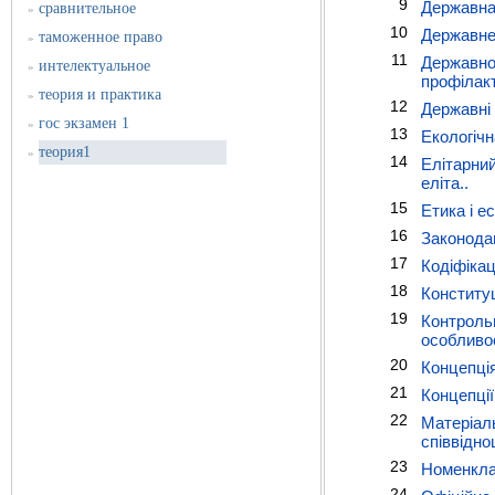
9
Державна
сравнительное
»
10
Державне 
таможенное право
»
11
Державно-
интелектуальное
»
профілакт
теория и практика
»
12
Державні 
гос экзамен 1
»
13
Екологічн
теория1
»
14
Елітарний
еліта..
15
Етика і е
16
Законодав
17
Кодіфікаці
18
Конституц
19
Контрольн
особливос
20
Концепція
21
Концепції
22
Матеріаль
співвідно
23
Номенклат
24