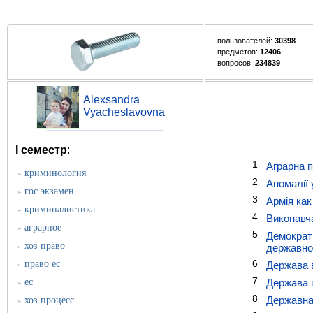
пользователей:
30398
предметов:
12406
вопросов:
234839
Alexsandra
Vyacheslavovna
I семестр
:
1
Аграрна п
криминология
»
2
Аномалії 
гос экзамен
»
3
Армія как
криминалистика
»
4
Виконавча
аграрное
»
5
Демократи
хоз право
»
державно
6
право ес
Держава в
»
7
ес
Держава і
»
8
Державна 
хоз процесс
»