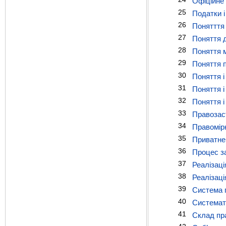
Офіційне 
25
Податки і
26
Понятття
27
Поняття д
28
Поняття м
29
Поняття п
30
Поняття і
31
Поняття і
32
Поняття 
33
Правозаст
34
Правомірн
35
Приватне 
36
Процес за
37
Реалізаці
38
Реалізаці
39
Система п
40
Системати
41
Склад пра