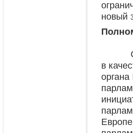
ограни
новый 
Полно
Основ
в качес
органа
парлам
инициа
парлам
Европе