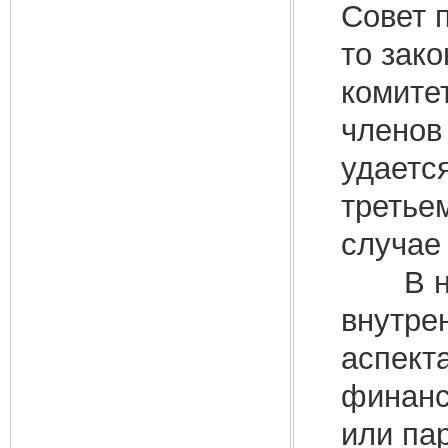
Совет 
то зак
комите
членов
удаетс
третье
случае
В неко
внутре
аспект
финанс
или па