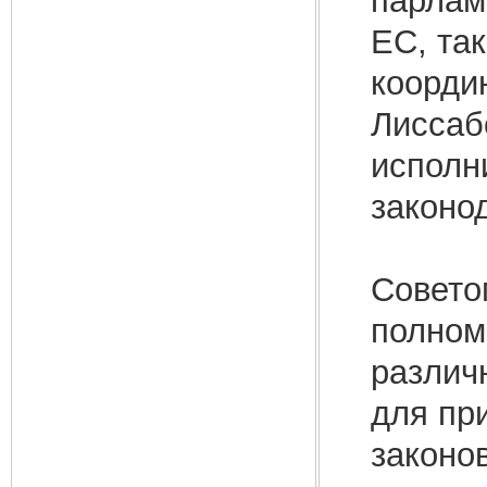
парлам
ЕС, та
коорди
Лиссаб
исполн
законо
Закон
Совето
полном
различ
для пр
законо