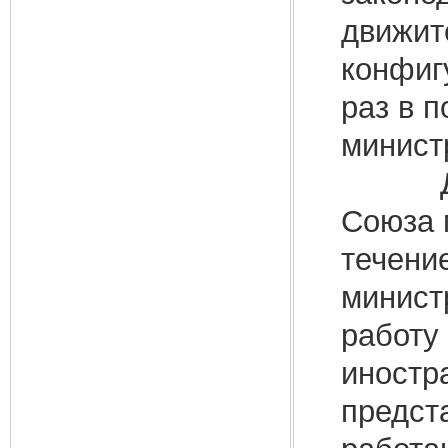
движит
конфиг
раз в п
минист
Должн
Союза 
течени
минист
работу
иностр
предст