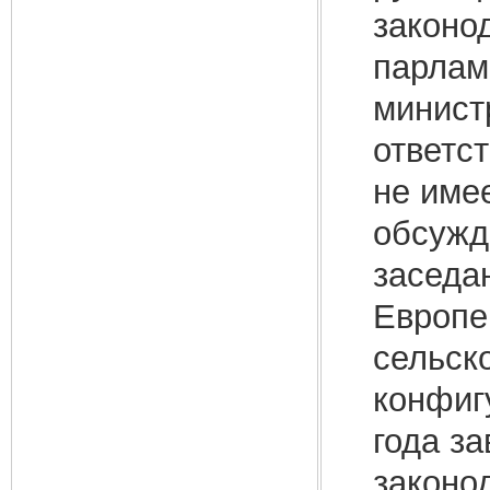
законо
парламе
минист
ответс
не име
обсужд
заседа
Европе
сельск
конфиг
года з
законо