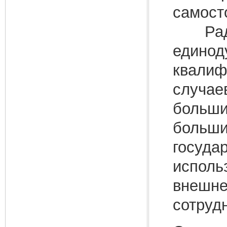
самост
Рада г
единод
квалиф
случае
больши
больши
госуда
исполь
внешне
сотруд