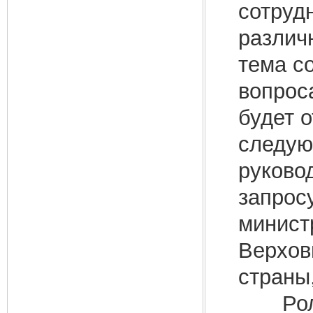
сотруд
различ
тема с
вопроса
будет 
следую
руково
запрос
минист
Верхов
страны
Роль р