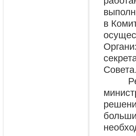
работаю
выполн
в Коми
осущес
Органи
секрет
Совета
Решен
минист
решени
больши
необхо