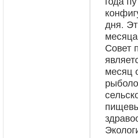
года п
конфиг
дня. Э
месяца
Совет 
являет
месяц 
рыболо
сельск
пищевы
здраво
Эколог