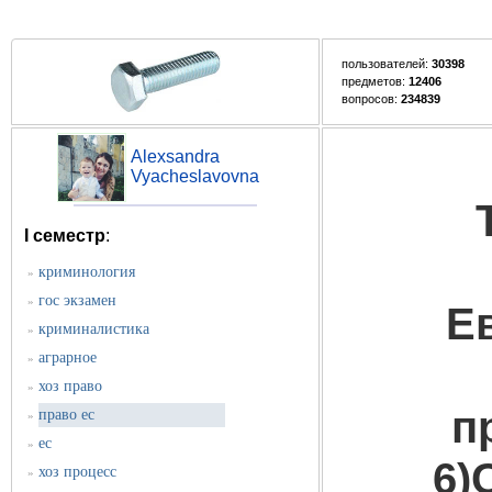
пользователей:
30398
предметов:
12406
вопросов:
234839
Alexsandra
Vyacheslavovna
I семестр
:
криминология
»
гос экзамен
»
Е
криминалистика
»
аграрное
»
хоз право
»
п
право ес
»
ес
»
6)
хоз процесс
»