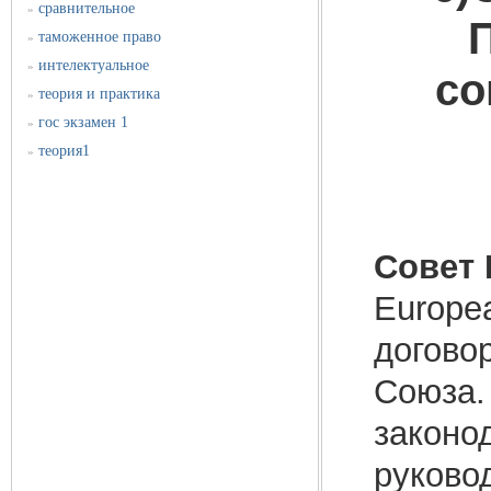
сравнительное
»
таможенное право
»
интелектуальное
»
со
теория и практика
»
гос экзамен 1
»
теория1
»
Совет 
Europea
договор
Союза.
законо
руково