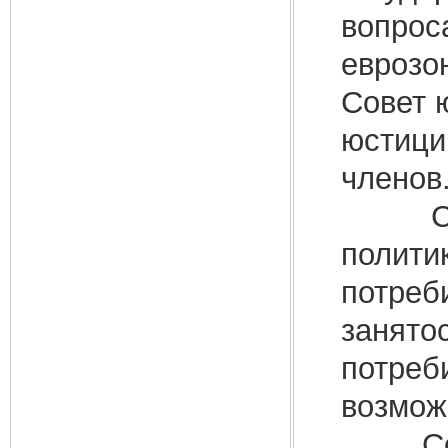
вопрос
еврозо
Совет 
юстици
членов
Совет
полити
потреб
занято
потреб
возмож
Совет