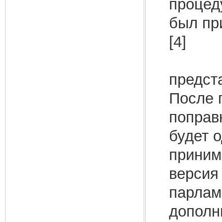
процеду
был пр
[4]
Согла
предст
После 
поправк
будет о
приним
версия 
парлам
дополн