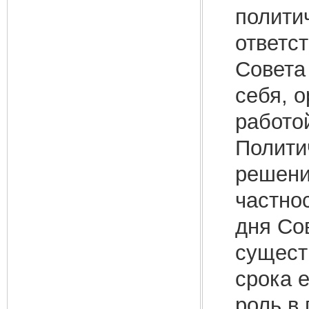
полити
ответс
Совета 
себя, 
работо
Полити
решени
частно
дня Со
сущест
срока 
роль в