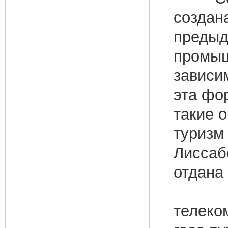
создан
предыд
промыш
зависи
эта фо
такие 
туризм
Лиссаб
отдана
Совет
телеко