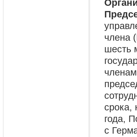
Органи
Предс
управл
члена 
шесть 
госуда
членам
председ
сотруд
срока,
года, П
с Герм