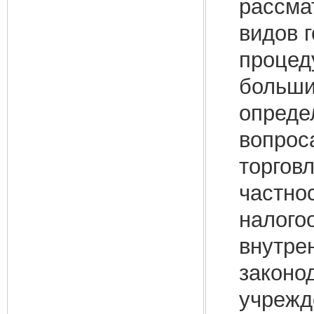
рассма
видов 
процед
больши
опреде
вопрос
торгов
частно
налого
внутре
законо
учрежд