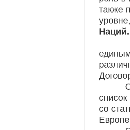
также 
уровне
Наций
С юри
единым
различн
Догово
Совет
список
со ста
Европе