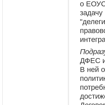
о ЕОУС
задачу
"делег
правов
интегр
Подраз
ДФЕС и
В ней 
полити
потреб
достиж