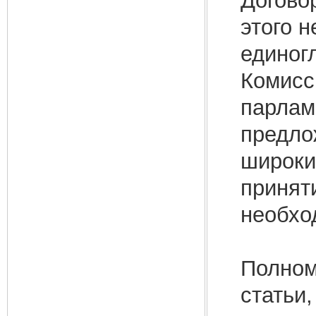
Догово
этого 
единог
Комисс
парлам
предлож
широк
принят
необхо
Полном
статьи