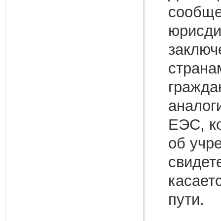
сообще
юрисди
заключ
страна
гражда
аналог
ЕЭС, к
об учр
свидет
касает
пути.