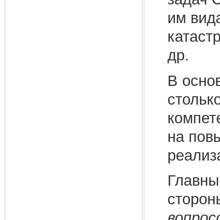
им вид
катастр
др.
В осно
стольк
компете
на пов
реализ
Главны
сторон
вопрос