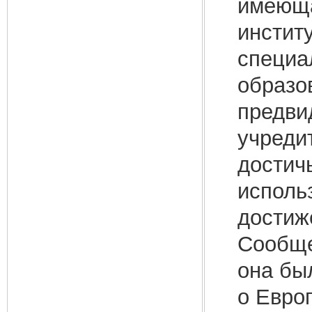
имеюща
инстит
специа
образо
предви
учреди
достич
исполь
достиже
Сообще
она бы
о Европ