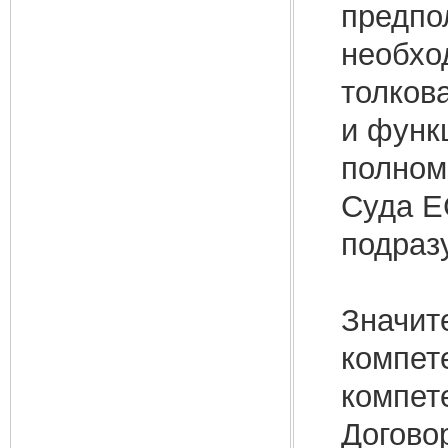
предпо
необхо
толков
и функ
полном
Суда Е
подраз
Значит
компет
компет
Догово