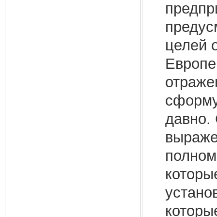
предпр
предус
целей 
Европе
отраже
сформу
давно.
выраже
полном
которы
устано
которы