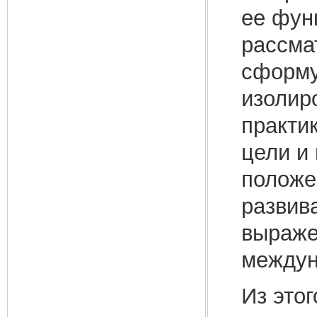
ее фун
рассма
сформу
изолир
практи
цели и
положе
развив
выраже
междун
Из это