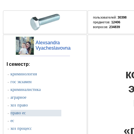
пользователей:
30398
предметов:
12406
вопросов:
234839
Alexsandra
Vyacheslavovna
I семестр
:
к
криминология
»
гос экзамен
»
криминалистика
»
аграрное
»
хоз право
»
право ес
»
ес
»
«
хоз процесс
»