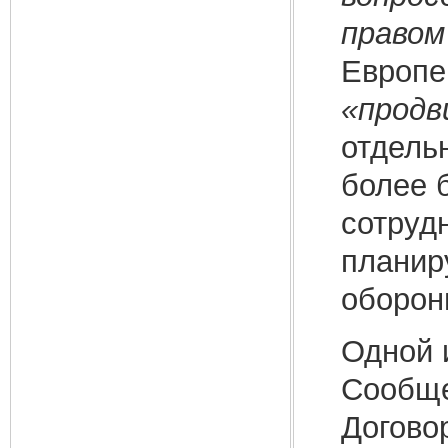
правом
Европе
«продв
отдель
более 
сотруд
планиру
оборон
Одной 
Сообще
Догово