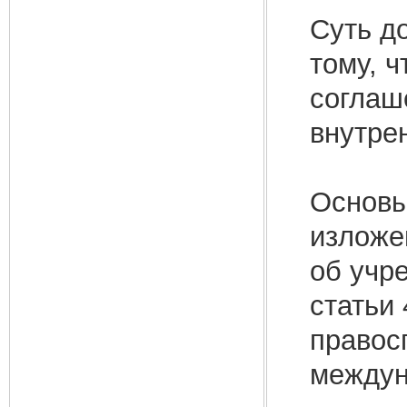
Суть д
тому, 
соглаш
внутре
Основы
изложе
об учр
статьи
правос
междун