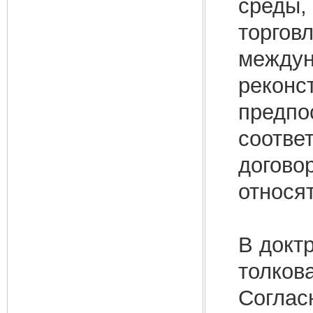
среды,
торговл
междун
реконст
предпо
соотве
догово
относя
В докт
толков
Соглас