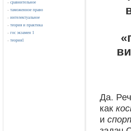
сравнительное
»
таможенное право
»
интелектуальное
»
теория и практика
»
гос экзамен 1
»
«
теория1
»
ви
Да. Реч
как
кос
и
спор
задач 