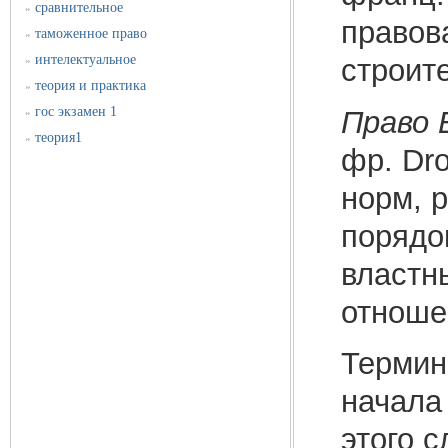
сравнительное
»
правов
таможенное право
»
интелектуальное
строит
»
теория и практика
»
гос экзамен 1
Право 
»
теория1
»
фр. Dro
норм, 
порядо
властн
отноше
Термин
начала 
этого 