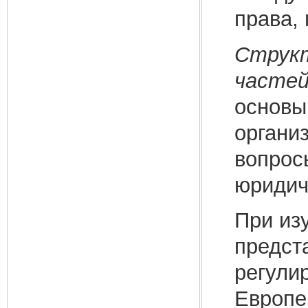
права, 
Структ
часте
основы
органи
вопрос
юридич
При из
предст
регули
Европе