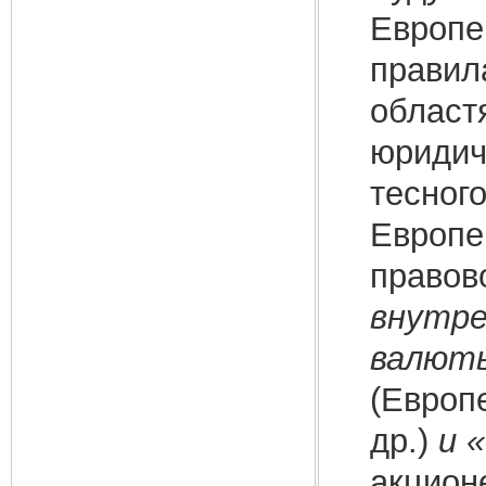
Европе
правил
област
юридич
тесного
Европе
правов
внутре
валют
(Европ
др.)
и 
акцион