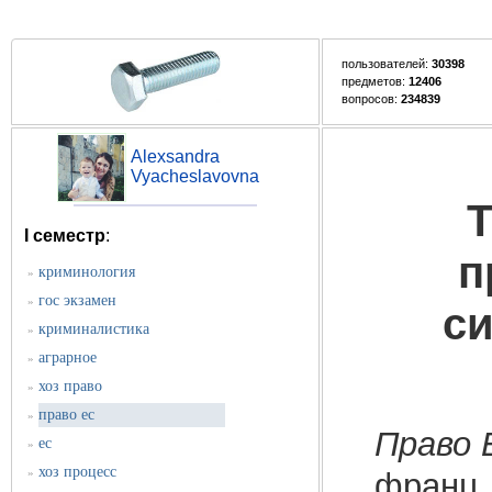
пользователей:
30398
предметов:
12406
вопросов:
234839
Alexsandra
Vyacheslavovna
Т
I семестр
:
п
криминология
»
гос экзамен
»
си
криминалистика
»
аграрное
»
хоз право
»
право ес
»
Право 
ес
»
хоз процесс
»
франц. 