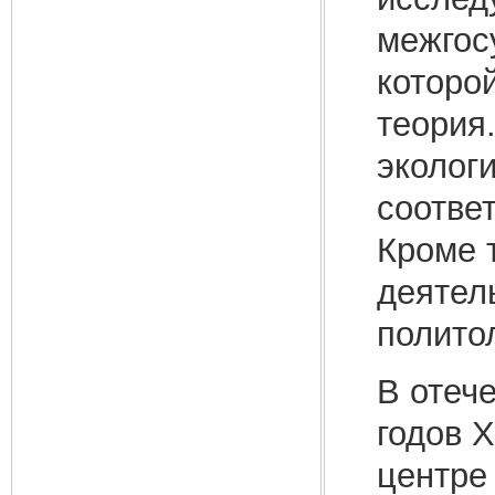
межгос
которо
теория
эколог
соотве
Кроме 
деятел
полито
В отеч
годов 
центре