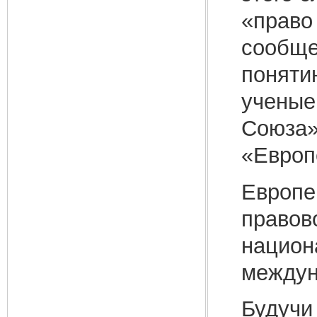
«право
сообще
поняти
ученые
Союза»
«Европ
Европе
правов
национ
междун
Будучи