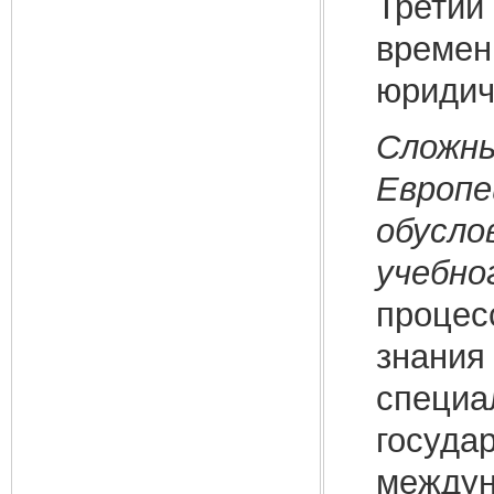
Третий 
времен
юридич
Сложны
Европе
обусло
учебно
процес
знания 
специа
государ
междун