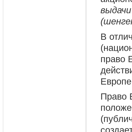
выдачи
(шенге
В отли
(национ
право 
действ
Европе
Право 
положе
(публич
создае