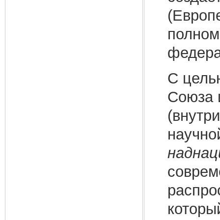
(Европ
полном
федера
С цель
Союза 
(внутр
научно
наднац
соврем
распро
которы