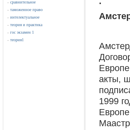
.
сравнительное
»
таможенное право
»
Амстер
интелектуальное
»
теория и практика
»
гос экзамен 1
»
теория1
»
Амстер
Догово
Европе
акты, 
подписа
1999 г
Европе
Маастр