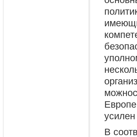
полити
имеющи
компет
безопа
уполно
нескол
органи
можнос
Европе
усилен
В соот