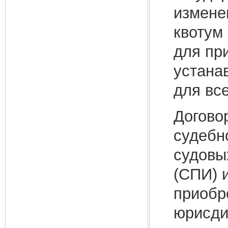
измене
квотум
для пр
устанав
для все
Догово
судебн
судовы
(СПИ) 
приобр
юрисди