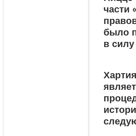
части «
правов
было п
в силу
Хартия
являет
процед
истори
следую