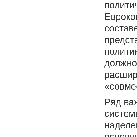
полити
Евроко
состав
предст
полити
должно
расшир
«совме
Ряд ва
систем
наделе
основн