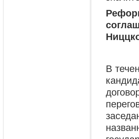
Реформ
соглаш
Ниццко
В тече
кандид
догово
перего
заседа
назван