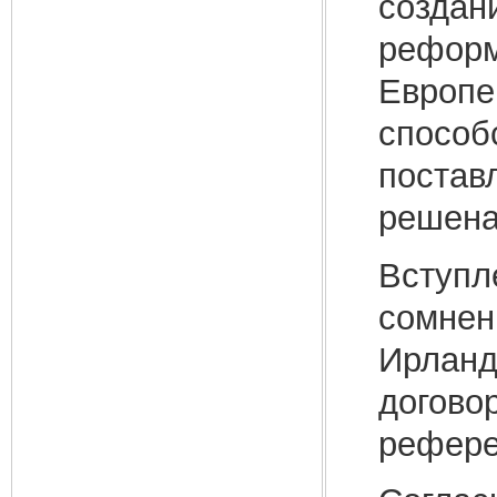
создан
реформ
Европей
способ
постав
решена
Вступл
сомнен
Ирланд
догово
рефере