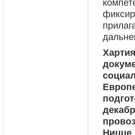
компет
фиксир
прилаг
дальне
Хартия
докуме
социал
Европе
подгот
декабр
провоз
Ницце 