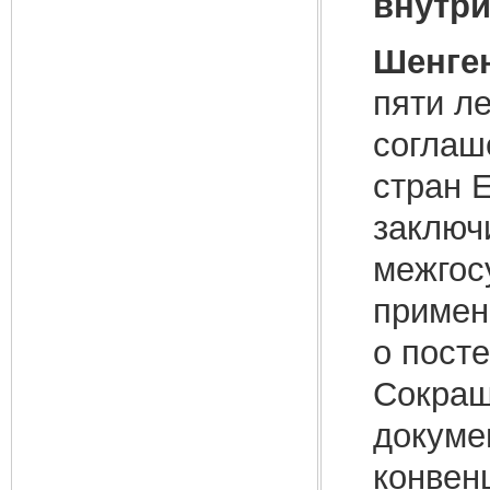
внутри
Шенген
пяти л
соглаше
стран 
заключ
межгос
примен
о пост
Сокращ
докуме
конвен