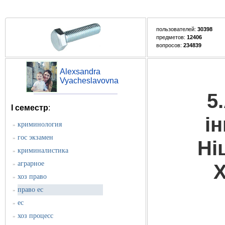
пользователей:
30398
предметов:
12406
вопросов:
234839
Alexsandra
Vyacheslavovna
5
I семестр
:
і
криминология
»
гос экзамен
»
Ні
криминалистика
»
аграрное
»
Х
хоз право
»
право ес
»
ес
»
хоз процесс
»