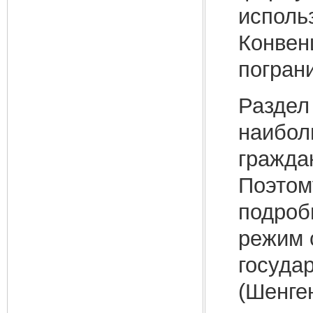
исполь
Конвен
пограни
Раздел 
наибол
граждан
Поэтом
подроб
режим 
госуда
(Шенген