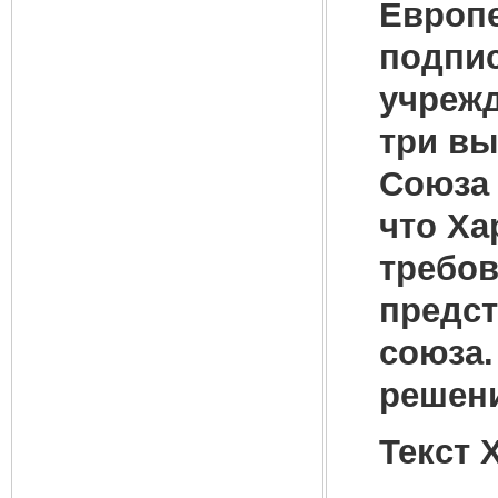
Европе
подпис
учрежд
три в
Союза 
что Ха
требов
предст
союза.
решени
Текст Х