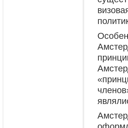
визова
политик
Особен
Амстер
принци
Амстер
«принц
членов
являли
Амстер
оформл