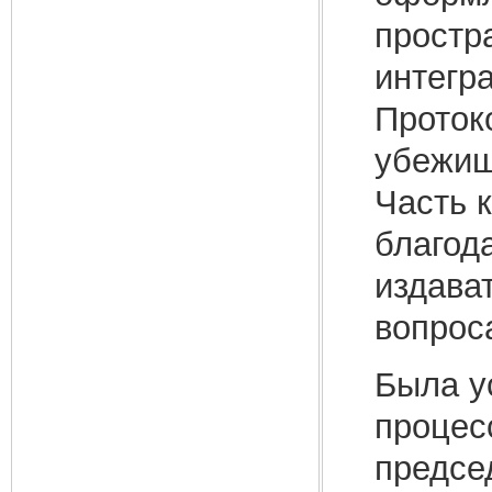
простр
интегр
Проток
убежищ
Часть 
благод
издава
вопрос
Была у
процес
предсе