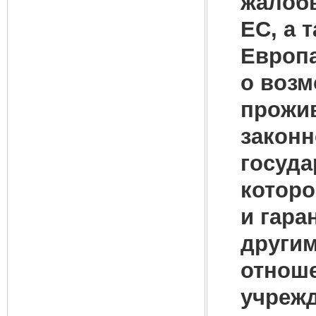
жалобы
ЕС, а 
Европа
о возм
прожив
законн
госуда
которо
и гара
другим
отноше
учрежд