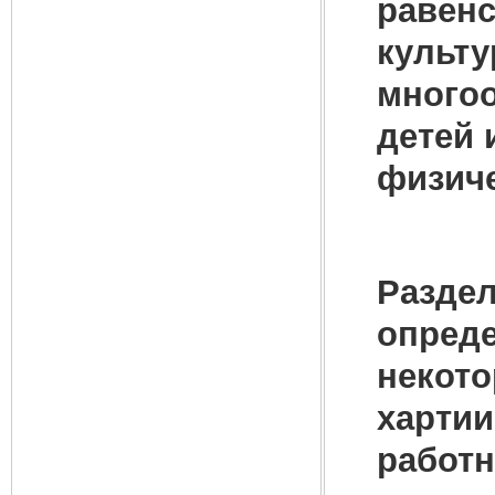
равенс
культу
многоо
детей 
физиче
Раздел
опреде
некот
хартии
работ