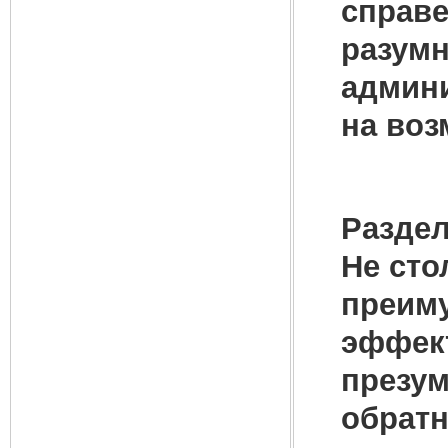
справе
разумн
админи
на воз
Раздел
Не сто
преиму
эффек
презум
обратн