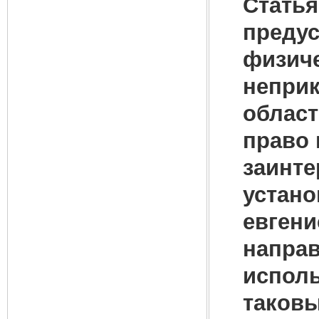
Статья
предус
физич
неприк
област
право 
заинте
устано
евгени
направ
исполь
таковы