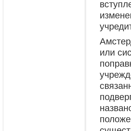
вступл
измене
учреди
Амстер
или си
поправ
учрежд
связан
подвер
назван
положе
сущест