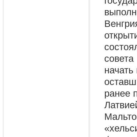
госуда
выполн
Венгри
открыт
состоя
совета
начать
оставш
ранее 
Латвие
Мальто
«хельс