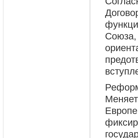
Соглас
Догово
функци
Союза,
ориент
предот
вступл
Реформ
Меняет
Европе
фиксир
госуда