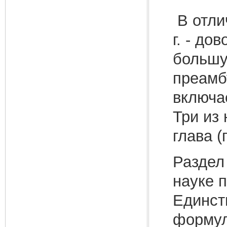
В отли
г. - д
большу
преамб
включа
Три из
глава (
Раздел
науке 
Единств
формул