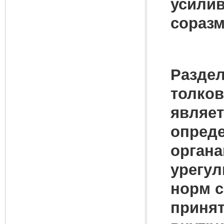
усилив
соразм
Раздел
толков
являет
опреде
органа
урегул
норм с
принят