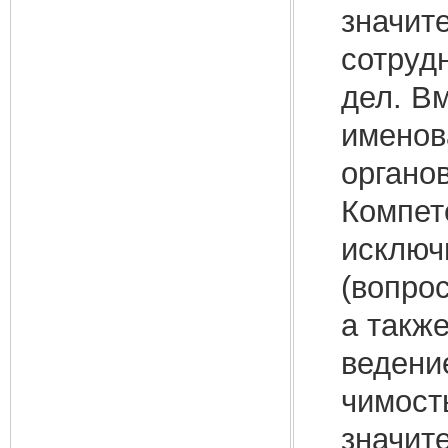
значит
сотруд
дел. В
именов
органо
Компет
исключ
(вопро
а такж
ведени
чимост
значит