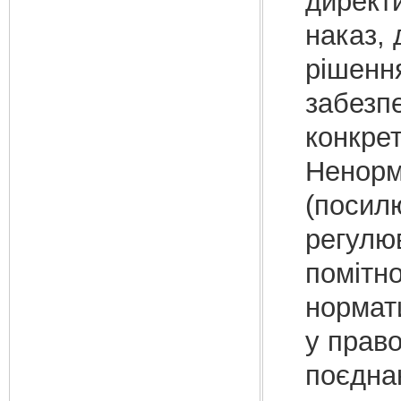
директи
наказ, 
рішенн
забезп
конкрет
Ненорм
(посил
регулю
помітн
нормат
у прав
поєднан