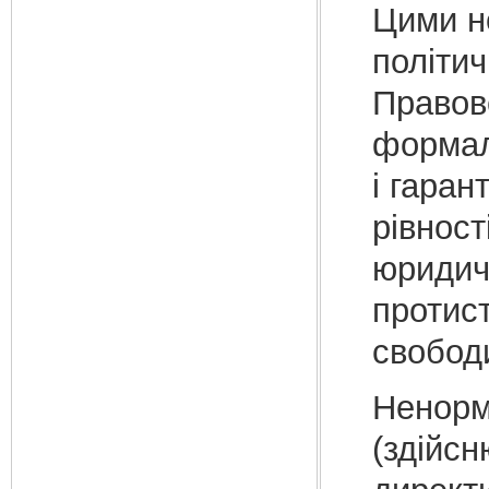
Цими но
політичн
Правов
формалі
і гара
рівност
юридич
протис
свободи
Ненорм
(здійсн