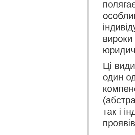
полягає
особли
індивід
вироки 
юридичн
Ці вид
один о
компен
(абстра
так і і
проявів