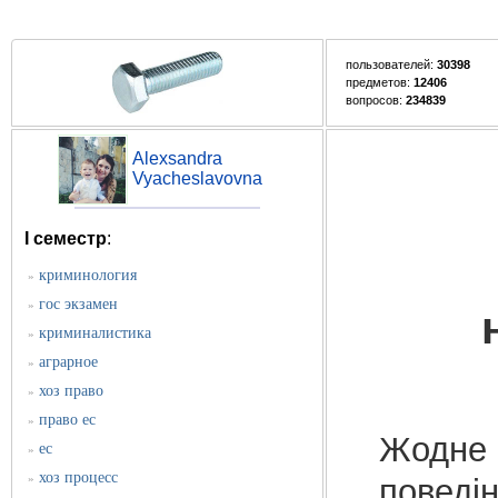
пользователей:
30398
предметов:
12406
вопросов:
234839
Alexsandra
Vyacheslavovna
I семестр
:
криминология
»
гос экзамен
»
криминалистика
»
аграрное
»
хоз право
»
право ес
»
Жодне 
ес
»
хоз процесс
»
поведін