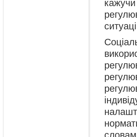
кажучи
регулюв
ситуаці
Соціаль
викори
регулю
регулю
регулю
індивід
налашт
нормат
словам