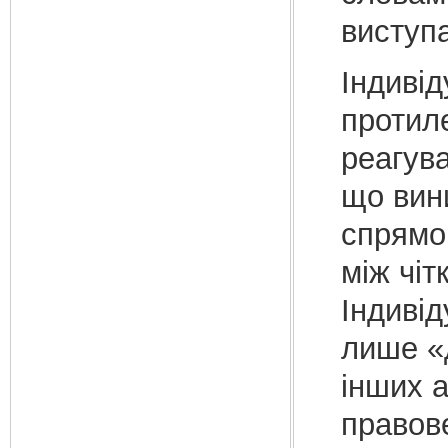
виступа
Індиві
протил
реагува
що вин
спрямо
між чіт
Індиві
лише «д
інших а
правов