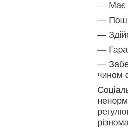
— Має 
— Пошир
— Здій
— Гара
— Забе
чином о
Соціал
ненорм
регулю
різнома