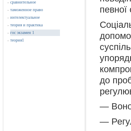
сравнительное
»
певної 
таможенное право
»
интелектуальное
»
Соціал
теория и практика
»
гос экзамен 1
допомо
»
теория1
»
суспіль
упоряд
компром
до про
регулю
— Воно
— Регул