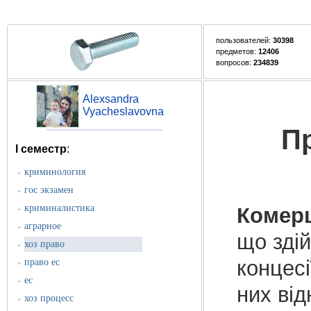
пользователей:
30398
предметов:
12406
вопросов:
234839
Alexsandra
Vyacheslavovna
П
I семестр
:
криминология
»
гос экзамен
»
криминалистика
Комерц
»
аграрное
»
що здій
хоз право
»
концесі
право ес
»
ес
»
них від
хоз процесс
»