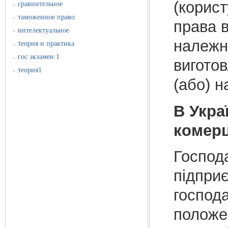
(корист
сравнительное
»
таможенное право
»
права 
интелектуальное
»
належн
теория и практика
»
гос экзамен 1
»
виготов
теория1
»
(або) н
В Укра
комерц
Господ
підприє
господа
положе