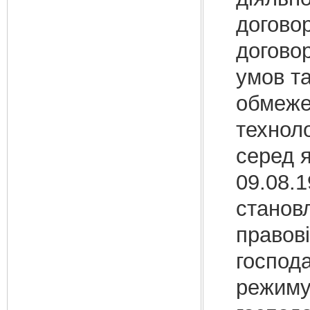
договор
договор
умов та
обмеже
техноло
серед я
09.08.1
становл
правові
господ
режиму