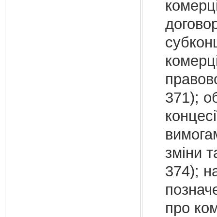
комерці
договор
субконц
комерці
правово
371); о
концесі
вимогам
зміни т
374); н
позначе
про ком