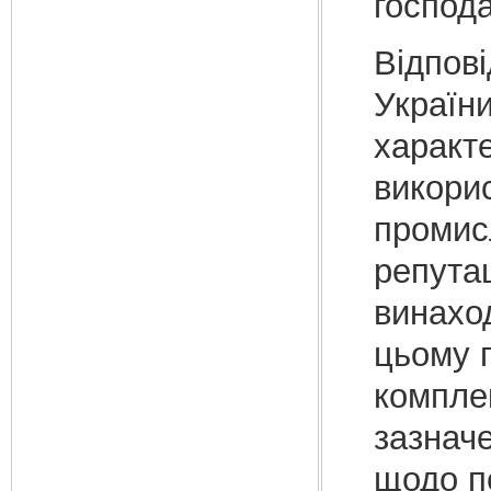
господ
Відпові
України
характ
викорис
промисл
репутац
винаход
цьому 
комп­ле
зазнач
щодо п