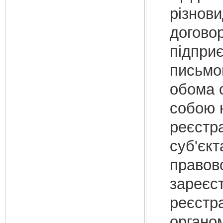
різнови
договор
підприє
письмов
обома с
собою н
реєстра
суб'єк
правов
зареєст
реєстра
органом