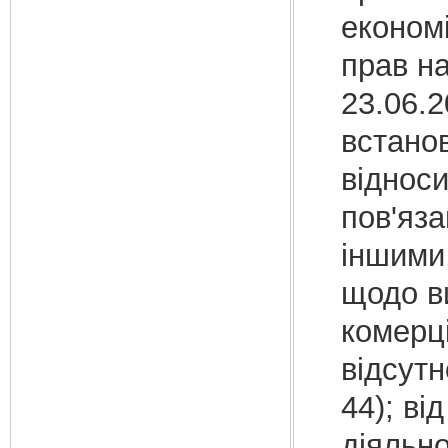
економі
прав на
23.06.
встано
відноси
пов'яза
іншими,
щодо в
комерці
відсутн
44); ві
діяльно