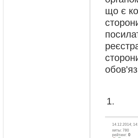
що є ко
сторони
поси­ла
реєстра
сторони
обов'яз
14.12.2014; 14
хиты: 780
0
рейтинг: