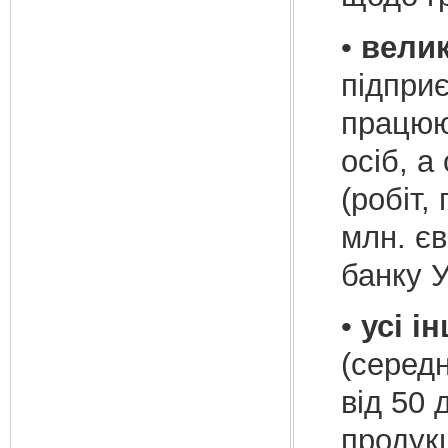
•
вели
підприє
працюю
осіб, а
(робіт,
млн. єв
банку У
•
усі і
(середн
від 50 
продукц