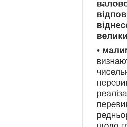
валово
відпов
віднес
велики
•
мали
визнаю
чисельн
перевищ
реаліза
перевищ
редньо
щодо гр