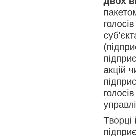
двох в
пакетом
голосів
суб'єк
(підпри
підпри
акцій ч
підприє
голосів
управлі
Творці 
підпри