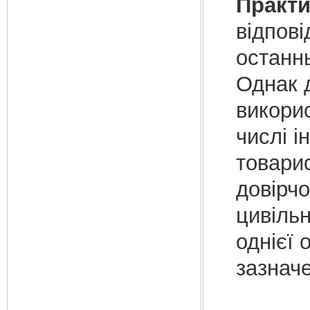
Практи
відпові
останн
Однак д
викорис
числі і
товари
довірчо
цивіль
однієї 
зазначе