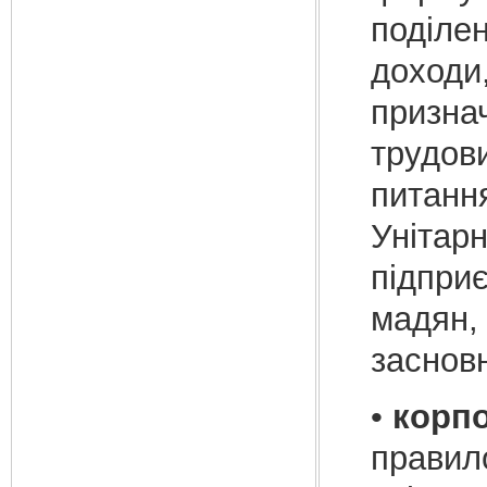
поділен
доходи,
призна
трудови
пи­танн
Унітарн
підприє
мадян, 
заснов
•
корп
правило