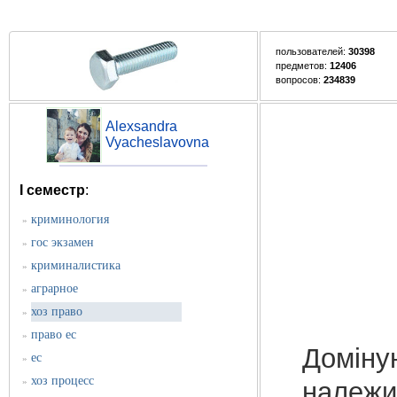
пользователей:
30398
предметов:
12406
вопросов:
234839
Alexsandra
Vyacheslavovna
I семестр
:
криминология
»
гос экзамен
»
криминалистика
»
аграрное
»
хоз право
»
право ес
»
Доміну
ес
»
хоз процесс
»
належи