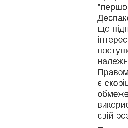
"першо
Деспакс
що підп
інтерес
поступ
належн
Правом
є скорі
обмеже
викори
свій ро