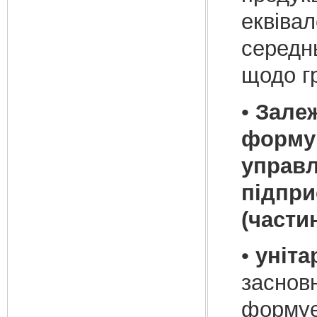
еквівал
середн
щодо гр
•
Залеж
формув
управл
підпри
(частин
•
уніта
засновн
формує