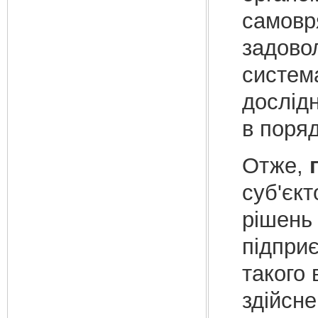
самовр
задово
система
дослідн
в поря
Отже,
суб'єкт
рішень 
підпри
такого 
здійсне