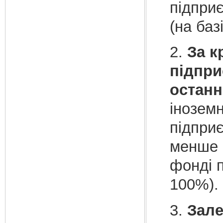
підприє
(на баз
2.
За к
підпри
останнь
іноземн
підпри­
менше н
фонді п
100%).
3.
Зале