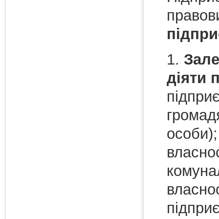
правов
підпри
1.
Зале
діяти 
підприє
громад
особи);
власнос
комуна
власнос
підприє