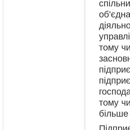
спільни
об'єдна
діяльно
управлі
тому чи
засновн
підприє
підпри
госпо­д
тому чи
більше 
Підпри