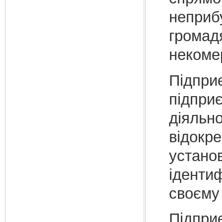
неприбу
громад
некомер
Підпри
підприє
діяльн
відокр
установ
іденти
своєму 
Підприє