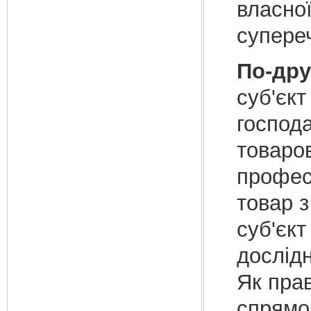
власної
супереч
По-дру
суб'єкт
господ
товаро
професі
товар 
суб'єкт
дослідн
Як пра
спрямов