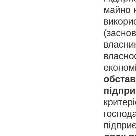
майно н
викори
(заснов
власник
власнос
економі
обстав
підпри
критері
господ
підпри