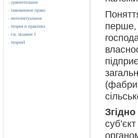
сравнительное
»
таможенное право
»
Понятт
интелектуальное
»
перше, 
теория и практика
»
гос экзамен 1
господа
»
теория1
»
власнос
підприє
загальн
(фабрик
сільськ
Згідно
суб'єк
органо