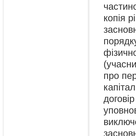
частино
копія р
засновн
порядку
фізично
(учасни
про пер
капітал
договір
уповно
виключе
засновн