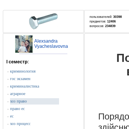
пользователей:
30398
предметов:
12406
вопросов:
234839
Alexsandra
Vyacheslavovna
По
I семестр
:
криминология
»
гос экзамен
»
криминалистика
»
аграрное
»
хоз право
»
право ес
»
Порядо
ес
»
хоз процесс
»
здійсню