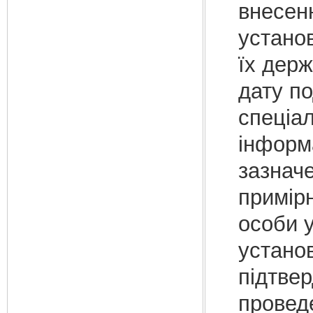
внесенн
установ
їх держ
дату по
спеціа
інформа
зазначе
примір
особи у
установ
підтве
проведе