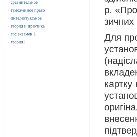
сравнительное
»
р. «Пр
таможенное право
»
интелектуальное
зичних 
»
теория и практика
»
гос экзамен 1
Для пр
»
теория1
»
устано
(надіс
вкладен
картку 
устано
оригіна
внесенн
підтве