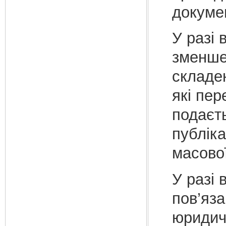
докумен
У разі 
зменшен
складен
які пер
подаєт
публіка
масової
У разі 
пов’яза
юридичн