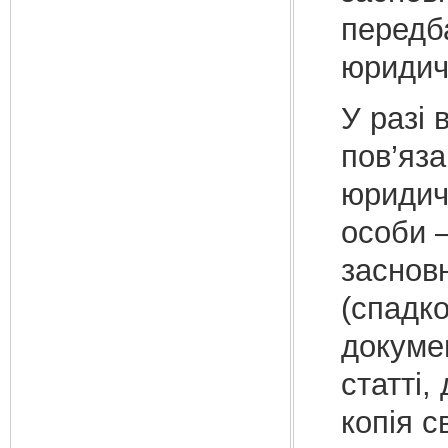
передб
юридич
У разі 
пов’яза
юридичн
особи 
засновн
(спадко
докумен
статті,
копія с