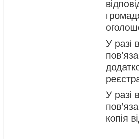
відпові
громад
оголош
У разі 
пов’яз
додатк
реєстр
У разі 
пов’яза
копія в