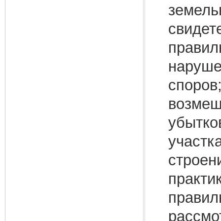
земель
свидет
правил
наруше
споров
возмещ
убытко
участк
строен
практик
правил
рассмо