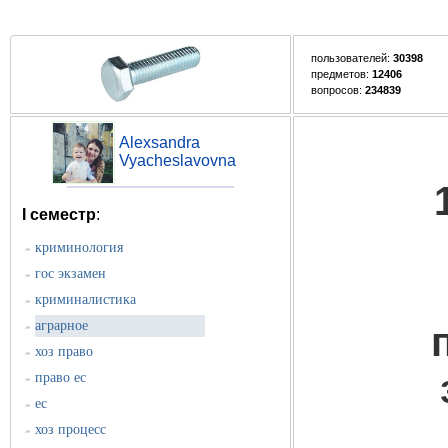
пользователей:
30398
предметов:
12406
вопросов:
234839
Alexsandra
Vyacheslavovna
I семестр
:
криминология
»
гос экзамен
»
криминалистика
»
аграрное
»
хоз право
»
право ес
»
ес
»
хоз процесс
»