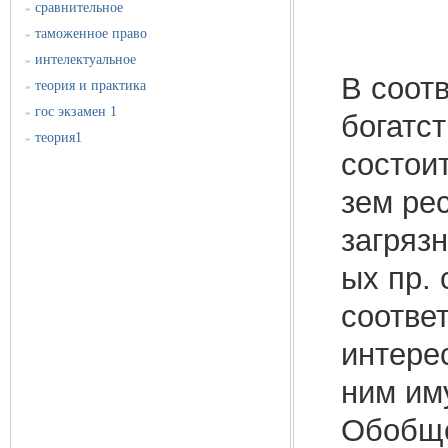
сравнительное
»
таможенное право
»
интелектуальное
»
В соотв
теория и практика
»
гос экзамен 1
»
богатст
теория1
»
состои
зем ре
загряз
ых пр.
соответ
интерес
ним им
Обобще