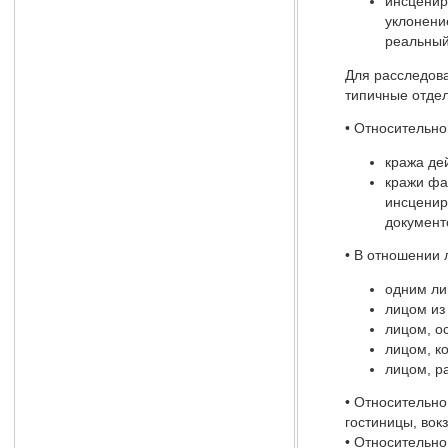
инсценир
уклонени
реальный
Для расследова
типичные отде
• Относительно
кража де
кражи фа
инсценир
документо
• В отношении 
одним ли
лицом из
лицом, о
лицом, к
лицом, р
• Относительно
гостиницы, вок
• Относительн