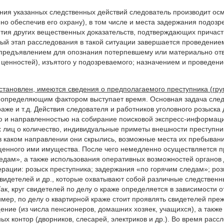
ния указанных следственных действий следователь производит ос
но обеспечив его охрану), в том числе и места задержания подоз
тия других вещественных доказательств, подтверждающих причаст
ый этап расследования в такой ситуации завершается проведение
 предъявлением для опознания потерпевшему или материально от
ценностей), изъятого у подозреваемого; назначением и проведен
установлен, имеются сведения о предполагаемого преступника (груп
 определяющим фактором выступает время. Основная задача следст
раже и т.д. Действия следователя и работников уголовного розыск
ю и направленностью на собирание поисковой экспресс-информаци
лиц о количество, индивидуальные приметы внешности преступник
, в каком направлении они скрылись, возможные места их пребыван
енного ими имущества. После чего немедленно осуществляется п
едам», а также использования оперативных возможностей органов 
ерации: розыск преступника; задержания «по горячим следам»; ро
видетелей и др., которые охватывают собой различные следствен
ак, круг свидетелей по делу о краже определяется в зависимости 
мер, по делу о квартирной краже стоит проявлять свидетелей преж
ние (из числа пенсионеров, домашних хозяек, учащихся), а такж
ых контор (дворников, слесарей, электриков и др.). Во время рас