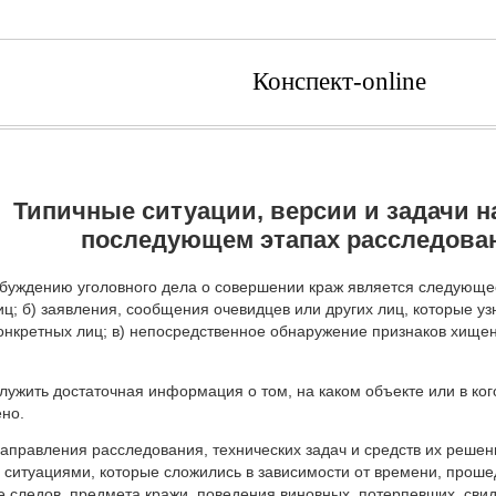
Конспект-online
Типичные ситуации, версии и задачи н
последующем этапах расследова
буждению уголовного дела о совершении краж является следующее
ц; б) заявления, сообщения очевидцев или других лиц, которые уз
онкретных лиц; в) непосредственное обнаружение признаков хищен
ужить достаточная информация о том, на каком объекте или в кого
но.
правления расследования, технических задач и средств их решен
ситуациями, которые сложились в зависимости от времени, проше
 следов, предмета кражи, поведения виновных, потерпевших, свид