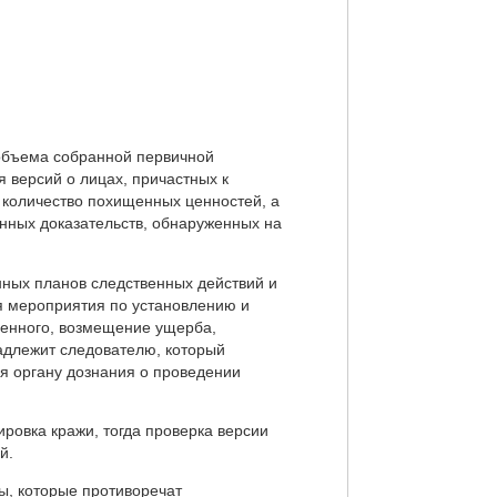
 объема собранной первичной
я версий о лицах, причастных к
 количество похищенных ценностей, а
енных доказательств, обнаруженных на
ных планов следственных действий и
 мероприятия по установлению и
щенного, возмещение ущерба,
адлежит следователю, который
я органу дознания о проведении
ровка кражи, тогда проверка версии
й.
ы, которые противоречат