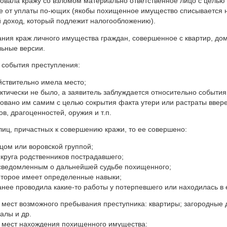
овала кражу со взломом материально ответственное лицо с целью
е от уплаты по-ющих (якобы похищенное имущество списывается н
 доход, который подлежит налогообложению).
ния краж личного имущества граждан, совершенное с квартир, до
льные версии.
 события преступления:
йствительно имела место;
ктически не было, а заявитель заблуждается относительно события
овано им самим с целью сокрытия факта утери или растраты вве
в, драгоценностей, оружия и т.п.
лиц, причастных к совершению кражи, то ее совершено:
цом или воровской группой;
 круга родственников пострадавшего;
сведомленным о дальнейшей судьбе похищенного;
оторое имеет определенные навыки;
анее проводила какие-то работы у потерпевшего или находилась в е
 мест возможного пребывания преступника: квартиры; загородные 
залы и др.
о мест нахождения похищенного имущества: