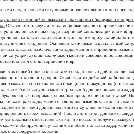
чными следственными ситуациями первоначального этапа расслед
еступления сомнений не вызывает, факт кражи обнаружена и подо
м».
Обычно это те случаи, когда информирование о проникновении
е установленных в нем средств охранной сигнализации или инфор
тупления, которые часто самостоятельно или при участии работни
еступников с краденым. Основная тактическая задача в такой ситу
ь доказательства, изобличающие задержанного, определить размер к
нной ситуации: а) факт кражи имел место и совершено ее задержа
ство или взял его для хранения и др.
ки этих версий производятся такие следственные действия: личны
ржанного, а также его допрос. Отсрочка этих действий на более по
тивно сказаться на сохранности похищенного имущества (его как с
таются избавиться уже в момент реальной для них опасности заде
 обусловленных, например, способом преодоления препятствий. Н
м, что сам факт задержания с вещественными доказательствами о
ведения и позиции допрашиваемого (отсутствие психологической г
авленность своих показаний). После этого стоит допросить свиде
ли материально ответственных лиц, что позволит получить важну
х кражи и обнаружения, участников и обстоятельства задержания п
ых о расследуемом событии.