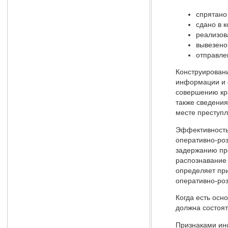
спрятано 
сдано в 
реализов
вывезено
отправлен
Конструировани
информации и с
совершению кра
также сведения
месте преступл
Эффективность
оперативно-ро
задержанию пр
распознавание 
определяет пр
оперативно-ро
Когда есть осн
должна состоят
Признаками ин