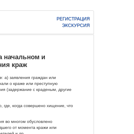
РЕГИСТРАЦИЯ
ЭКСКУРСИЯ
а начальном и
ния краж
: а) заявления граждан или
нали о краже или преступную
ия (задержание с краденым, другие
, где, когда совершено хищение, что
ия во многом обусловлено
дшего от момента кражи или
етелей и др.