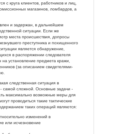
 с круга клиентов, работников и лиц,
комиссионных магазинов, ломбардов, а
овлен и задержан, в дальнейшем
едственной ситуации. Если же
мотр места происшествия, допросы
счезнувшего преступника и похищенного
ситуации является обнаружение,
щихся в распоряжении следователя
 на установление предмета кражи,
енников (за описанием свидетелями-
ию.
кая следственная ситуация в
- самой сложной. Основные задачи -
ать максимально возможные меры для
огут проводиться такие тактические
Содержанием таких операций являются:
относительно изменений в
ие или исчезновение