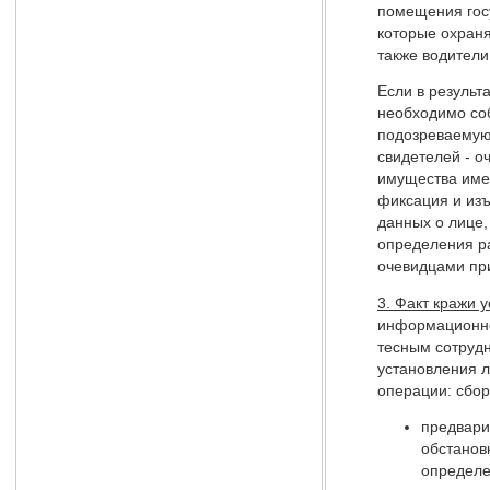
помещения госу
которые охраня
также водители
Если в результ
необходимо соб
подозреваемую 
свидетелей - о
имущества имею
фиксация и из
данных о лице,
определения ра
очевидцами пр
3. Факт кражи 
информационно
тесным сотруд
установления л
операции: сбор
предвари
обстанов
определе