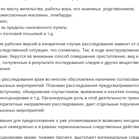
по месту жительства, работы вора, его знакомых, родственников;
комиссионные магазины, ломбарды;
ано;
 за пределы населенного пункта;
 почтовой посылкой и т.д.
е рабочих версий в конкретном случае расследования зависит от
ледственной ситуации, что сложилась. Так, в ходе конструировани
жи, берутся во внимание способ совершения преступления, вид и
, полученные в результате исследования следов и других веществ
ения.
 расследования краж во многом обусловлена наличием согласован
зыскных мероприятий. Планами расследования предусматриваются
еступника, обнаружения соучастников, выявления и изъятия похи
инсценировки и т.д. Организующая роль в этой деятельности прин
иоритетные направления расследования, дает отдельные поручени
зыскных мероприятий.
ования для предположения о уже упоминавшееся возможно инсцени
ься немедленно и в рамках первоначальных следственных действи
сценировки кражи, помимо прочего, выступают материальные след