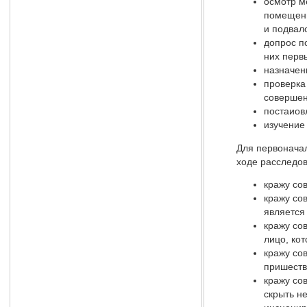
осмотр м
помещени
и подвал
допрос п
них перв
назначен
проверка
совершен
постаиов
изучение
Для первоначал
ходе расследов
кражу со
кражу со
является
кражу со
лицо, ко
кражу со
пришеств
кражу со
скрыть не