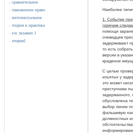
сравнительное
»
Наиболее типи
таможенное право
»
интелектуальное
»
1. Событие пр
теория и практика
горячим следа
»
помощи заране
гос экзамен 1
»
очевидцев прес
теория1
»
задерживают пр
то есть собрат
версии в указа
краденое имуще
С целью провер
изъятых у заде
это может нега
преступники пы
задержанного,
обусловлена те
выбор линии по
фальшивую напр
должностных и
обстоятельства
информированн