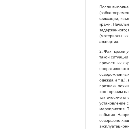
После выполне
(заблаговремен
фиксации, изъя
кражи. Начальн
задержанного;
(материальных 
экспертиз.
2. Факт кражи 
такой ситуации
причастных к к
оперативность
осведомленных 
одежда и т.д.)
признаки похищ
«по горячим сл
тактические оп
установление с
мероприятия. Т
события. Напри
совершено хище
эксплуатационн