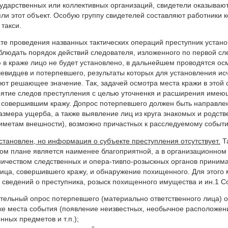
дарственных или коллективных организаций, свидетели оказываются
ли этот объект. Особую группу свидетелей составляют работники 
 такси.
ате проведения названных тактических операций преступник устан
людать порядок действий следователя, изложенного по первой сл
в краже лицо не будет установлено, в дальнейшем проводятся ос
чевидцев и потерпевшего, результаты которых для установления и
т решающее значение. Так, задачей осмотра места кражи в этой 
ъятие следов преступления с целью уточненкя и расширения имею
 совершившим кражу. Допрос потерпевшего должен быть направлен
змера ущерба, а также выявление лиц из круга знакомых и родств
иметам внешности), возможно причастных к расследуемому событ
установлен, но информация о субъекте преступления отсутствует.
Та
м плане является наименее благоприятной, а в организационном 
ничеством следственных и опера-тивпо-розыскных органов приним
ица, совершившего кражу, и обнаружение похищенного. Для этого м
 сведений о преступника, розыск похищенного имущества и ин.1 
тельный опрос потерпевшего (материально ответственного лица) 
ке места события (появление неизвестных, необычное расположен
нных предметов и т.п.);