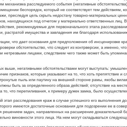
м механизма расследуемого события (негативные обстоятельства).
омещении беспорядок, который не соответствует тем действиям, 
жи, преследуя цель скрыть недостачу товарно-материальных ценн
ров, находящихся под отчетом у материально ответственных лиц. 
ействия, рекомендуемые для первоначального этапа расследован
и, растратой имущества и завладения им благодаря использовани
уации, что дает основания для предположения об инсценировке кра
проверки обстоятельство, что следует из контрверсии, а именно, ч
и нетрезвыми лицами, следствием чего также может быть упомина
ых выше, негативными обстоятельствами могут выступать: умышл
ичие признаков, которые указывают на то, что хоть препятствие и с
ронутые пыль или паутину на внешней стороне рамы, якобы вилама
лжны быть за определенного образа действий; отсутствие на мест
на то, что перепиливания, к примеру дужек замка, было осуществлен
 этап расследования краж в случае успешного его выполнения д
оторого имеются достаточные основания для подозрении ее в сов
ся решением задач, направленных на расширение доказательной б
ельно виновности этого лица. На нем могут складываться следующ