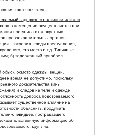
ования краж являются:
зреваемый задержан с поличным или «по
 вора в помещение осуществляется при
мация поступила от конкретных
ков правоохранительных органов
ации - закрепить следы преступления,
раденого, его место и т.д. Типичные
нным; б) задержанный приобрел
й обыск, осмотр одежды, вещей,
зднее время не допустимо, поскольку
ерьезного доказательства вины
ржания) и следов на теле и одежде
еотложность допроса подозреваемого
казывает существенное влияние на
отовности объяснить, продумать
телей-очевидцев, пострадавшего,
ю доказательственную информацию об
одозреваемого, круг лиц,