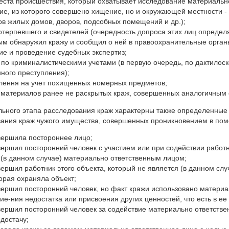
еста происшествия, который охватывает исследование материально
е, из которого совершено хищение, но и окружающей местности -
ов жилых домов, дворов, подсобных помещений и др.);
отерпевшего и свидетелей (очередность допроса этих лиц определяе
ым обнаружил кражу и сообщил о ней в правоохранительные орган
ие и проведение судебных экспертиз;
 по криминалистическими учетами (в первую очередь, по дактилос
ного преступления);
лення на учет похищенных номерных предметов;
 материалов ранее не раскрытых краж, совершенных аналогичным
ьного этапа расследования краж характерны также определенные 
ания краж чужого имущества, совершенных проникновением в пом
вершила постороннее лицо;
вершил посторонний человек с участием или при содействии работн
 (в данном случае) материально ответственным лицом;
вершил работник этого объекта, который не является (в данном сл
торая охраняла объект;
вершил посторонний человек, но факт кражи использовано матери
ие-ния недостатка или присвоения других ценностей, что есть в е
вершил посторонний человек за содействие материально ответствен
достачу;