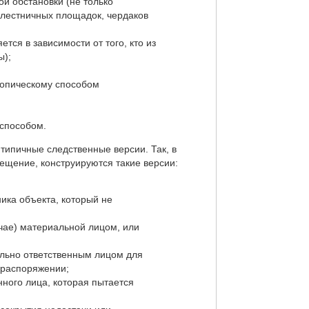
й обстановки (не только
 лестничных площадок, чердаков
тся в зависимости от того, кто из
ы);
копическому способом
 способом.
типичные следственные версии. Так, в
ещение, конструируются такие версии:
ика объекта, который не
учае) материальной лицом, или
ально ответственным лицом для
е распоряжении;
ного лица, которая пытается