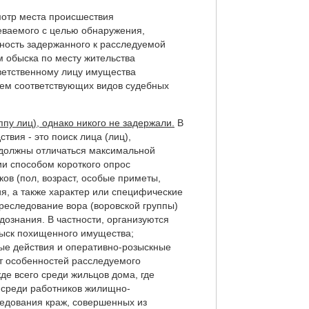
мотр места происшествия
реваемого с целью обнаружения,
ность задержанного к расследуемой
м обыска по месту жительства
ветственному лицу имущества
ием соответствующих видов судебных
пу лиц), однако никого не задержали.
В
вия - это поиск лица (лиц),
а должны отличаться максимальной
и способом короткого опрос
ов (пол, возраст, особые приметы,
ия, а также характер или специфические
реследование вора (воровской группы)
дознания. В частности, организуются
зыск похищенного имущества;
ные действия и оперативно-розыскные
от особенностей расследуемого
де всего среди жильцов дома, где
е среди работников жилищно-
следования краж, совершенных из