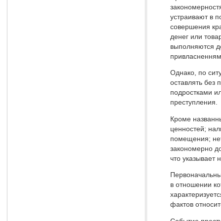
закономерностя
устраивают в п
совершения кра
денег или това
выполняются д
привласненням
Однако, по сит
оставлять без 
подростками ил
преступления.
Кроме названн
ценностей; нал
помещения; нет
закономерно до
что указывает 
Первоначальный
в отношении к
характеризует
фактов относит