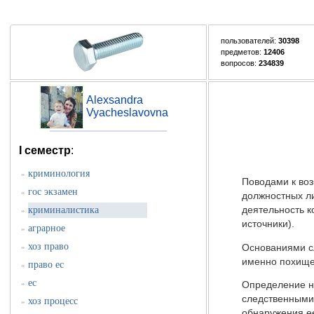
пользователей:
30398
предметов:
12406
вопросов:
234839
Alexsandra
Vyacheslavovna
I семестр
:
криминология
»
Поводами к воз
гос экзамен
»
должностных ли
криминалистика
деятельность к
»
источники).
аграрное
»
хоз право
Основаниями сл
»
именно похище
право ес
»
ес
»
Определение на
следственными 
хоз процесс
»
обнаружения ее