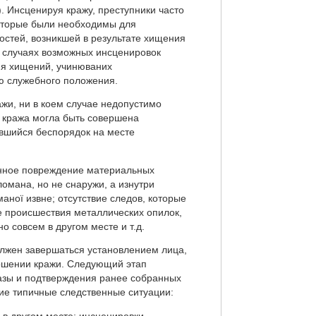
 Инсценируя кражу, преступники часто
которые были необходимы для
остей, возникшей в результате хищения
В случаях возможных инсценировок
ия хищений, учинюваних
ю служебного положения.
жи, ни в коем случае недопустимо
то кража могла быть совершена
вшийся беспорядок на месте
енное повреждение материальных
ломана, но не снаружи, а изнутри
ної извне; отсутствие следов, которые
е происшествия металлических опилок,
о совсем в другом месте и т.д.
олжен завершаться установлением лица,
ершении кражи. Следующий этап
азы и подтверждения ранее собранных
ие типичные следственные ситуации: