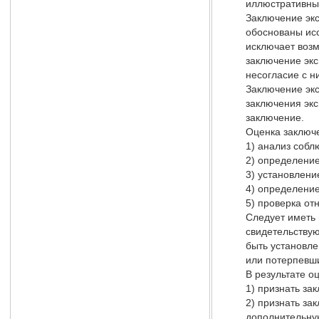
иллюстративный
Заключение экс
обоснованы ис
исключает возм
заключение экс
несогласие с н
Заключение экс
заключения экс
заключение.
Оценка заключе
1) анализ собл
2) определение
3) установлени
4) определение
5) проверка от
Следует иметь 
свидетельствую
быть установле
или потерпевши
В результате о
1) признать з
2) признать за
дополнительную