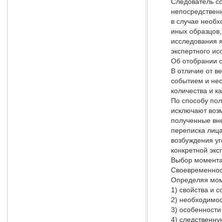
Следователь со
непосредственн
в случае необх
иных образцов,
исследования я
экспертного ис
Об отобрании о
В отличие от в
событием и нес
количества и ка
По способу по
исключают воз
полученные вне
переписка лица
возбуждения уг
конкретной экс
Выбор момента
Своевременност
Определяя моме
1) свойства и 
2) необходимос
3) особенности
4) следственну