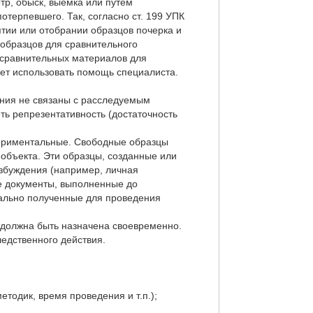
тр, обыск, выемка или путем
отерпевшего. Так, согласно ст. 199 УПК
тии или отобрании образцов почерка и
 образцов для сравнительного
 сравнительных материалов для
жет использовать помощь специалиста.
ания не связаны с расследуемым
ть репрезентативность (достаточность
периментальные. Свободные образцы
объекта. Эти образцы, созданные или
озбуждения (например, личная
ые документы, выполненные до
иально полученные для проведения
 должна быть назначена своевременно.
едственного действия.
тодик, время проведения и т.п.);