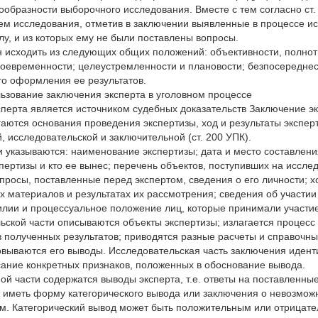
ообразности выборочного исследования. Вместе с тем согласно ст.
ем исследования, отметив в заключении выявленные в процессе и
лу, и из которых ему не были поставлены вопросы.
 исходить из следующих общих положений: объективности, полнот
воевременности; целеустремленности и плановости; безпосереднес
о оформления ее результатов.
ьзование заключения эксперта в уголовном процессе
перта является источником судебных доказательств Заключение эк
гаются основания проведения экспертизы, ход и результаты эксперт
й, исследовательской и заключительной (ст. 200 УПК).
и указываются: наименование экспертизы; дата и место составлени
пертизы и кто ее вынес; перечень объектов, поступивших на иссле
просы, поставленные перед экспертом, сведения о его личности; 
 материалов и результатах их рассмотрения; сведения об участии
лии и процессуальное положение лиц, которые принимали участие
ьской части описываются объекты экспертизы; излагается процесс
з полученных результатов; приводятся разные расчеты и справочн
овываются его выводы. Исследовательская часть заключения иден
ание конкретных признаков, положенных в обоснование вывода.
ой части содержатся выводы эксперта, т.е. ответы на поставленн
 иметь форму категорического вывода или заключения о невозмож
м. Категорический вывод может быть положительным или отрицат