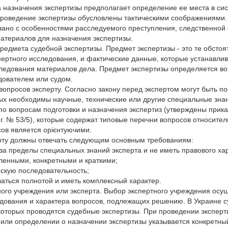
назначения экспертизы предполагает определение ее места в сис
проведение экспертизы обусловлены тактическими соображениями
зано с особенностями расследуемого преступления, следственной 
атериалов для назначения экспертизы.
едмета судебной экспертизы. Предмет экспертизы - это те обстоя
пертного исследования, и фактические данные, которые устанавли
следования материалов дела. Предмет экспертизы определяется в
дователем или судом.
опросов эксперту. Согласно закону перед экспертом могут быть по
ых необходимы научные, технические или другие специальные зна
о вопросам подготовки и назначения экспертиз (утверждены прик
 г. № 53/5), которые содержат типовые перечни вопросов относител
ов является орієнтуючими.
рту должны отвечать следующим основным требованиям:
 за пределы специальных знаний эксперта и не иметь правового ха
ленными, конкретными и краткими;
ескую последовательность;
ваться полнотой и иметь комплексный характер.
ого учреждения или эксперта. Выбор экспертного учреждения осущ
дования и характера вопросов, подлежащих решению. В Украине с
которых проводятся судебные экспертизы. При проведении эксперт
или определении о назначении экспертизы указывается конкретный