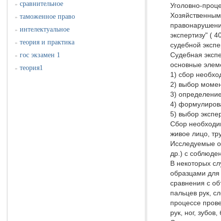
сравнительное
»
Уголовно-проце
Хозяйственным 
таможенное право
»
правонарушения
интелектуальное
»
экспертизу" ( 
теория и практика
»
судебной экспе
гос экзамен 1
Судебная экспе
»
основные элем
теория1
»
1) сбор необх
2) выбор момен
3) определение
4) формулирова
5) выбор экспе
Сбор необходи
живое лицо, тр
Исследуемые об
др.) с соблюде
В некоторых сл
образцами для
сравнения с об
пальцев рук, с
процессе прове
рук, ног, зубо