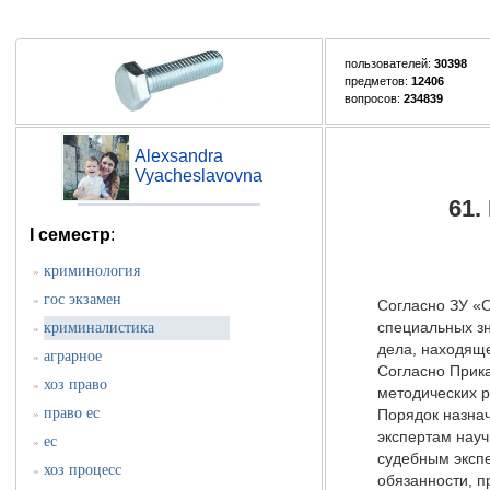
пользователей:
30398
предметов:
12406
вопросов:
234839
Alexsandra
Vyacheslavovna
61.
I семестр
:
криминология
»
гос экзамен
»
Согласно ЗУ «О
криминалистика
специальных з
»
дела, находяще
аграрное
»
Согласно Прика
хоз право
»
методических р
право ес
»
Порядок назнач
экспертам науч
ес
»
судебным экспе
хоз процесс
»
обязанности, п