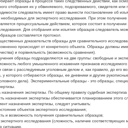
бирает образцы в процессе таких следственных действий, как осмо
ого отобрания их у обвиняемого, подозреваемого, свидетеля или п
одимости следователь имеет право вынести постановление об изъя
 необходимых для экспертного исследования. При этом получение
вляется процессуальным действием, которое состоит в получении
следования. Для отобрания или изъятия образцов следователь мо
бразцов составляется протокол.
ещественных доказательств образцы для сравнительного исследов
омненно происходят от конкретного объекта. Образцы должны име
чества) и порівняльність (возможность сравнения).
лучения образцы подразделяются на две группы: свободные и экс
можность любого умышленного искажения признаков исследуемого 
 связи с расследуемым уголовным делом и, как правило, до его в
, у которого отбираются образцы, ее дневники и другие рукописн
оловного дела). Экспериментальные образцы - это образцы, спец
пертизы.
 назначения экспертизы. По общему правилу судебная экспертиза
ь назначения экспертизы обеспечивается планированием этого сл
нт назначения экспертизы, следует учитывать:
состояние объектов экспертного исследования;
ть и возможность получения сравнительных образцов;
 экспертного исследования (сложность, наличие соответствующих ме
ю ситуацию.