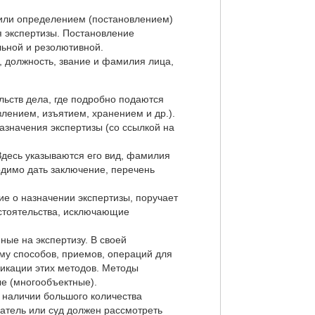
 или определением (постановлением)
я экспертизы. Постановление
льной и резолютивной.
, должность, звание и фамилия лица,
льств дела, где подробно подаются
влением, изъятием, хранением и др.).
значения экспертизы (со ссылкой на
Здесь указываются его вид, фамилия
одимо дать заключение, перечень
ие о назначении экспертизы, поручает
бстоятельства, исключающие
ные на экспертизу. В своей
ему способов, приемов, операций для
икации этих методов. Методы
ые (многообъектные).
 наличии большого количества
атель или суд должен рассмотреть