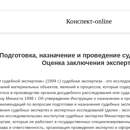
Конспект-online
 Подготовка, назначение и проведение с
Оценка заключения эксперт
 судебной экспертизе» (1994 г.) судебная экспертиза - это исслед
наний материальных объектов, явлений и процессов, которые сод
гося в производстве органов досудебного расследования или суда
зу Минюста 1998 г. Об утверждении Инструкции о назначении и пр
екомендаций по вопросам подготовки и назначения судебных эксп
ения судебных экспертиз и экспертных исследований (далее - экс
но-исследовательских институтов судебных экспертиз Министерст
ртам, которые не работают в государственных специализированных
рава и ответственность, организация проведения экспертиз и офо