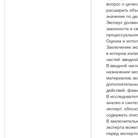
вопрос о целес
расширить объ
значение по де
Эксперт должен
законности и с
процессуальног
Оценка и испол
Заключение экс
в котором изла
частей: вводно
В вводной част
назначении экс
материалов; во
дополнительных
действий; фами
В исследовател
анализ и синте
эксперт; обосн
содержать опис
В заключительн
эксперта может
перед эксперто