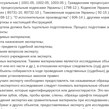
ссуальным ( 1001-05, 1002-05, 1003-05 ), Гражданским процессуаль
процессуальным кодексами Украины ( 1798-12 ), Кодексом Украи
х ( 80731-10, 80732-10 ), Таможенным кодексом Украины ( 92-15 
4038-12 ), "О исполнительное производства" ( 606-14 ), другими н
ртизы и настоящей Инструкцией.
ртиза должна быть тщательно подготовлена. Процесс подготовки 
енты:
одимых материалов;
та назначения экспертизы;
 предмета судебной экспертизы;
ние вопросов эксперту;
ртного учреждения или эксперта.
мых материалов. Такими материалами является исследуемые объе
уп или его части и др.), в отношении которых следователь (суд) д
ъекты собираются в ходе проведения следственных (судебных) де
нием установленных законом правил.
учаях эксперту необходимо предоставлять так называемые образц
 экспертного исследования следует понимать материальные объек
ъектами, которые идентифицируются или диагностируются. Это мог
лепки зубов, обувь, пробы крови, слюны, образцы шрифта пишущей
дения экспертиз как сравнительные материалы при исследовании 
в, бумаг и других объектов, предоставляемых эксперту для исследова