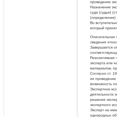
проведение экс
Назначение эк
суда (судьи) (
(определение) 
Во вступительн
который принял
Описательная ч
сведения относ
Завершается оп
соответствующи
Резолютивная ч
эксперта или н
материалов, пр
Согласно ст. 1
ее проведение 
возможность по
Экспертное исс
деятельности э
решения экспер
экспертного ис
Эксперт не име
однородных объ