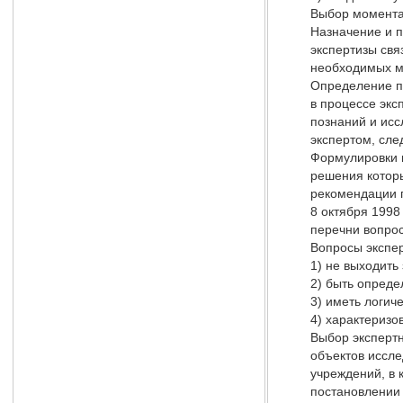
Выбор момента 
Назначение и 
экспертизы свя
необходимых м
Определение пр
в процессе экс
познаний и ис
экспертом, сле
Формулировки в
решения котор
рекомендации п
8 октября 1998
перечни вопрос
Вопросы экспе
1) не выходить
2) быть опреде
3) иметь логич
4) характеризо
Выбор экспертн
объектов иссле
учреждений, в 
постановлении 