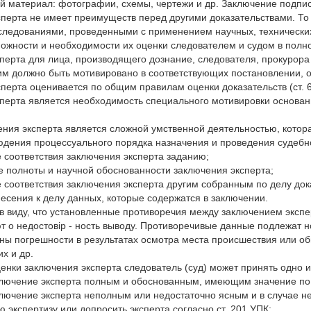
 материал: фотографии, схемы, чертежи и др. Заключение подпис
перта не имеет преимуществ перед другими доказательствами. То 
следованиями, проведенными с применением научных, технических
ожности и необходимости их оценки следователем и судом в полно
перта для лица, производящего дознание, следователя, прокурора
им должно быть мотивировано в соответствующих постановлении, 
перта оценивается по общим правилам оценки доказательств (ст. 
перта является необходимость специального мотивировки основан
ния эксперта является сложной умственной деятельностью, котор
юдения процессуального порядка назначения и проведения судебн
 соответствия заключения эксперта заданию;
е полноты и научной обоснованности заключения эксперта;
 соответствия заключения эксперта другим собранным по делу док
несения к делу данных, которые содержатся в заключении.
в виду, что установленные противоречия между заключением экспе
т о недостовір - ность выводу. Противоречивые данные подлежат н
ны погрешности в результатах осмотра места происшествия или об
х и др.
ценки заключения эксперта следователь (суд) может принять одно
аключение эксперта полным и обоснованным, имеющим значение по
ключение эксперта неполным или недостаточно ясным и в случае н
 экспертизу или допросить эксперта согласно ст. 201 УПК;