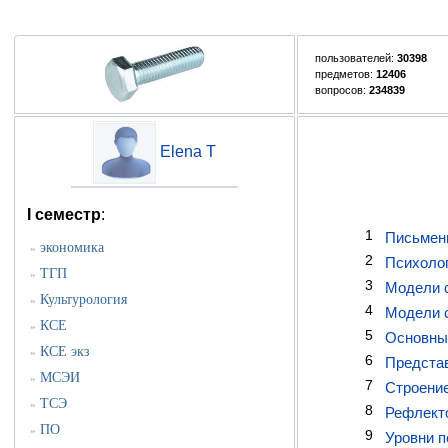
пользователей:
30398
предметов:
12406
вопросов:
234839
Elena T
I семестр
:
1
Письменн
экономика
»
2
Психолог
ТГП
»
3
Модели с
Культурология
»
4
Модели с
КСЕ
»
5
Основные
КСЕ экз
»
6
Представ
МСЭИ
»
7
Строение
ТСЭ
»
8
Рефлекто
ПО
»
9
Уровни п