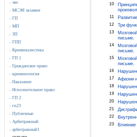
эко
»
10
Принципы
произвол
МСЭИ экзамен
»
11
Развитие
ГП
»
12
Три функ
МП
»
13
Мозговой
ЗП
»
письме.
ГПП
»
14
Мозговой
Криминалистика
письме.
»
15
ГП 1
Мозговой
»
письме.
Гражданское право
»
16
Нарушени
криминология
»
17
Афазии и
Наказание
»
18
Нарушени
Исполнительное право
»
19
Нарушени
ГП 2
»
20
Нарушени
гп23
»
21
Дисграфи
Публичные
»
22
Внутренн
Арбитражный
»
23
Влияние 
арбитражный1
»
скрыто