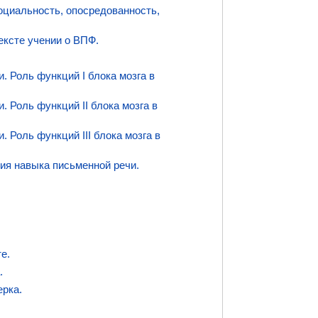
оциальность, опосредованность,
ексте учении о ВПФ.
. Роль функций I блока мозга в
 Роль функций II блока мозга в
 Роль функций III блока мозга в
ия навыка письменной речи.
е.
.
ерка.