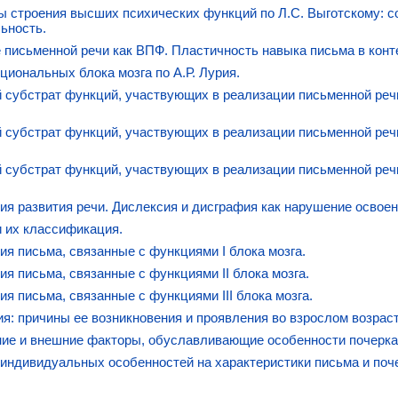
 строения высших психических функций по Л.С. Выготскому: с
ьность.
 письменной речи как ВПФ. Пластичность навыка письма в конт
циональных блока мозга по А.Р. Лурия.
 субстрат функций, участвующих в реализации письменной речи
 субстрат функций, участвующих в реализации письменной речи.
 субстрат функций, участвующих в реализации письменной речи.
я развития речи. Дислексия и дисграфия как нарушение освоен
 их классификация.
я письма, связанные с функциями I блока мозга.
я письма, связанные с функциями II блока мозга.
я письма, связанные с функциями III блока мозга.
я: причины ее возникновения и проявления во взрослом возраст
ие и внешние факторы, обуславливающие особенности почерка
индивидуальных особенностей на характеристики письма и поч