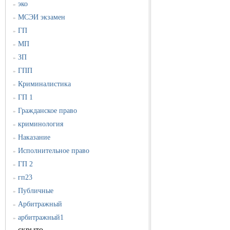
эко
»
МСЭИ экзамен
»
ГП
»
МП
»
ЗП
»
ГПП
»
Криминалистика
»
ГП 1
»
Гражданское право
»
криминология
»
Наказание
»
Исполнительное право
»
ГП 2
»
гп23
»
Публичные
»
Арбитражный
»
арбитражный1
»
скрыто