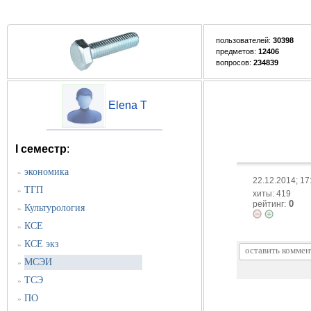
пользователей:
30398
предметов:
12406
вопросов:
234839
Elena T
I семестр
:
экономика
»
22.12.2014; 17
ТГП
»
хиты: 419
0
рейтинг:
Культурология
»
КСЕ
»
КСЕ экз
»
МСЭИ
»
ТСЭ
»
ПО
»