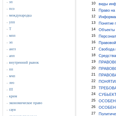
зп
»
10
виды инф
псо
»
11
Право на
международка
»
12
Информац
упп
13
»
Понятие 
Т
14
»
Объекты 
15
мпп
Персонал
»
16
эп
Правовой
»
17
Свобода 
англ
»
18
Средства
апп
»
19
ПРАВОВ
внутренний рынок
»
20
ПРАВОВ
пп
»
21
ПРАВОВ
мчп
»
22
ПОНЯТИ
лео
»
23
ТРЕБОВ
fff
»
24
СУБЬЕК
крим
»
25
ОСОБЕН
экономическое право
»
26
ОСОБЕН
саун
»
27
Политиче