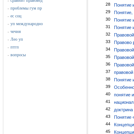
сравнит правовед
»
28
Понятие 
проблемы гум пр
»
29
Понятие,
ес соц
»
30
Понятие 
уп международно
»
31
Понятие 
чечня
»
32
Правовой
Лео уп
»
33
Правово 
птгп
»
34
Правовой
вопросы
»
35
Правовой
36
Правовой
37
правовой
38
Понятие 
39
Особенно
40
понятие 
41
национал
42
доктрина
43
Понятие 
44
Концепци
45
Концепци