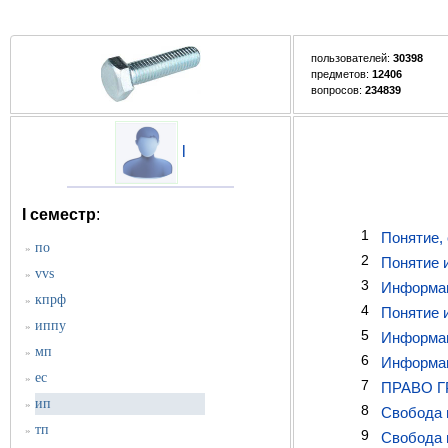
пользователей:
30398
предметов:
12406
вопросов:
234839
l
I семестр
:
1
Понятие, 
по
»
2
Понятие 
vvs
»
3
Информац
кпрф
»
4
Понятие 
иппу
»
5
Информаци
мп
»
6
Информац
ес
»
7
ПРАВО 
ип
»
8
Свобода 
тп
»
9
Свобода 