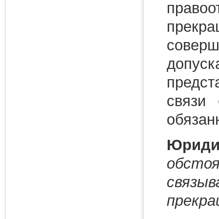
право
прекр
совер
допус
предст
связи 
обязан
Юриди
обст
связ
прекра