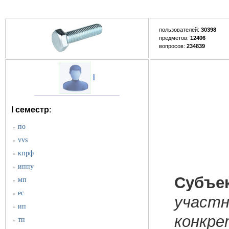
пользователей:
30398
предметов:
12406
вопросов:
234839
l
I семестр
:
по
»
vvs
»
кпрф
»
иппу
»
Субъе
мп
»
ес
»
участ
ип
»
конкр
тп
»