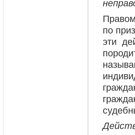
неправ
Правом
по при
эти де
поро
назыв
индиви
гражд
гражда
судебн
Действ