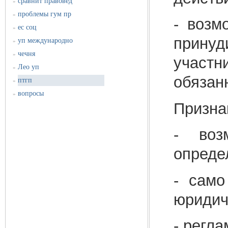
сравнит правовед
»
проблемы гум пр
»
- возм
ес соц
»
принуд
уп международно
»
чечня
»
учас
Лео уп
»
обязан
птгп
»
вопросы
»
Призна
- воз
опреде
- само
юридич
- регл