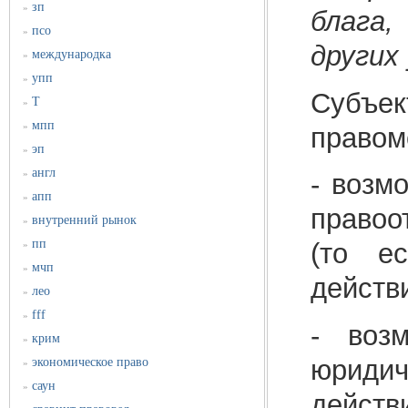
зп
»
блага,
псо
»
других
международка
»
упп
»
Субъе
Т
»
мпп
»
правом
эп
»
англ
»
- возм
апп
»
правоо
внутренний рынок
»
пп
(то е
»
мчп
»
действи
лео
»
fff
»
- возм
крим
»
юридич
экономическое право
»
саун
»
действ