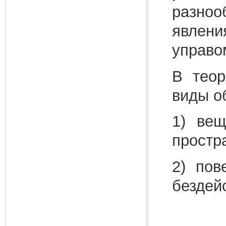
разно
явлени
управо
В теор
виды о
1) вещ
простр
2) пов
бездейс