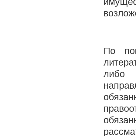
имущес
возлож
По по
литера
либо 
напра
обязан
правоо
обязан
рассм