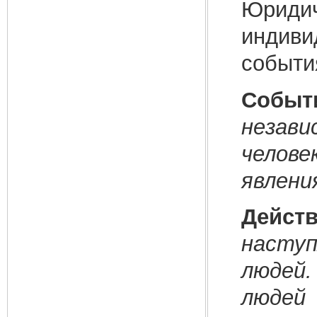
Юридич
индив
событи
Событ
незав
челове
явления
Дейст
наступ
людей
люде