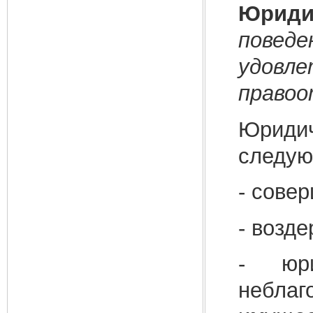
Юриди
пове
удовле
правоо
Юриди
следу
- сове
- возд
- юри
небл