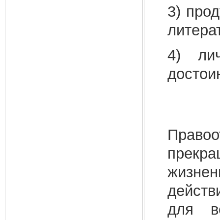
3) про
литерат
4) ли
достоин
Право
прекра
жизне
действ
для в