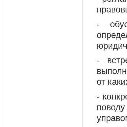
правов
- обу
опред
юридич
- встр
выполн
от каки
- конк
поводу
управо