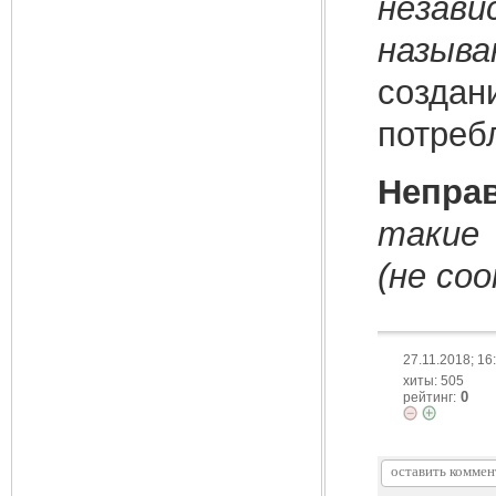
нез
назыв
создан
потреб
Непра
такие
(не со
27.11.2018; 16
хиты: 505
0
рейтинг: