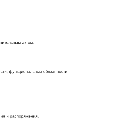
енительным актом.
ости, функциональные обязанности
ния и распоряжения.