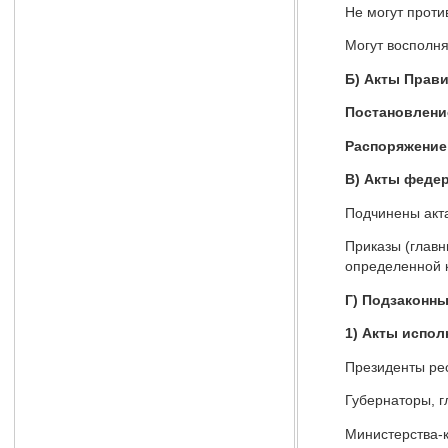
Не могут проти
Могут восполня
Б) Акты Прав
Постановлени
Распоряжение
В) Акты феде
Подчинены акта
Приказы (главн
определенной к
Г) Подзаконны
1) Акты испо
Президенты рес
Губернаторы, г
Министерства-