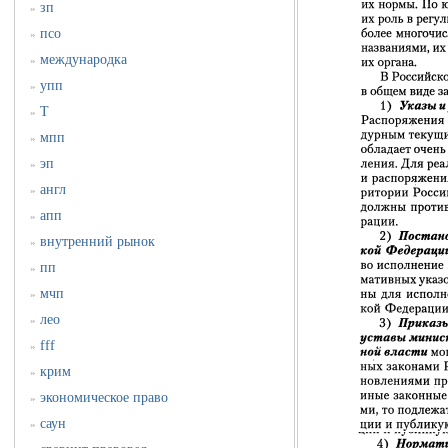
зп
»
псо
»
международка
»
упп
»
Т
»
мпп
»
эп
»
англ
»
апп
»
внутренний рынок
»
пп
»
мчп
»
лео
»
fff
»
крим
»
экономическое право
»
саун
»