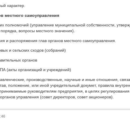
ый характер.
ов местного самоуправления
их полномочий (управление муниципальной собственности, утверж
порядка, вопросы местного значения).
ия и распоряжения глав органов местного самоуправления.
овых и сельских сходов (собраний)
авительных органов
ПА (акты организаций и учреждений)
авленческие, производственные, научные и иные отношения, связ
тав, положение, или иной учредительный докумет, правила внутре
принимаемые руководителям предприятия, в целях регулирования
органов управления (совет директоров, совет акционеров).
8:46