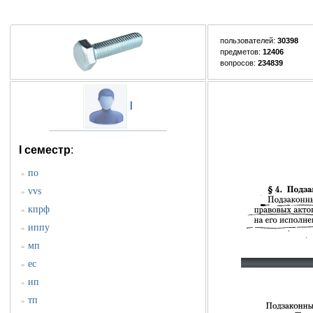
пользователей:
30398
предметов:
12406
вопросов:
234839
l
I семестр
:
по
»
vvs
»
кпрф
»
иппу
»
мп
»
ес
»
ип
»
тп
»