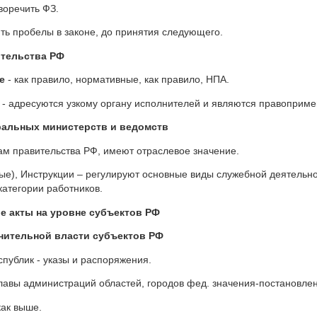
воречить ФЗ.
ть пробелы в законе, до принятия следующего.
ительства РФ
е
- как правило, нормативные, как правило, НПА.
- адресуются узкому органу исполнителей и являются правоприм
ральных министерств и ведомств
м правительства РФ, имеют отраслевое значение.
ые), Инструкции – регулируют основные виды служебной деятельн
атегории работников.
е акты на уровне субъектов РФ
лнительной власти субъектов РФ
публик - указы и распоряжения.
лавы администраций областей, городов фед. значения-постановле
как выше.