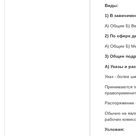
Виды
:
1)
В зависимос
А) Общие Б) В
2) По сфере д
А) Общие Б) М
3) Общее под
А) Указы и ра
Указ - более ш
Принимаются по
правоприменит
Распоряжение 
Обычно не явля
рабочих комисс
Условия
: