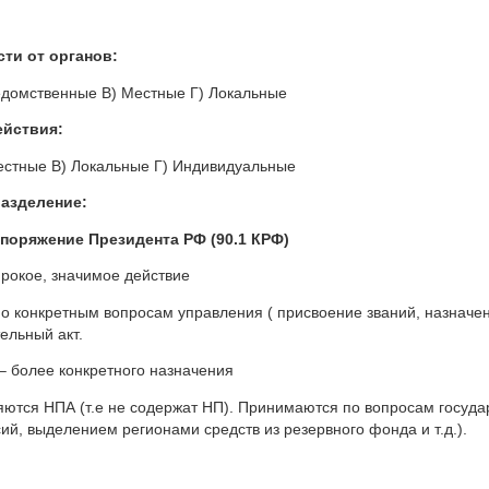
ти от органов
:
едомственные В) Местные Г) Локальные
ействия:
естные В) Локальные Г) Индивидуальные
разделение
:
споряжение Президента РФ (90.1 КРФ)
ирокое, значимое действие
 конкретным вопросам управления ( присвоение званий, назначен
ельный акт.
– более конкретного назначения
ются НПА (т.е не содержат НП). Принимаются по вопросам госуда
ий, выделением регионами средств из резервного фонда и т.д.).