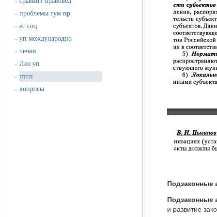
сравнит правовед
»
проблемы гум пр
»
ес соц
»
уп международно
»
чечня
»
Лео уп
»
птгп
»
вопросы
»
Подзаконные 
Подзаконные 
и развитие за