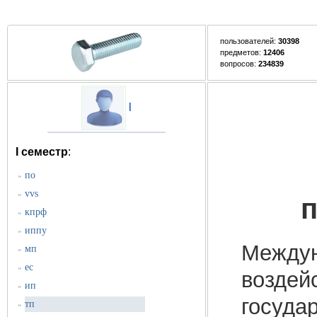
пользователей:
30398
предметов:
12406
вопросов:
234839
l
I семестр
:
по
»
vvs
»
п
кпрф
»
иппу
»
Междун
мп
»
ес
»
воздей
ип
»
госуда
тп
»