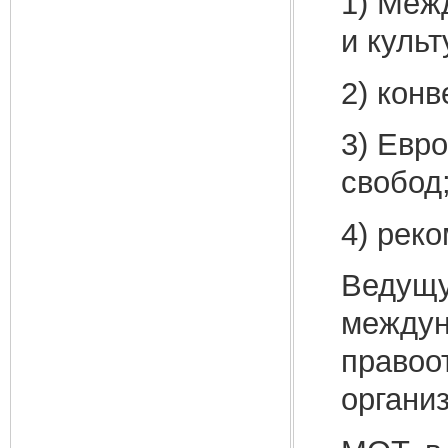
1) Меж
и куль
2) кон
3) Евр
свобод
4) рек
Ведущу
междун
правоо
органи