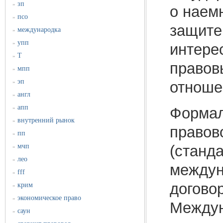
зп
»
о наем
псо
»
защите
международка
»
упп
»
интере
Т
»
правов
мпп
»
эп
»
отноше
англ
»
апп
Формал
»
внутренний рынок
»
правов
пп
»
(станда
мчп
»
лео
»
междун
fff
»
догово
крим
»
экономическое право
»
Междун
саун
»