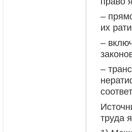
право 
– прям
их рат
– вклю
законов
– тран
нерати
соотве
Источн
труда 