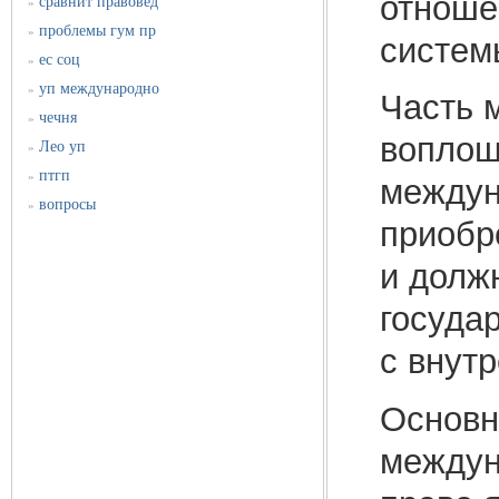
отноше
сравнит правовед
»
проблемы гум пр
»
систем
ес соц
»
уп международно
»
Часть 
чечня
»
воплощ
Лео уп
»
птгп
»
междун
вопросы
»
приобр
и долж
госуда
с внут
Основн
междун