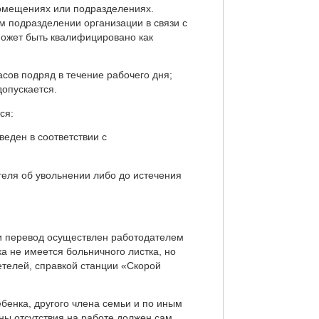
помещениях или подразделениях.
м подразделении организации в связи с
ожет быть квалифицировано как
ов подряд в течение рабочего дня;
допускается.
ся:
еден в соответствии с
ля об увольнении либо до истечения
и перевод осуществлен работодателем
а не имеется больничного листка, но
телей, справкой станции «Скорой
енка, другого члена семьи и по иным
ны отсутствия на работе должен сам