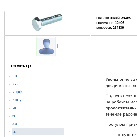
пользователей:
30398
предметов:
12406
вопросов:
234839
l
I семестр
:
по
»
Увольнение за 
vvs
»
дисциплины, де
кпрф
»
Подпункт «а» п.
иппу
»
на рабочем мес
мп
продолжительно
»
течение рабоче
ес
»
ип
»
Прогулом призн
тп
»
¦ отсутствие р