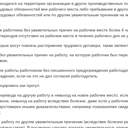
аходился на территории организации в других производственных 
довых обязанностей вне рабочего места либо пребывание в друго
рудовых обязанностей или по другим уважительным причинам не м
аботника без уважительных причин на рабочем месте более 4 час
ериодов отсутствия на рабочем месте в течение рабочего дня не 
орые могут повлечь расторжение трудового договора, также являют
 уважительных причин на работу, на которую работник был перев
вом;
работы работником без письменного предупреждения работодате
ждения, если на это не дал согласия работодатель.
цировать как прогул:
ревода на другую работу и невыход на новое рабочее место, есл
кона; невыход на работу вследствие болезни, даже если у работник
достоверен иными доказательствами, например показаниями свиде
;
аботу по другим уважительным причинам (вследствие болезни реб
ятельствам). В последних случаях доказать уважительность причи