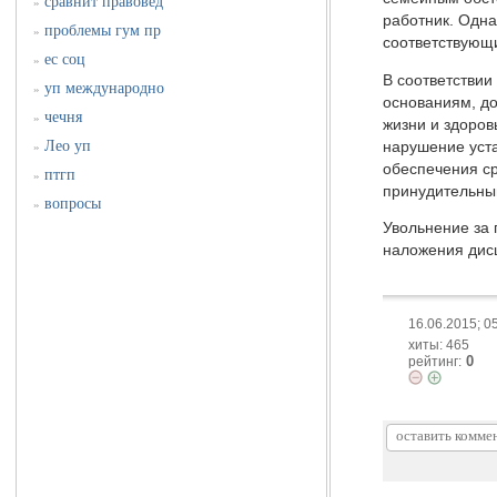
сравнит правовед
»
работник. Одна
проблемы гум пр
»
соответствующи
ес соц
»
В соответствии
уп международно
»
основаниям, до
чечня
»
жизни и здоров
Лео уп
нарушение уста
»
обеспечения с
птгп
»
принудительный
вопросы
»
Увольнение за 
наложения дисц
16.06.2015; 0
хиты: 465
0
рейтинг: