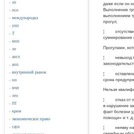
зп
»
даже если он н
Выполнение тру
псо
»
выполнением т
международка
»
прогул;
упп
»
¦ отсутствие р
Т
»
суммирование п
мпп
»
Прогулами, кот
эп
»
англ
»
¦ невыход без
законодательст
апп
»
внутренний рынок
»
¦ оставление 
срока предупре
пп
»
мчп
»
Нельзя квалифи
лео
»
¦ отказ от пе
fff
»
в нарушение за
крим
факт болезни у
»
помощи» и т. д.
экономическое право
»
саун
»
¦ неявку на р
семейным обсто