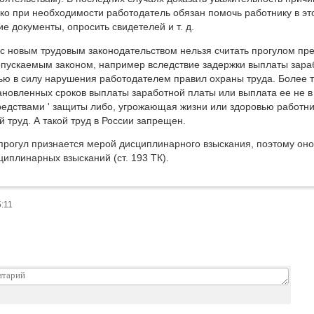
ко при необходимости работодатель обязан помочь работнику в эт
е документы, опросить свидетелей и т. д.
 с новым трудовым законодательством нельзя считать прогулом п
пускаемым законом, например вследствие задержки выплаты зараб
ью в силу нарушения работодателем правил охраны труда. Более тог
новленных сроков выплаты заработной платы или выплата ее не в 
редствами ' защиты либо, угрожающая жизни или здоровью работн
 труд. А такой труд в России запрещен.
прогул признается мерой дисциплинарного взыскания, поэтому он
иплинарных взысканий (ст. 193 ТК).
5:11