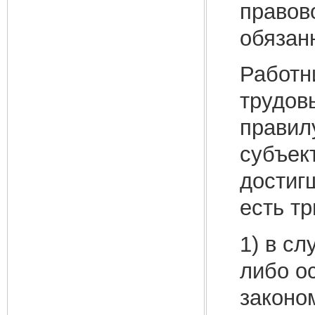
правов
обязан
Работн
трудов
правилу
субъек
достигш
есть т
1) в с
либо о
законо