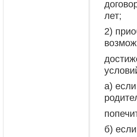
догово
лет;
2) при
возмож
достиж
услови
а) есл
родите
попечи
б) есл