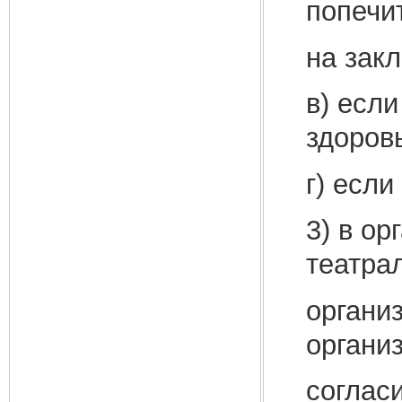
попечи
на зак
в) если
здоров
г) есл
3) в ор
театра
организ
органи
согласи