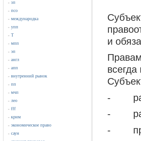
зп
»
псо
»
Субъек
международка
»
правоо
упп
»
Т
»
и обяз
мпп
»
эп
»
Правам
англ
»
всегда
апп
»
внутренний рынок
»
Субъек
пп
»
мчп
»
- рабо
лео
»
fff
»
- раб
крим
»
экономическое право
»
- про
саун
»