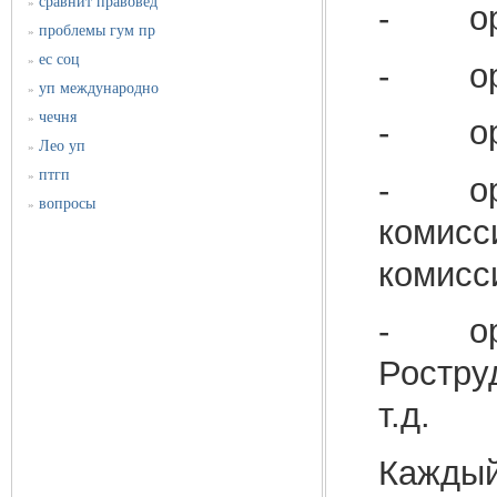
сравнит правовед
»
- орга
проблемы гум пр
»
ес соц
»
- орга
уп международно
»
чечня
»
- орга
Лео уп
»
птгп
»
- орга
вопросы
»
комисс
комисс
- орга
Ростру
т.д.
Каждый