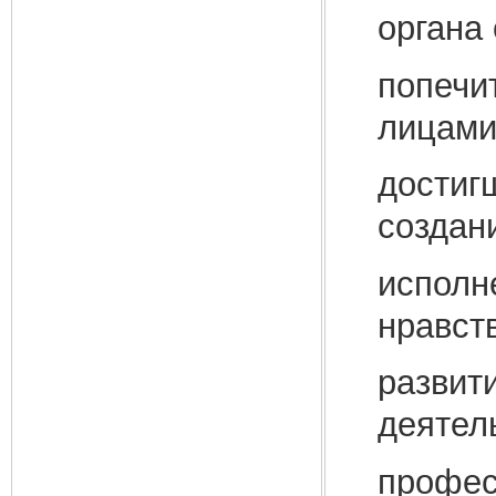
органа 
попечи
лицами
достиг
создани
исполн
нравст
развит
деятел
профес