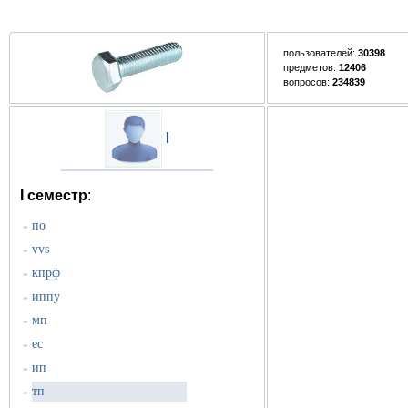
пользователей:
30398
предметов:
12406
вопросов:
234839
l
I семестр
:
по
»
vvs
»
кпрф
»
иппу
»
мп
»
ес
»
ип
»
тп
»